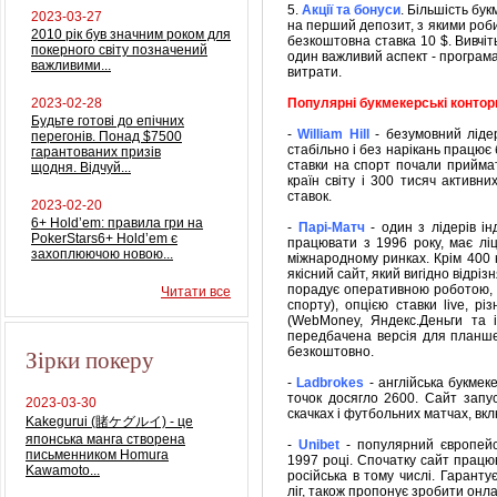
5.
Акції та бонуси
. Більшість бу
2023-03-27
на перший депозит, з якими робит
2010 рік був значним роком для
безкоштовна ставка 10 $. Вивчіт
покерного світу позначений
один важливий аспект - програма
важливими...
витрати.
2023-02-28
Популярні букмекерські контор
Будьте готові до епічних
-
William Hill
- безумовний лідер
перегонів. Понад $7500
стабільно і без нарікань працює 
гарантованих призів
ставки на спорт почали приймат
щодня. Відчуй...
країн світу і 300 тисяч активн
ставок.
2023-02-20
6+ Hold’em: правила гри на
-
Парі-Матч
- один з лідерів ін
PokerStars6+ Hold’em є
працювати з 1996 року, має ліце
захоплюючою новою...
міжнародному ринках. Крім 400 
якісний сайт, який вигідно відрі
порадує оперативною роботою, зр
Читати все
спорту), опцією ставки live, р
(WebMoney, Яндекс.Деньги та 
передбачена версія для планше
Зірки покеру
безкоштовно.
-
Ladbrokes
- англійська букмек
точок досягло 2600. Сайт запу
2023-03-30
скачках і футбольних матчах, вкл
Kakegurui (賭ケグルイ) - це
японська манга створена
-
Unibet
- популярний європейс
письменником Homura
1997 році. Спочатку сайт працю
Kawamoto...
російська в тому числі. Гарант
ліг, також пропонує зробити онла