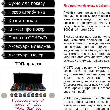
Сукно для покеру
Як з'явилися букмекерські кон
Покер атрибутика
Любий спорт - це азарт і зали
завжди співпереживали учасника
намагаючись вгадати, хто виг
Хранителі карт
вираженні, причому сперечатися м
герцог Квінсберрі так захопився
Книжки про покер
1000 гіней проти 500.
З часом ставки на спорт популяр
Покер на CD&DVD
Тоді з'явилися професійні бук
встановлювали співвідношенн
Аксесуари Блекджек
виплачували виграші, ведучи 
зацікавленими особами, могли ви
Система стала більш досконал
Аксесуари Покер
учасники автоматично встановл
всю суму отримував той, хто дав 
ТОП-продаж
У 1872 році у розвитку букмеке
Олер, який, як подейкували, 
модифікований варіант аукціонн
кількості, число учасників не о
суму, чесно ділив між володарям
Система отримала назву «парі 
Незабаром у Франції її оголо
спортивні події.
У 1880 році житель Нової Зела
Профессиональный
ставок, через 13 років з'явивс
покерный набор
«австралійський тоут». Аналогіч
Fournier 2818 Блок (12
"Poker Star" 500
до цього дня, в т.ч. інтегрована 