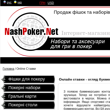
рус
|
укр
ГРН
|
USD
Продаж фішок та наборів 
Головна
/ Online Ставки
Фішки для покеру
Онлайн ставки - огляд букме
Покерні набори
З появою букмекерських конто
зручніше. Тепер не потрібно 
Гральні карти
вистоювати в чергах. Можна п
інформація. Якщо спортивні ст
Покернi столи
хочете відшукати найвигідні
букмекерських контор. Всі БК рус