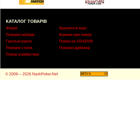
КАТАЛОГ ТОВАРІВ
Фішки
Хранителі карт
Покерні набори
Книжки про покер
Гральні карти
Покер на CD&DVD
Покерні столи
Покерні дрібниці
Покер атрибутика
© 2009— 2026 NashPoker.Net
HIT.UA
28