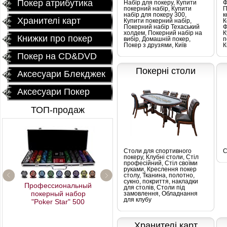
Покер атрибутика
Набір для покеру, Купити
Ф
покерний набір, Купити
П
набір для покеру 300,
к
Хранителі карт
Купити покерний набір,
К
Покерний набір Техаський
Ф
холдем, Покерний набір на
К
Книжки про покер
вибір, Домашній покер,
п
Покер з друзями, Київ
К
Покер на CD&DVD
Покернi столи
Аксесуари Блекджек
Аксесуари Покер
ТОП-продаж
Столи для спортивного
С
покеру, Клубні столи, Стіл
професійний, Стіл своїми
руками, Креслення покер
столу, Тканина, полотно,
сукно, покриття, накладки
Профессиональный
для столів, Столи під
покерный набор
замовлення, Обладнання
Fournier 2818 Блок (12
для клубу
"Poker Star" 500
колод) 100%
пластиковых карт
Хранителі карт