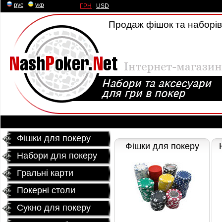
рус
|
укр
ГРН
|
USD
Продаж фішок та наборів 
Фішки для покеру
Фішки для покеру
Набори для покеру
Гральні карти
Покернi столи
Сукно для покеру