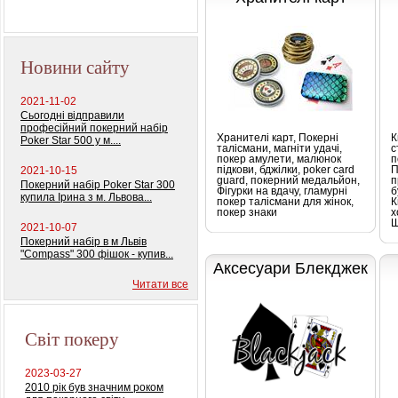
Новини сайту
2021-11-02
Сьогодні відправили
професійний покерний набір
Хранителі карт, Покерні
К
Poker Star 500 у м....
талісмани, магніти удачі,
с
покер амулети, малюнок
п
підкови, бджілки, poker card
П
2021-10-15
guard, покерний медальйон,
п
Покерний набір Poker Star 300
Фігурки на вдачу, гламурні
б
купила Ірина з м. Львова...
покер талісмани для жінок,
К
покер знаки
х
Ш
2021-10-07
Покерний набір в м Львів
"Compass" 300 фішок - купив...
Аксесуари Блекджек
Читати все
Світ покеру
2023-03-27
2010 рік був значним роком