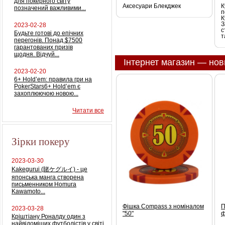
для покерного світу
Аксесуари Блекджек
К
позначений важливими...
п
К
З
2023-02-28
с
Будьте готові до епічних
т
перегонів. Понад $7500
гарантованих призів
щодня. Відчуй...
Інтернет магазин — нов
2023-02-20
6+ Hold’em: правила гри на
PokerStars6+ Hold’em є
захоплюючою новою...
Читати все
Зірки покеру
2023-03-30
Kakegurui (賭ケグルイ) - це
японська манга створена
письменником Homura
Kawamoto...
Фішка Compass з номіналом
П
2023-03-28
"50"
ф
Кріштіану Роналду один з
найвідоміших футболістів у світі