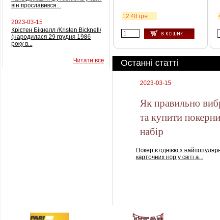
він прославився...
12.48 грн
2023-03-15
Крістен Бікнелл /Kristen Bicknell/
(народилася 29 грудня 1986
року в...
Читати все
Останні статті
2023-03-15
Як правильно виб
та купити покерн
набір
Покер є однією з найпопуляр
карточних ігор у світі а...