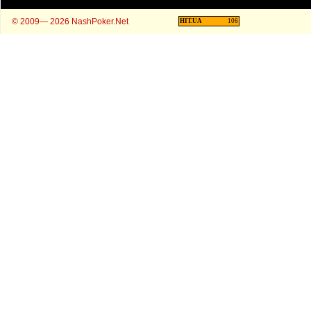
© 2009— 2026 NashPoker.Net
HIT.UA
106