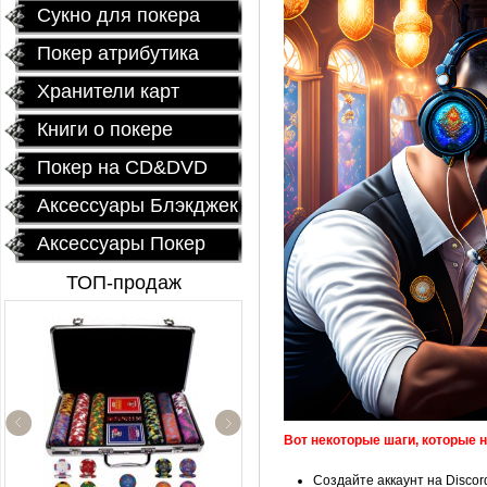
Сукно для покера
Покер атрибутика
Хранители карт
Книги о покере
Покер на CD&DVD
Аксессуары Блэкджек
Аксессуары Покер
ТОП-продаж
Вот некоторые шаги, которые н
Керамические фишки
«EPT PokerStars»
Создайте аккаунт на Discord