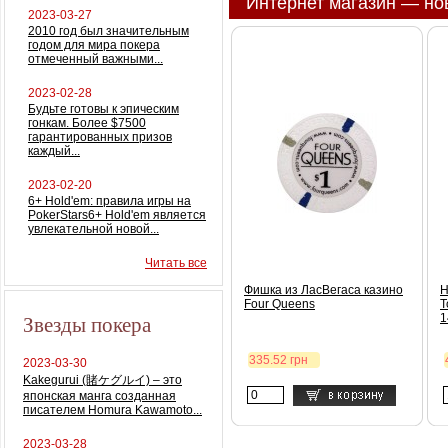
Интернет магазин — но
2023-03-27
2010 год был значительным
годом для мира покера
отмеченный важными...
2023-02-28
Будьте готовы к эпическим
гонкам. Более $7500
гарантированных призов
каждый...
2023-02-20
6+ Hold'em: правила игры на
PokerStars6+ Hold'em является
увлекательной новой...
Читать все
Фишка из ЛасВегаса казино
Н
Four Queens
T
Звезды покера
1
335.52 грн
2023-03-30
Kakegurui (賭ケグルイ) – это
японская манга созданная
писателем Homura Kawamoto...
2023-03-28