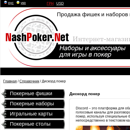
рус
|
укр
ГРН
|
USD
Продажа фишек и наборов 
Главная
/
Справочник
/ Дискорд покер
Покерные фишки
Дискорд покер
Покерные наборы
Discord – это платформа для об
голосовые каналы для разговора
Игральные карты
покер, используя специальные 
непосредственно в текстовом ка
Покерные столы