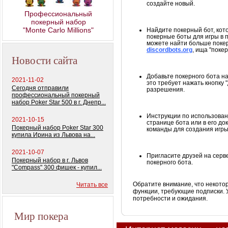
создайте новый.
Профессиональный
покерный набор
"Monte Carlo Millions"
Найдите покерный бот, кот
покерные боты для игры в по
можете найти больше покер
discordbots.org
, ища "покер
Новости сайта
Добавьте покерного бота н
2021-11-02
это требует нажать кнопку
Сегодня отправили
разрешения.
профессиональный покерный
набор Poker Star 500 в г. Днепр...
Инструкции по использова
2021-10-15
странице бота или в его д
Покерный набор Poker Star 300
команды для создания игры, 
купила Ирина из Львова на...
2021-10-07
Пригласите друзей на серв
Покерный набор в г. Львов
покерного бота.
"Compass" 300 фишек - купил...
Обратите внимание, что некото
Читать все
функции, требующие подписки. 
потребности и ожидания.
Мир покера