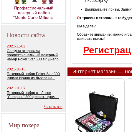
Спин-энд-Гоу.
Профессиональный
Выигрывайте призы. Займит
покерный набор
"Monte Carlo Millions"
О
т трассы к столам – это буде
Вы в деле?
Новости сайта
Обратите внимание: можно играт
выиграть призы!
2021-11-02
Регистрац
Сегодня отправили
профессиональный покерный
набор Poker Star 500 в г. Днепр...
2021-10-15
Интернет магазин — но
Покерный набор Poker Star 300
купила Ирина из Львова на...
2021-10-07
Покерный набор в г. Львов
"Compass" 300 фишек - купил...
Читать все
Мир покера