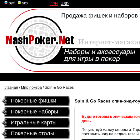
рус
|
укр
ГРН
|
USD
Продажа фишек и наборов 
Главная
/
Мир покера
/ Spin & Go Races
Покерные фишки
Spin & Go Races спин-энд-гоу
Покерные наборы
Будьте готовы к эпическим го
день.
Игральные карты
Почувствуй жажду скорости. Га
Покерные столы
поставить ногу на педаль газа и