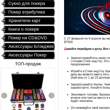
Сукно для покера
Покер атрибутика
Хранители карт
Книги о покере
Покер на CD&DVD
С 27 февраля по 9 апреля вы м
$7500.
Аксессуары Блэкджек
Д
авайте перейдем к делу. Вот 
Аксессуары Покер
Зарегистрируйтесь через л
столами Спин-энд-Гоу. Это 
ТОП-продаж
предложения.
Играйте в Спин-энд-Гоу. Ка
день вы можете иметь пять
(бай-ины от 1 до 25 долларо
Зарабатывайте баллы. Чем 
заработаете. Узнайте боль
Экономьте топливо. Выигра
второе или третье место и
Профессиональный
будет окончена.
покерный набор
Отслеживайте свой прогресс
"Poker Star" 500