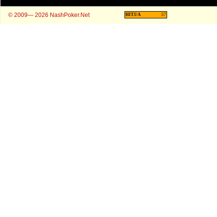
© 2009— 2026 NashPoker.Net
HIT.UA
57