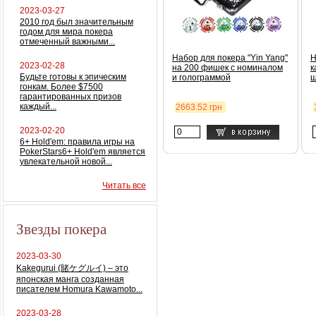
2023-03-27
2010 год был значительным
годом для мира покера
отмеченный важными...
Набор для покера "Yin Yang"
Н
2023-02-28
на 200 фишек с номиналом
к
Будьте готовы к эпическим
и голограммой
ш
гонкам. Более $7500
гарантированных призов
каждый...
2663.52 грн
2023-02-20
6+ Hold'em: правила игры на
PokerStars6+ Hold'em является
увлекательной новой...
Читать все
Звезды покера
2023-03-30
Kakegurui (賭ケグルイ) – это
японская манга созданная
писателем Homura Kawamoto...
2023-03-28