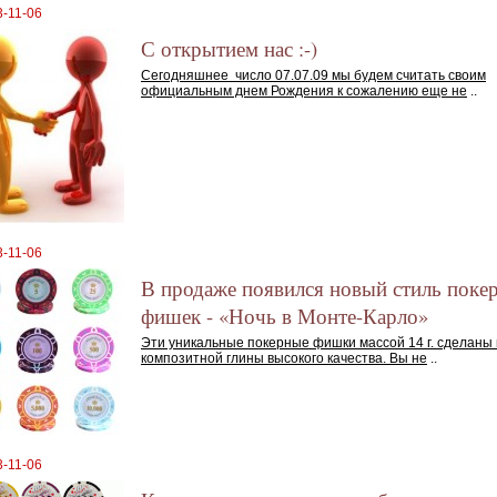
3-11-06
С открытием нас :-)
Сегодняшнее число 07.07.09 мы будем считать своим
официальным днем Рождения к сожалению еще не
..
3-11-06
В продаже появился новый стиль поке
фишек - «Ночь в Монте-Карло»
Эти уникальные покерные фишки массой 14 г. сделаны 
композитной глины высокого качества. Вы не
..
3-11-06