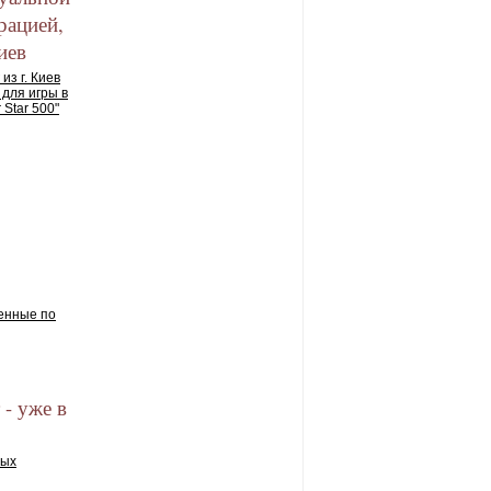
рацией,
иев
из г. Киев
 для игры в
 Star 500"
ленные по
- уже в
вых