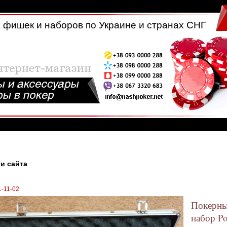
 фишек и наборов по Украине и странах СНГ
и сайта
1-11-02
Покерн
набор Po