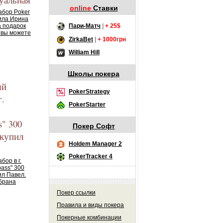
online
Ставки
абор Poker
пила Ирина
а подарок
Пари-Матч
|
+ 25$
к вы можете
ZirkaBet
|
+ 1000грн
William Hill
Школы покера
ый
PokerStrategy
г.
PokerStarter
" 300
Покер Софт
 купил
Holdem Manager 2
PokerTracker 4
бор в г.
ass" 300
ил Павел.
брана
Покер ссылки
Правила и виды покера
Покерные комбинации