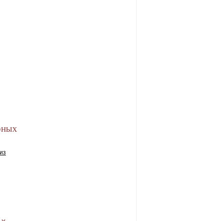
рных
из