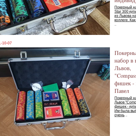
Покерный н
Star 300 ку
из Львова н
коллеге. Ка
..
1-10-07
Покерн
набор в 
Львов,
"Compass
фишек -
Павел
Покерный на
Львов "Comp
фишек - куп
Им была вы
очень
..