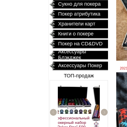
Сукно для покера
Покер атрибутика
Хранители карт
Книги о покере
Покер на CD&DVD
Аксессуары
Блэкджек
Аксессуары Покер
202
ТОП-продаж
Профессиональный
покерный набор