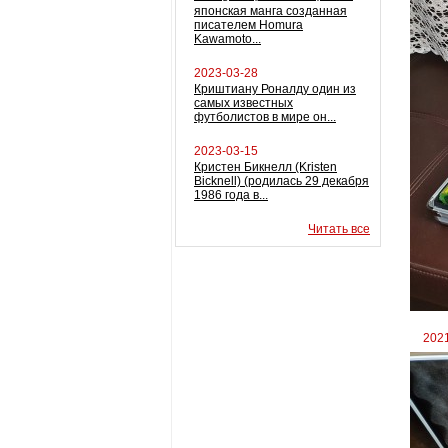
японская манга созданная
писателем Homura
Kawamoto...
2023-03-28
Криштиану Роналду один из
самых известных
футболистов в мире он...
2023-03-15
Кристен Бикнелл (Kristen
Bicknell) (родилась 29 декабря
1986 года в...
Читать все
202