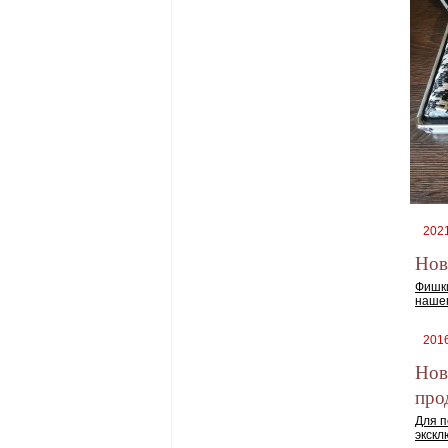
202
Нов
Фишки
наше
201
Нов
про
Для п
экскл