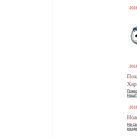
201
201
Пок
Хар
Покер
НашП
201
Нов
На са
разд