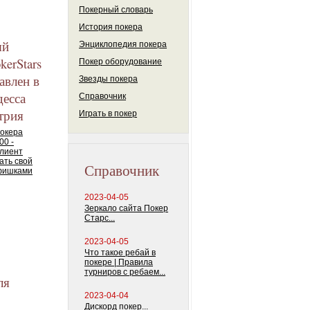
Покерный словарь
История покера
ый
Энциклопедия покера
kerStars
Покер оборудование
авлен в
Звезды покера
десса
Справочник
трия
Играть в покер
покера
00 -
клиент
ать свой
Справочник
 фишками
2023-04-05
Зеркало сайта Покер
Старс...
2023-04-05
Что такое ребай в
покере | Правила
турниров с ребаем...
ля
2023-04-04
Дискорд покер...