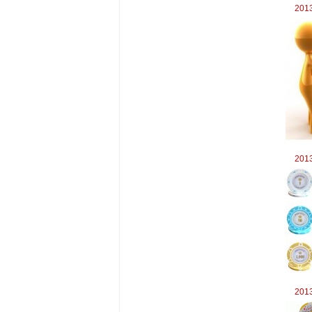
201
201
201