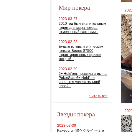
Мир покера
202
2023-03-27
2010 год был значительным
годом для мира покера
отмеченный важными...
2023-02-28
Будьте готовы к эпическим
гонкам. Более $7500
гарантированных призов
каждый...
2023-02-20
6+ Hold'em: правила игры на
PokerStars6+ Hold'em
является увлекательной
новой...
Читать все
202
Звезды покера
2023-03-30
Kakegurui (賭ケグルイ) – это