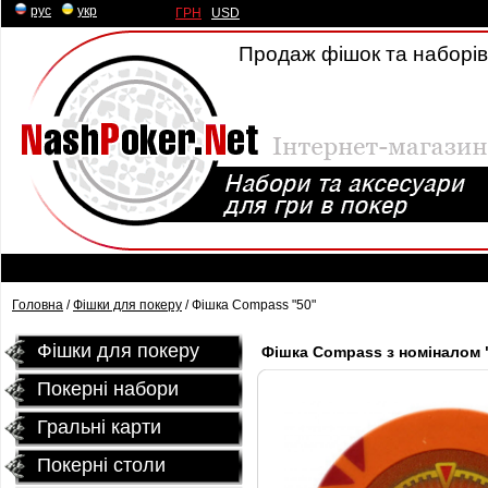
рус
|
укр
ГРН
|
USD
Продаж фішок та наборів 
Головна
/
Фішки для покеру
/ Фішка Compass "50"
Фішки для покеру
Фішка Compass з номіналом 
Покерні набори
Гральні карти
Покернi столи