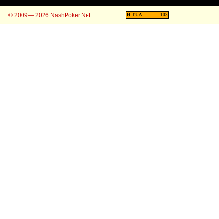
© 2009— 2026 NashPoker.Net
HIT.UA
103