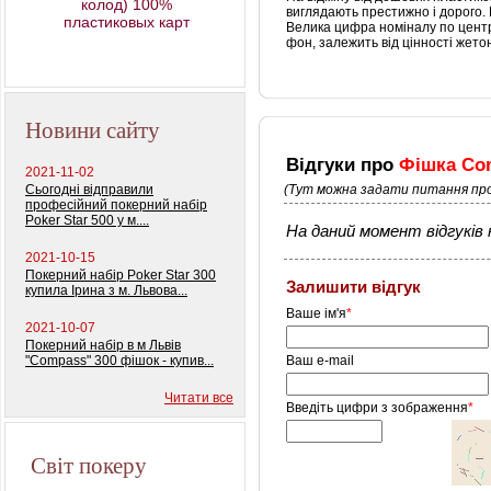
колод) 100%
виглядають престижно і дорого.
пластиковых карт
Велика цифра номіналу по центру
фон, залежить від цінності жето
Новини сайту
Відгуки про
Фішка Com
2021-11-02
Сьогодні відправили
(Тут можна задати питання про
професійний покерний набір
Poker Star 500 у м....
На даний момент відгуків н
2021-10-15
Покерний набір Poker Star 300
Залишити відгук
купила Ірина з м. Львова...
Ваше ім'я
*
2021-10-07
Покерний набір в м Львів
"Compass" 300 фішок - купив...
Ваш e-mail
Читати все
Введіть цифри з зображення
*
Світ покеру