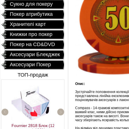
Сукно для покеру
Покер атрибутика
Хранителі карт
Книжки про покер
Покер на CD&DVD
Аксесуари Блекджек
Аксесуари Покер
ТОП-продаж
Опис:
Зустрічайте поповнення колекції
представлена лінійка ексклюзив
поціновувачів аксесуарів з лако
Compass - 14-грамові композитн
важкий клас, ними дійсно приємно
аксесуарів також на висоті. Вони
часу зберігають яскравість кольо
Керамические фишки
Fournier 2818 Блок (12
«EPT PokerStars»
На відміну від дешевих пластиков