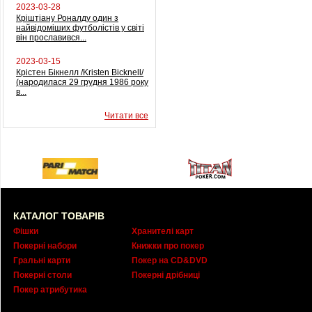
2023-03-28
Кріштіану Роналду один з
найвідоміших футболістів у світі
він прославився...
2023-03-15
Крістен Бікнелл /Kristen Bicknell/
(народилася 29 грудня 1986 року
в...
Читати все
КАТАЛОГ ТОВАРІВ
Фішки
Хранителі карт
Покерні набори
Книжки про покер
Гральні карти
Покер на CD&DVD
Покерні столи
Покерні дрібниці
Покер атрибутика