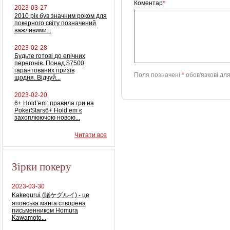
Коментар
*
2023-03-27
2010 рік був значним роком для
покерного світу позначений
важливими...
2023-02-28
Будьте готові до епічних
перегонів. Понад $7500
гарантованих призів
Поля позначені
*
обов'язкові дл
щодня. Відчуй...
2023-02-20
6+ Hold’em: правила гри на
PokerStars6+ Hold’em є
захоплюючою новою...
Читати все
Зірки покеру
2023-03-30
Kakegurui (賭ケグルイ) - це
японська манга створена
письменником Homura
Kawamoto...