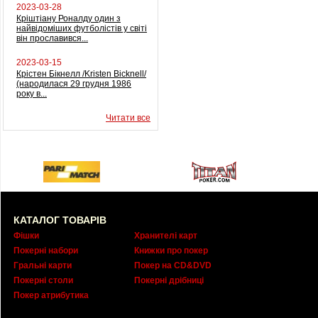
2023-03-28
Кріштіану Роналду один з
найвідоміших футболістів у світі
він прославився...
2023-03-15
Крістен Бікнелл /Kristen Bicknell/
(народилася 29 грудня 1986
року в...
Читати все
КАТАЛОГ ТОВАРІВ
Фішки
Хранителі карт
Покерні набори
Книжки про покер
Гральні карти
Покер на CD&DVD
Покерні столи
Покерні дрібниці
Покер атрибутика