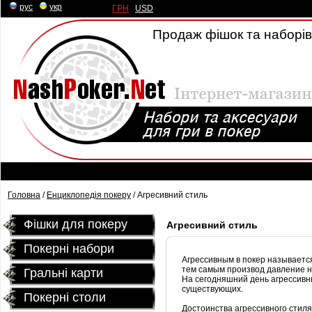
рус
|
укр
ГРН
|
USD
Продаж фішок та наборів 
Головна
/
Енциклопедія покеру
/ Агресивний стиль
Фішки для покеру
Агресивний стиль
Покерні набори
Агрессивным в покер называется
тем самым производ давление на
Гральні карти
На сегодняшний день агрессивн
существующих.
Покернi столи
Достоинства агрессивного стиля