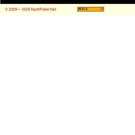
© 2009— 2026 NashPoker.Net
HIT.UA
22