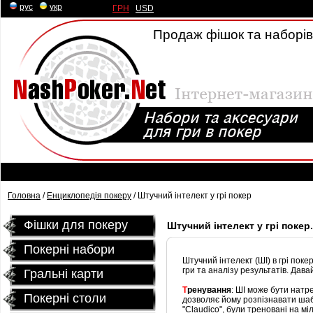
рус
|
укр
ГРН
|
USD
Продаж фішок та наборів 
Головна
/
Енциклопедія покеру
/ Штучний інтелект у грі покер
Фішки для покеру
Штучний інтелект у грі покер
Покерні набори
Штучний інтелект (ШІ) в грі пок
гри та аналізу результатів. Дав
Гральні карти
Т
ренування
: ШІ може бути натре
Покернi столи
дозволяє йому розпізнавати шабло
"Claudico", були треновані на мі