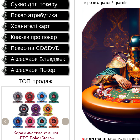
сторони стратегій гравців.
Сукно для покеру
Покер атрибутика
Хранителі карт
Книжки про покер
Покер на CD&DVD
Аксесуари Блекджек
Аксесуари Покер
ТОП-продаж
Керамические фишки
Fournier 2818 Блок (12
«EPT PokerStars»
А
наліз гри
: ШІ може бути викори