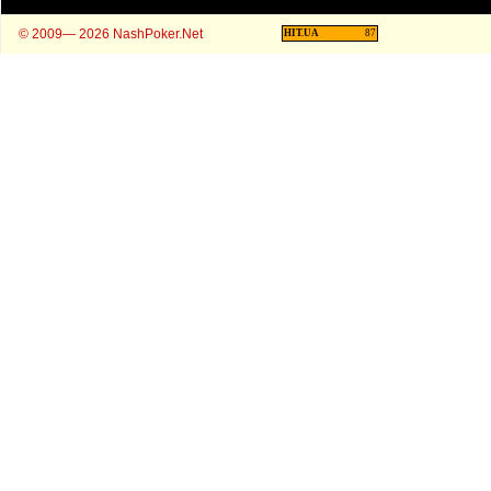
© 2009— 2026 NashPoker.Net
HIT.UA
87