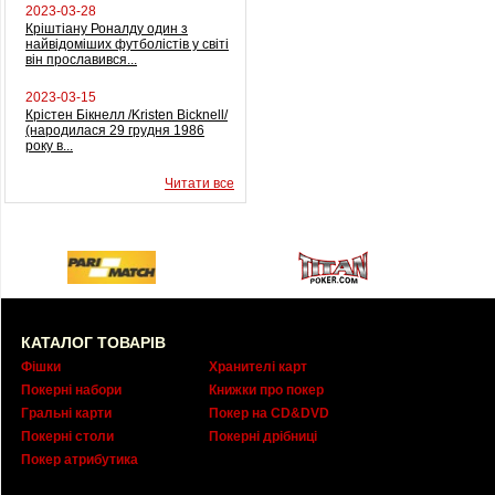
2023-03-28
Кріштіану Роналду один з
найвідоміших футболістів у світі
він прославився...
2023-03-15
Крістен Бікнелл /Kristen Bicknell/
(народилася 29 грудня 1986
року в...
Читати все
КАТАЛОГ ТОВАРІВ
Фішки
Хранителі карт
Покерні набори
Книжки про покер
Гральні карти
Покер на CD&DVD
Покерні столи
Покерні дрібниці
Покер атрибутика