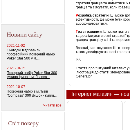
колод) 100%
стратегії гравців та навчитися 
пластиковых карт
гравців та з'ясувати, коли граве
Р
озробка стратегій
: ШІ може до
ефективності. Це може бути кори
вдосконалюватися.
Г
ра з гравцями
: ШІ може грати 
Новини сайту
та досліджувати різні стратегії г
кращих гравців у світі та перемог
2021-11-02
Взагалі, застосування ШІ в поке
Сьогодні відправили
також досліджувати нові та ефект
професійний покерний набір
Poker Star 500 у м....
P.S.
2021-10-15
Стаття про "Штучний інтелект у 
ілюстрація до статті згенерова
Покерний набір Poker Star 300
Generator.
купила Ірина з м. Львова...
2021-10-07
Покерний набір в м Львів
Інтернет магазин — нов
"Compass" 300 фішок - купив...
Читати все
Світ покеру