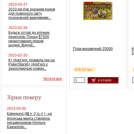
2023-03-27
2010 рік був значним роком
для покерного світу
позначений важливими...
2023-02-28
Будьте готові до епічних
перегонів. Понад $7500
гарантованих призів
щодня. Відчуй...
Плак керамічний 25000
К
5
2023-02-20
6+ Hold’em: правила гри на
PokerStars6+ Hold’em є
захоплюючою новою...
479.52 грн
Читати все
Зірки покеру
2023-03-30
Kakegurui (賭ケグルイ) - це
японська манга створена
письменником Homura
Kawamoto...