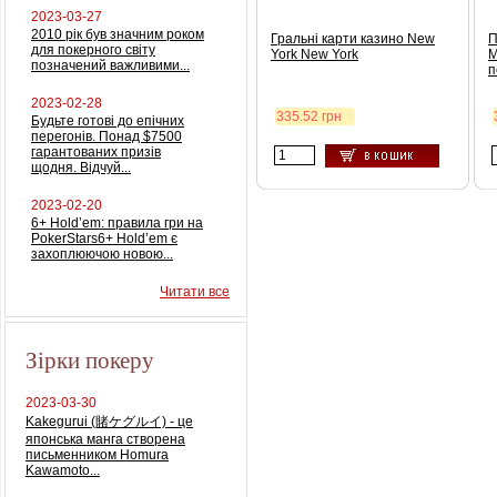
2023-03-27
2010 рік був значним роком
Гральні карти казино New
П
для покерного світу
York New York
M
позначений важливими...
п
2023-02-28
335.52 грн
Будьте готові до епічних
перегонів. Понад $7500
гарантованих призів
щодня. Відчуй...
2023-02-20
6+ Hold’em: правила гри на
PokerStars6+ Hold’em є
захоплюючою новою...
Читати все
Зірки покеру
2023-03-30
Kakegurui (賭ケグルイ) - це
японська манга створена
письменником Homura
Kawamoto...