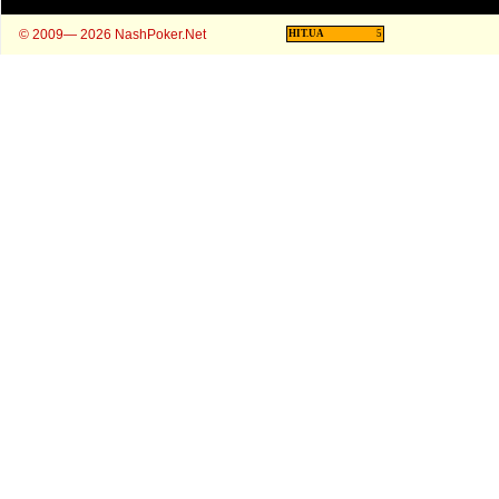
© 2009— 2026 NashPoker.Net
HIT.UA
5