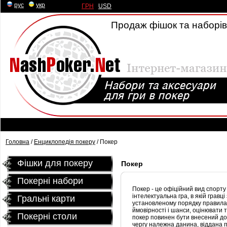
рус
|
укр
ГРН
|
USD
Продаж фішок та наборів 
Головна
/
Енциклопедія покеру
/ Покер
Фішки для покеру
Покер
Покерні набори
Покер - це офіційний вид спорту 
інтелектуальна гра, в якій грав
Гральні карти
установленому порядку правилам
ймовірності і шанси, оцінювати т
Покернi столи
покер повинен бути внесений до 
чергу належна данина, віддана п