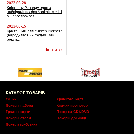
2023-03-28
Кріштіану Роналду один з
найвідоміших футболістів у світі
він прославився...
2023-03-15
Крістен Бікнелл /Kristen Bicknell/
(народилася 29 грудня 1986
року в...
Читати все
КАТАЛОГ ТОВАРІВ
Фішки
Хранителі карт
Покерні набори
Книжки про покер
Гральні карти
Покер на CD&DVD
Покерні столи
Покерні дрібниці
Покер атрибутика