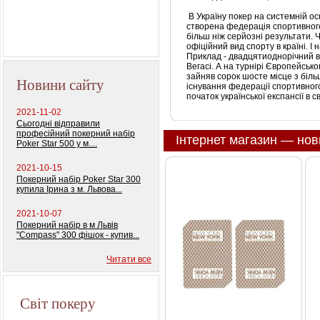
В Україну покер на системній ос
Профессиональный
створена федерація спортивного
покерный набор
більш ніж серйозні результати.
Ч
"Monte Carlo Millions"
офіційний вид спорту в країні.
І 
Приклад - двадцятиоднорічний в
Вегасі.
А на турнірі Європейсько
зайняв сорок шосте місце з більш
Новини сайту
існування федерації спортивного
початок української експансії в с
2021-11-02
Сьогодні відправили
професійний покерний набір
Інтернет магазин — нов
Poker Star 500 у м....
2021-10-15
Покерний набір Poker Star 300
купила Ірина з м. Львова...
2021-10-07
Покерний набір в м Львів
"Compass" 300 фішок - купив...
Читати все
Світ покеру