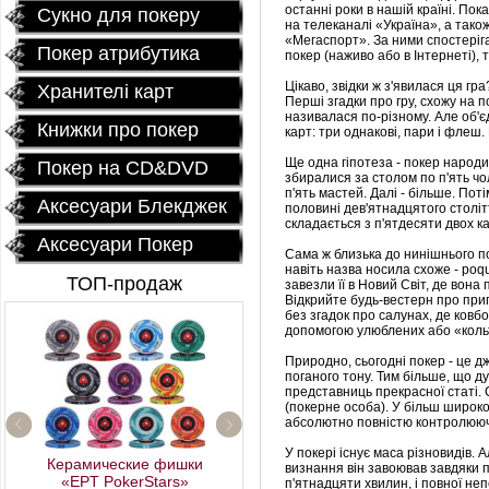
останні роки в нашій країні.
Пока
Сукно для покеру
на телеканалі «Україна», а також
«Мегаспорт».
За ними спостеріга
Покер атрибутика
покер (наживо або в Інтернеті), т
Цікаво, звідки ж з'явилася ця гр
Хранителі карт
Перші згадки про гру, схожу на п
називалася по-різному.
Але об'є
Книжки про покер
карт: три однакові, пари і флеш.
Ще одна гіпотеза - покер народив
Покер на CD&DVD
збиралися за столом по п'ять чол
п'ять мастей.
Далі - більше.
Поті
Аксесуари Блекджек
половині дев'ятнадцятого столітт
складається з п'ятдесяти двох ка
Аксесуари Покер
Сама ж близька до нинішнього по
навіть назва носила схоже - poqu
ТОП-продаж
завезли її в Новий Світ, де вон
Відкрийте будь-вестерн про приг
без згадок про салунах, де ковбо
допомогою улюблених або «кольт
Природно, сьогодні покер - це д
поганого тону.
Тим більше, що ду
представниць прекрасної статі.
(покерне особа).
У більш широко
абсолютно повністю контролюючо
У покері існує маса різновидів.
А
Керамические фишки
визнання він завоював завдяки пр
«EPT PokerStars»
п'ятнадцяти хвилин, і повної неп