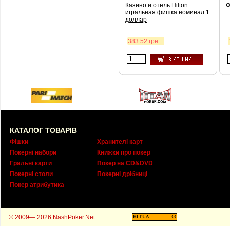
Казино и отель Hilton
Ф
игральная фишка номинал 1
доллар
383.52 грн
КАТАЛОГ ТОВАРІВ
Фішки
Хранителі карт
Покерні набори
Книжки про покер
Гральні карти
Покер на CD&DVD
Покерні столи
Покерні дрібниці
Покер атрибутика
© 2009— 2026 NashPoker.Net
HIT.UA
33