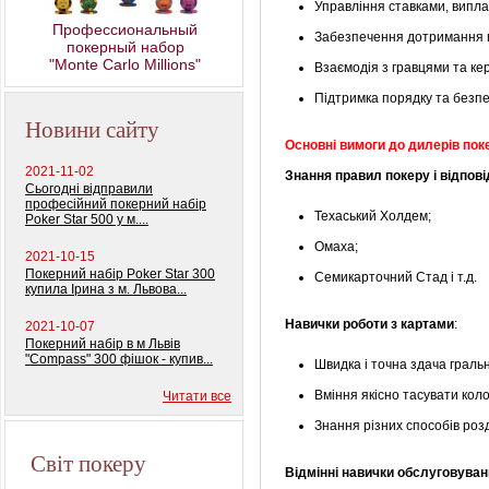
Управління ставками, випла
Профессиональный
Забезпечення дотримання п
покерный набор
Monte Carlo Millions"
Взаємодія з гравцями та ке
Підтримка порядку та безпе
Новини сайту
Основні вимоги до дилерів пок
2021-11-02
Знання правил покеру і відпові
Сьогодні відправили
професійний покерний набір
Техаський Холдем;
Poker Star 500 у м....
Омаха;
2021-10-15
Покерний набір Poker Star 300
Семикарточний Стад і т.д.
купила Ірина з м. Львова...
Навички роботи з картами
:
2021-10-07
Покерний набір в м Львів
"Compass" 300 фішок - купив...
Швидка і точна здача гральн
Вміння якісно тасувати коло
Читати все
Знання різних способів розд
Світ покеру
Відмінні навички обслуговува