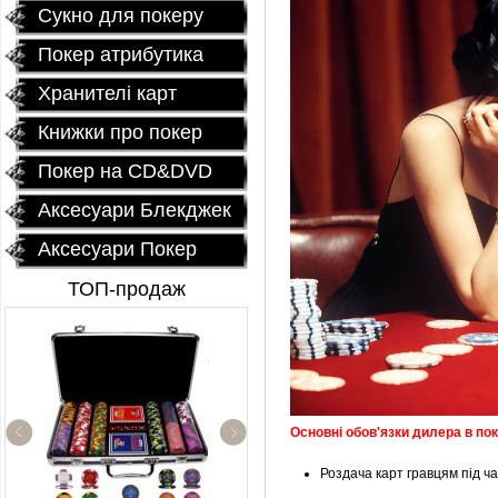
Сукно для покеру
Покер атрибутика
Хранителі карт
Книжки про покер
Покер на CD&DVD
Аксесуари Блекджек
Аксесуари Покер
ТОП-продаж
Основні обов'язки дилера в пок
Керамические фишки
Роздача карт гравцям під ча
«EPT PokerStars»