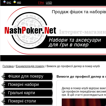
рус
|
укр
ГРН
|
USD
Продаж фішок та наборів 
Головна
/
Енциклопедія покеру
/ Вимоги до професії дилер в покер клубі
Фішки для покеру
Вимоги до професії дилер в 
Покерні набори
Дилер в покер клубі відіграє важ
Ця професія передбачає високий
Гральні карти
гри. В цій статті розглядається 
Покернi столи