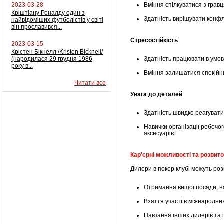
2023-03-28
Вміння спілкуватися з грав
Кріштіану Роналду один з
Здатність вирішувати конфлі
найвідоміших футболістів у світі
він прославився...
Стресостійкість
:
2023-03-15
Крістен Бікнелл /Kristen Bicknell/
(народилася 29 грудня 1986
Здатність працювати в умов
року в...
Вміння залишатися спокійни
Читати все
Увага до деталей
:
Здатність швидко реагувати
Навички організації робоч
аксесуарів.
Кар'єрні можливості та розвито
Дилери в покер клубі можуть ро
Отримання вищої посади, на
Взяття участі в міжнародни
Навчання інших дилерів та 