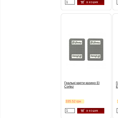
Гральні карти казино El
Г
Cortez
E
335.52 грн