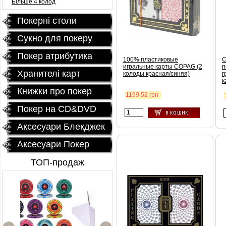
Більше 4 колод
Покернi столи
Сукно для покеру
Покер атрибутика
100% пластиковые
C
игральные карты COPAG (2
п
Хранителі карт
колоды красная/синяя)
г
к
Книжки про покер
1199.52 грн
Покер на CD&DVD
Аксесуари Блекджек
Аксесуари Покер
ТОП-продаж