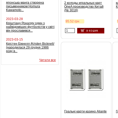
японська манга створена
2 колоды игральных карт
к
письменником Homura
OneA производство Китай
К
Kawamoto...
(№ 3018)
2023-03-28
95.52 грн
Кріштіану Роналду один з
найвідоміших футболістів у світі
він прославився...
2023-03-15
Крістен Бікнелл /Kristen Bicknell/
(народилася 29 грудня 1986
року в...
Читати все
Гральні карти казино Aliante
Г