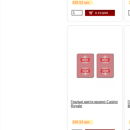
335.52 грн
Гральні карти казино Casino
Г
Royale
B
335.52 грн