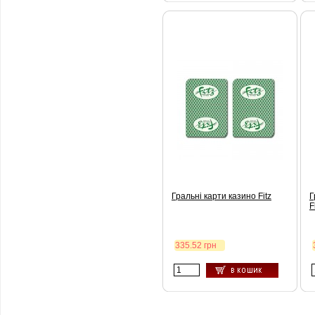
Гральні карти казино Fitz
Г
F
335.52 грн