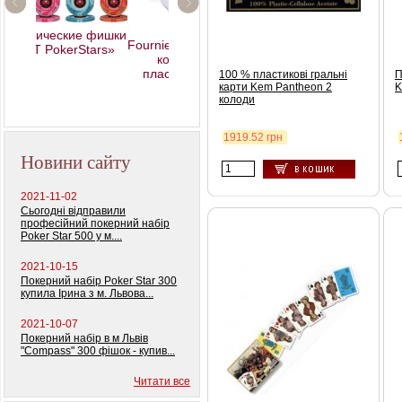
кие фишки
Fournier 2818 Блок (12
erStars»
колод) 100%
пластиковых карт
100 % пластикові гральні
П
карти Kem Pantheon 2
K
колоди
1919.52 грн
Новини сайту
2021-11-02
Сьогодні відправили
професійний покерний набір
Poker Star 500 у м....
2021-10-15
Покерний набір Poker Star 300
купила Ірина з м. Львова...
2021-10-07
Покерний набір в м Львів
"Compass" 300 фішок - купив...
Читати все