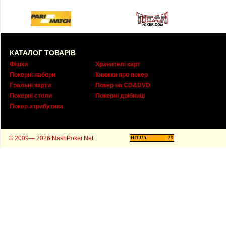
КАТАЛОГ ТОВАРІВ
Фішки
Хранителі карт
Покерні набори
Книжки про покер
Гральні карти
Покер на CD&DVD
Покерні столи
Покерні дрібниці
Покер атрибутика
© 2009— 2026 NashPoker.Net
HIT.UA
28