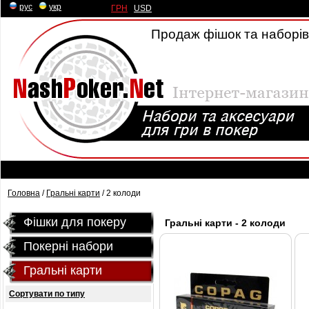
рус
|
укр
ГРН
|
USD
Продаж фішок та наборів 
Головна
/
Гральні карти
/ 2 колоди
Фішки для покеру
Гральні карти - 2 колоди
Покерні набори
Гральні карти
Сортувати по типу