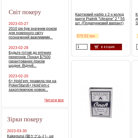
Світ покеру
Картковий набір з 2-х колод
К
карти Piatnik "Ukraine" 2 * 55
д
шт. (Подарунковий варіант)
S
2023-03-27
2010 рік був значним роком
для покерного світу
575.52 грн
позначений важливими...
2023-02-28
Будьте готові до епічних
перегонів. Понад $7500
гарантованих призів
щодня. Відчуй...
2023-02-20
6+ Hold’em: правила гри на
PokerStars6+ Hold’em є
захоплюючою новою...
Читати все
Зірки покеру
2023-03-30
Kakegurui (賭ケグルイ) - це