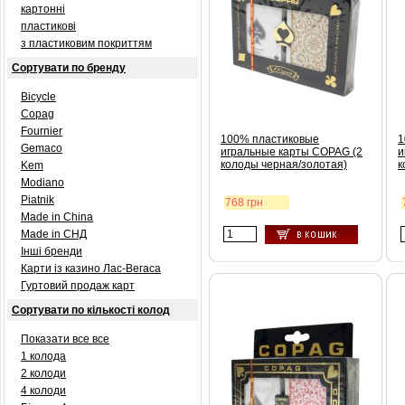
картонні
пластикові
з пластиковим покриттям
Сортувати по бренду
Bicycle
Copag
Fournier
100% пластиковые
1
Gemaco
игральные карты COPAG (2
и
колоды черная/золотая)
к
Kem
Modiano
Piatnik
768 грн
Made in China
Made in СНД
Інші бренди
Карти із казино Лас-Вегаса
Гуртовий продаж карт
Сортувати по кількості колод
Показати все все
1 колода
2 колоди
4 колоди