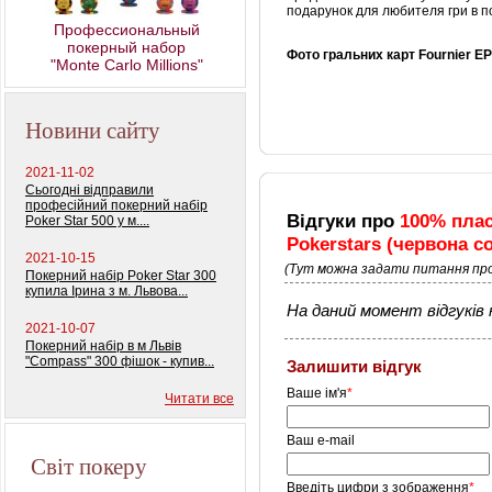
подарунок для любителя гри в п
Профессиональный
покерный набор
Фото гральних карт Fournier EP
"Monte Carlo Millions"
Новини сайту
2021-11-02
Сьогодні відправили
професійний покерний набір
Відгуки про
100% плас
Poker Star 500 у м....
Pokerstars (червона с
2021-10-15
(Тут можна задати питання про
Покерний набір Poker Star 300
купила Ірина з м. Львова...
На даний момент відгуків н
2021-10-07
Покерний набір в м Львів
"Compass" 300 фішок - купив...
Залишити відгук
Ваше ім'я
*
Читати все
Ваш e-mail
Світ покеру
Введіть цифри з зображення
*