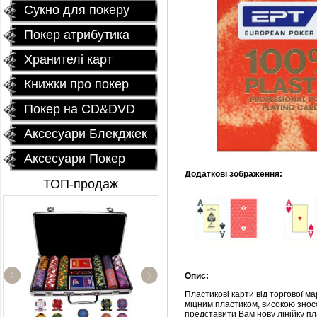
Сукно для покеру
Покер атрибутика
Хранителі карт
Книжки про покер
Покер на CD&DVD
Аксесуари Блекджек
Аксесуари Покер
Додаткові зображення:
ТОП-продаж
Опис:
Профессиональный
Пластикові карти від торгової м
покерный набор
міцним пластиком, високою зносо
"Poker Star" 500
представити Вам нову лінійку пл