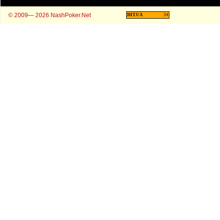
© 2009— 2026 NashPoker.Net
HIT.UA
34