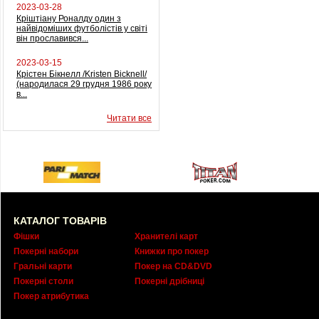
2023-03-28
Кріштіану Роналду один з
найвідоміших футболістів у світі
він прославився...
2023-03-15
Крістен Бікнелл /Kristen Bicknell/
(народилася 29 грудня 1986 року
в...
Читати все
КАТАЛОГ ТОВАРІВ
Фішки
Хранителі карт
Покерні набори
Книжки про покер
Гральні карти
Покер на CD&DVD
Покерні столи
Покерні дрібниці
Покер атрибутика