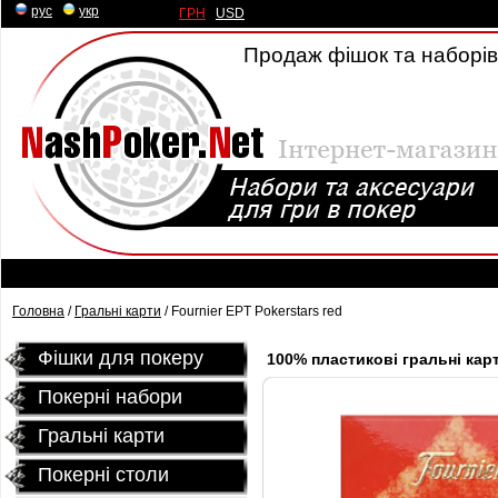
рус
|
укр
ГРН
|
USD
Продаж фішок та наборів 
Головна
/
Гральні карти
/ Fournier EPT Pokerstars red
Фішки для покеру
100% пластикові гральні карт
Покерні набори
Гральні карти
Покернi столи