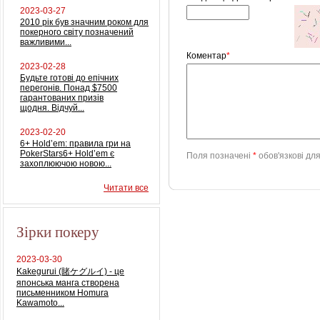
2023-03-27
2010 рік був значним роком для
покерного світу позначений
важливими...
Коментар
*
2023-02-28
Будьте готові до епічних
перегонів. Понад $7500
гарантованих призів
щодня. Відчуй...
2023-02-20
6+ Hold’em: правила гри на
PokerStars6+ Hold’em є
Поля позначені
*
обов'язкові дл
захоплюючою новою...
Читати все
Зірки покеру
2023-03-30
Kakegurui (賭ケグルイ) - це
японська манга створена
письменником Homura
Kawamoto...