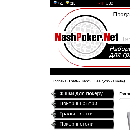
рус
|
укр
ГРН
|
USD
Продаж
Головна
/
Гральні карти
/ Bee дюжина колод
Фішки для покеру
Граль
Покерні набори
Гральні карти
Покернi столи