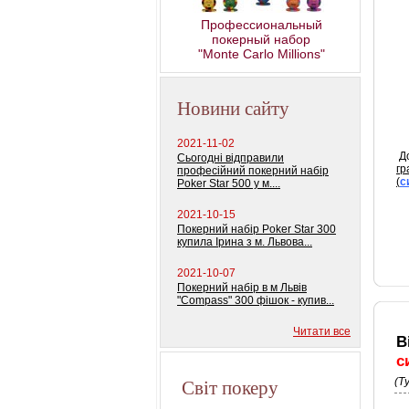
Профессиональный
покерный набор
"Monte Carlo Millions"
Новини сайту
2021-11-02
До
Сьогодні відправили
гр
професійний покерний набір
(
с
Poker Star 500 у м....
2021-10-15
Покерний набір Poker Star 300
купила Ірина з м. Львова...
2021-10-07
Покерний набір в м Львів
"Compass" 300 фішок - купив...
Читати все
В
с
Світ покеру
(Т