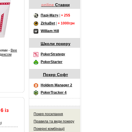
online
Ставки
Парі-Матч
|
+ 25$
ZirkaBet
|
+ 1000грн
William Hill
Школи покеру
нями -
Bee
PokerStrategy
ндексом
PokerStarter
Покер Софт
Holdem Manager 2
PokerTracker 4
6 із
Покер посилання
Правила та види покеру
)
Покерні комбінації