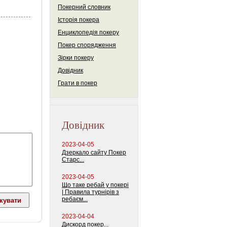
Покерний словник
Історія покера
Енциклопедія покеру
Покер спорядження
Зірки покеру
Довідник
Грати в покер
Довідник
2023-04-05
Дзеркало сайту Покер
Старс...
2023-04-05
Що таке ребай у покері
| Правила турнірів з
ребаєм...
2023-04-04
Дискорд покер...