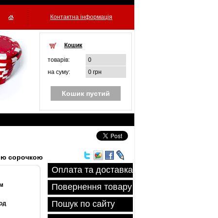
Контактна інформація
Кошик
товарiв:
0
на суму:
0 грн
Кошик пустий
ною сорочкою
Оплата та доставка
им
Повернення товару
Пошук по сайту
од