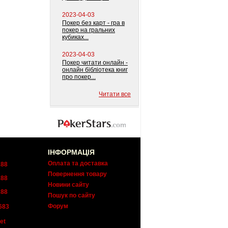
2023-04-03
Покер без карт - гра в
покер на гральних
кубиках...
2023-04-03
Покер читати онлайн -
онлайн бібліотека книг
про покер...
Читати все
ІНФОРМАЦІЯ
Оплата та доставка
288
Повернення товару
288
Новини сайту
288
Пошук по сайту
Форум
683
et