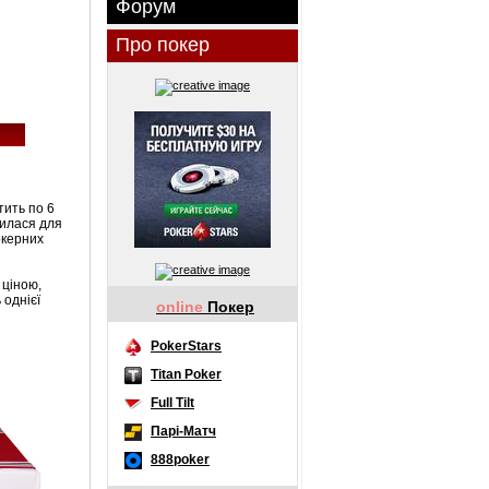
Форум
Про покер
тить по 6
рилася для
окерних
 ціною,
 однієї
online
Покер
PokerStars
Titan Poker
Full Tilt
Парі-Матч
888poker