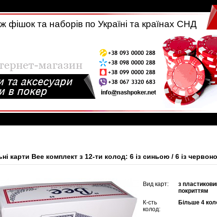
 фішок та наборів по Україні та країнах СНД
ні карти Bee комплект з 12-ти колод: 6 із синьою / 6 із черво
Вид карт:
з пластиков
покриттям
К-сть
Більше 4 кол
колод: