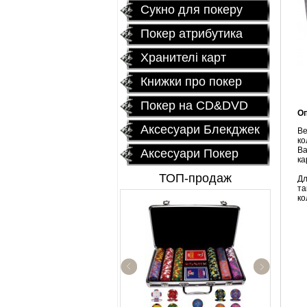
Сукно для покеру
Покер атрибутика
Хранителі карт
Книжки про покер
Покер на CD&DVD
Оп
Аксесуари Блекджек
Ве
ко
Ва
Аксесуари Покер
ка
ТОП-продаж
Дл
та
ко
Профессионал
покерный наб
"Poker Star" 