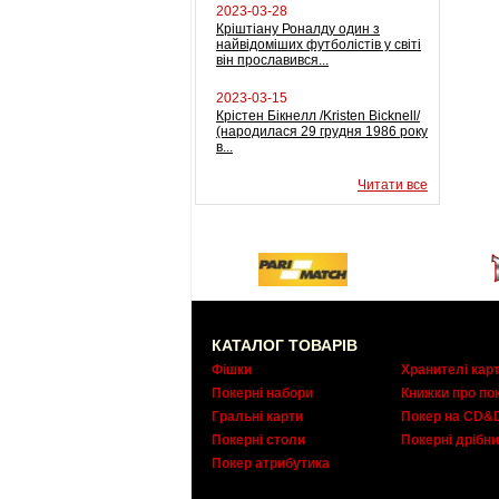
2023-03-28
Кріштіану Роналду один з
найвідоміших футболістів у світі
він прославився...
2023-03-15
Крістен Бікнелл /Kristen Bicknell/
(народилася 29 грудня 1986 року
в...
Читати все
КАТАЛОГ ТОВАРІВ
Фішки
Хранителі кар
Покерні набори
Книжки про по
Гральні карти
Покер на CD&
Покерні столи
Покерні дрібни
Покер атрибутика