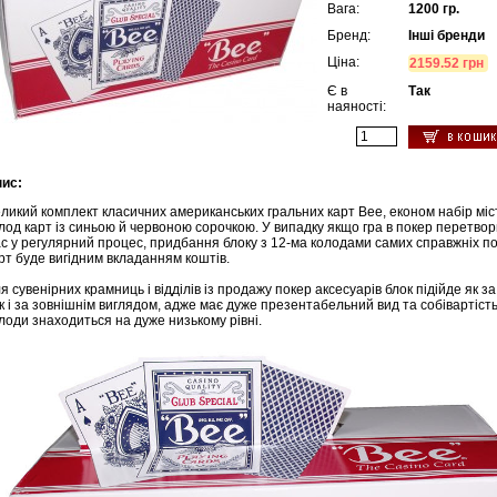
Вага:
1200 гр.
Бренд:
Інші бренди
Ціна:
2159.52 грн
Є в
Так
наяності:
ис:
ликий комплект класичних американських гральних карт Bee, економ набір міс
лод карт із синьою й червоною сорочкою. У випадку якщо гра в покер перетво
с у регулярний процес, придбання блоку з 12-ма колодами самих справжніх п
рт буде вигідним вкладанням коштів.
я сувенірних крамниць і відділів із продажу покер аксесуарів блок підійде як за
к і за зовнішнім виглядом, адже має дуже презентабельний вид та собівартість
лоди знаходиться на дуже низькому рівні.
ьный
ор
500