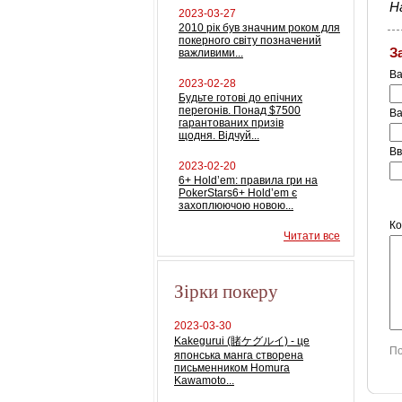
Н
2023-03-27
2010 рік був значним роком для
покерного світу позначений
З
важливими...
Ва
2023-02-28
Будьте готові до епічних
перегонів. Понад $7500
Ва
гарантованих призів
щодня. Відчуй...
Вв
2023-02-20
6+ Hold’em: правила гри на
PokerStars6+ Hold’em є
захоплюючою новою...
Ко
Читати все
Зірки покеру
2023-03-30
Kakegurui (賭ケグルイ) - це
По
японська манга створена
письменником Homura
Kawamoto...