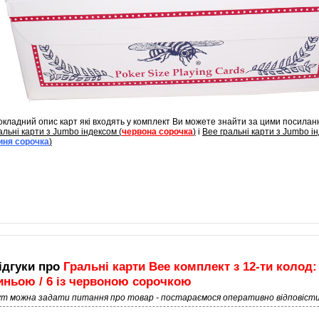
кладний опис карт які входять у комплект Ви можете знайти за цими посилан
альні карти з Jumbo індексом (
червона сорочка
)
і
Bee гральні карти з Jumbo і
иня сорочка
)
ідгуки про
Гральні карти Bee комплект з 12-ти колод: 
иньою / 6 із червоною сорочкою
ут можна задати питання про товар - постараємося оперативно відповісти