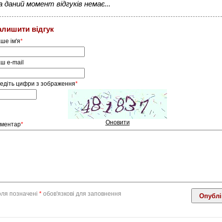
а даний момент відгуків немає...
алишити відгук
ше ім'я
*
ш e-mail
едіть цифри з зображення
*
Оновити
ментар
*
ля позначені
*
обов'язкові для заповнення