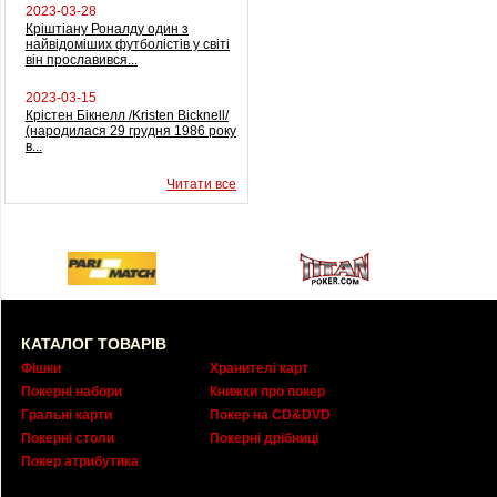
2023-03-28
Кріштіану Роналду один з
найвідоміших футболістів у світі
він прославився...
2023-03-15
Крістен Бікнелл /Kristen Bicknell/
(народилася 29 грудня 1986 року
в...
Читати все
КАТАЛОГ ТОВАРІВ
Фішки
Хранителі карт
Покерні набори
Книжки про покер
Гральні карти
Покер на CD&DVD
Покерні столи
Покерні дрібниці
Покер атрибутика