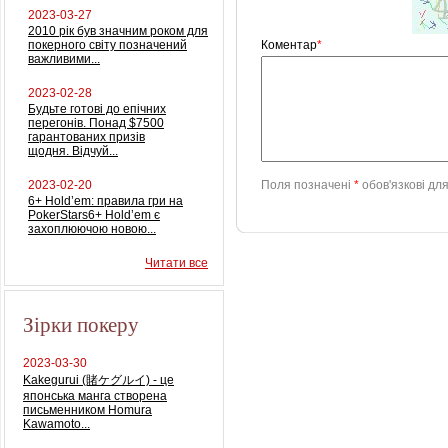
2023-03-27
2010 рік був значним роком для
покерного світу позначений
Коментар
*
важливими...
2023-02-28
Будьте готові до епічних
перегонів. Понад $7500
гарантованих призів
щодня. Відчуй...
2023-02-20
Поля позначені
*
обов'язкові дл
6+ Hold’em: правила гри на
PokerStars6+ Hold’em є
захоплюючою новою...
Читати все
Зірки покеру
2023-03-30
Kakegurui (賭ケグルイ) - це
японська манга створена
письменником Homura
Kawamoto...