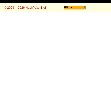
© 2009— 2026 NashPoker.Net
HIT.UA
2