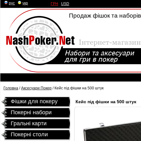
рус
|
укр
ГРН
|
USD
Продаж фішок та наборів 
Головна
/
Аксесуари Покер
/ Кейс під фішки на 500 штук
Фішки для покеру
Кейс під фішки на 500 штук
Покерні набори
Гральні карти
Покернi столи