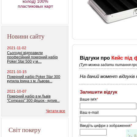
колод) 100%
пластиковых карт
Профессиональный
покерный набор
"Monte Carlo Millions"
Новини сайту
2021-11-02
Сьогодні відправили
Відгуки про
Кейс під 
професійний покерний набір
Poker Star 500 у м....
(Тут можна задати питання про
2021-10-15
На даний момент відгуків н
Покерний набір Poker Star 300
купила Ірина з м. Львова...
2021-10-07
Залишити відгук
Покерний набір в м Львів
Ваше ім'я
*
"Compass" 300 фішок - купив...
Читати все
Ваш e-mail
Введіть цифри з зображення
*
Світ покеру