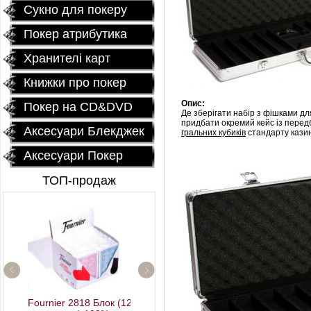
Сукно для покеру
Покер атрибутика
Хранителі карт
Книжки про покер
Опис:
Покер на CD&DVD
Де зберігати набір з фішками д
придбати окремий кейс із перед
Аксесуари Блекджек
гральних кубиків
стандарту казин
Аксесуари Покер
ТОП-продаж
Fournier 2818 Блок (12