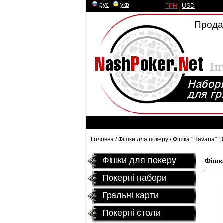
рус
|
укр
ГРН
|
USD
Продаж
Головна
/
Фішки для покеру
/ Фішка "Havana" 1
Фішки для покеру
Фішка
Покерні набори
Гральні карти
Покернi столи