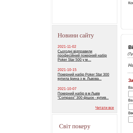
колод) 100%
Ко
пластиковых кар
Новини сайту
В
2021-11-02
Сьогодні відправили
(Т
професійний покерний набір
Poker Star 500 у м....
На
2021-10-15
Покерний набір Poker Star 300
купила Ірина з м. Львова...
З
Ва
2021-10-07
Покерний набір в м Львів
"Compass" 300 фішок - купив...
Ва
Читати все
Вв
Світ покеру