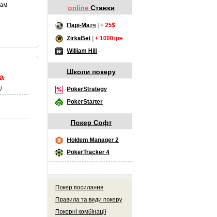
рам
online
Ставки
Парі-Матч
|
+ 25$
ZirkaBet
|
+ 1000грн
William Hill
Школи покеру
а
)
PokerStrategy
PokerStarter
Покер Софт
Holdem Manager 2
PokerTracker 4
Покер посилання
Правила та види покеру
Покерні комбінації