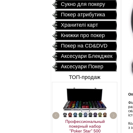
Сукно для покеру
Покер атрибутика
Хранителі карт
Книжки про покер
Покер на CD&DVD
Аксесуари Блекджек
Аксесуари Покер
ТОП-продаж
Оп
Фі
ра
ск
іст
Профессиональный
Ко
покерный набор
з 
Fournier 2818 Блок
"Poker Star" 500