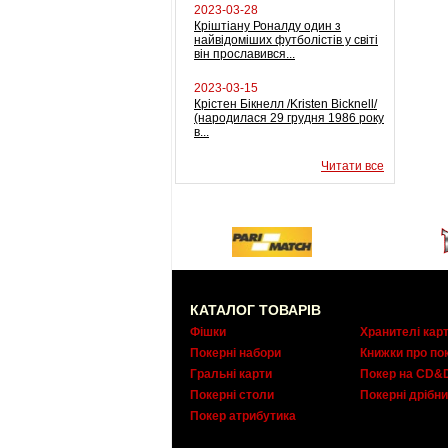
2023-03-28
Кріштіану Роналду один з
найвідоміших футболістів у світі
він прославився...
2023-03-15
Крістен Бікнелл /Kristen Bicknell/
(народилася 29 грудня 1986 року
в...
Читати все
КАТАЛОГ ТОВАРІВ
Фішки
Хранителі кар
Покерні набори
Книжки про по
Гральні карти
Покер на CD&
Покерні столи
Покерні дрібни
Покер атрибутика