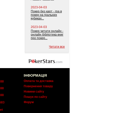
2023-04-03
Покер без карт - гра в
покер на гральних
кубиках...
2023-04-03
Покер читати онлайн -
онлайн бібліотека книг
про покер...
Читати все
ІНФОРМАЦІЯ
Оплата та доставка
288
Повернення товару
288
Новини сайту
288
Пошук по сайту
Форум
683
et