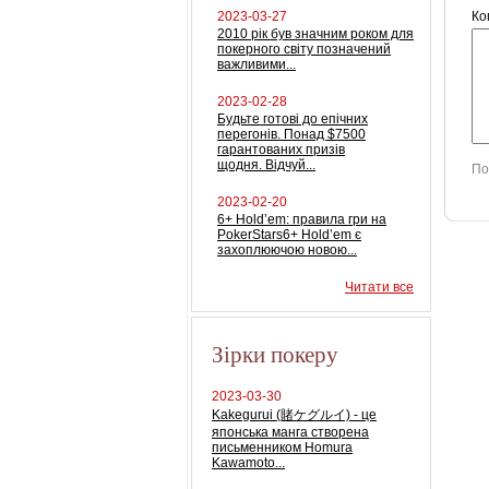
2023-03-27
Ко
2010 рік був значним роком для
покерного світу позначений
важливими...
2023-02-28
Будьте готові до епічних
перегонів. Понад $7500
гарантованих призів
щодня. Відчуй...
По
2023-02-20
6+ Hold’em: правила гри на
PokerStars6+ Hold’em є
захоплюючою новою...
Читати все
Зірки покеру
2023-03-30
Kakegurui (賭ケグルイ) - це
японська манга створена
письменником Homura
Kawamoto...