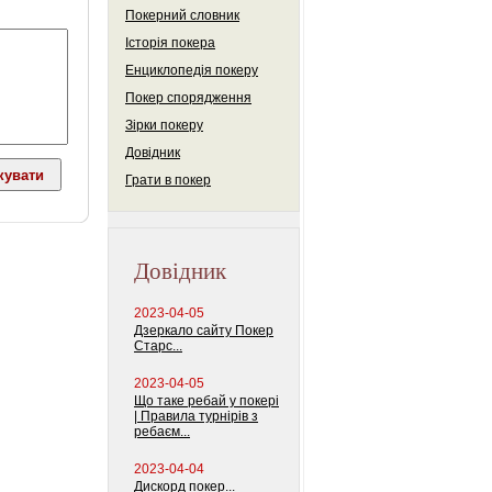
Покерний словник
Історія покера
Енциклопедія покеру
Покер спорядження
Зірки покеру
Довідник
Грати в покер
Довідник
2023-04-05
Дзеркало сайту Покер
Старс...
2023-04-05
Що таке ребай у покері
| Правила турнірів з
ребаєм...
2023-04-04
Дискорд покер...