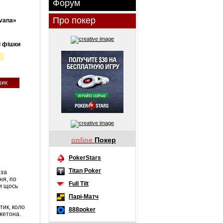
Форум
Про покер
vana»
і фішки
online
Покер
PokerStars
Titan Poker
 за
ня, по
Full Tilt
ти щось
Парі-Матч
тик, коло
888poker
 жетона.