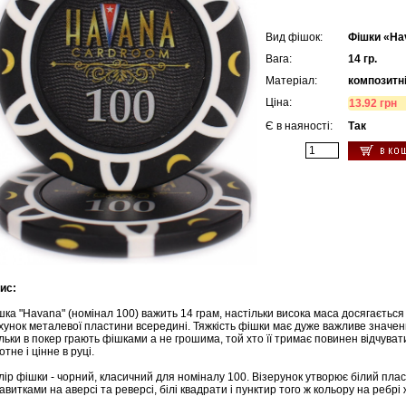
Вид фішок:
Фішки «Ha
Вага:
14 гр.
Матеріал:
композитн
Ціна:
13.92 грн
Є в наяності:
Так
ис:
шка "Havana" (номінал 100) важить 14 грам, настільки висока маса досягається
хунок металевої пластини всередині. Тяжкість фішки має дуже важливе значен
ільки в покер грають фішками а не грошима, той хто її тримає повинен відчува
отне і цінне в руці.
лір фішки - чорний, класичний для номіналу 100. Візерунок утворює білий плас
завитками на аверсі та реверсі, білі квадрати і пунктир того ж кольору на ребрі
 (12