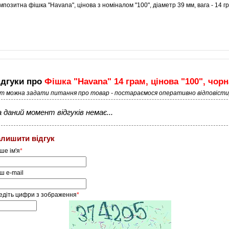
мпозитна фішка "Havana", цінова з номіналом "100", діаметр 39 мм, вага - 14 г
т
ідгуки про
Фішка "Havana" 14 грам, цінова "100", чорн
ут можна задати питання про товар - постараємося оперативно відповісти
 даний момент відгуків немає...
алишити відгук
ше ім'я
*
ш e-mail
едіть цифри з зображення
*