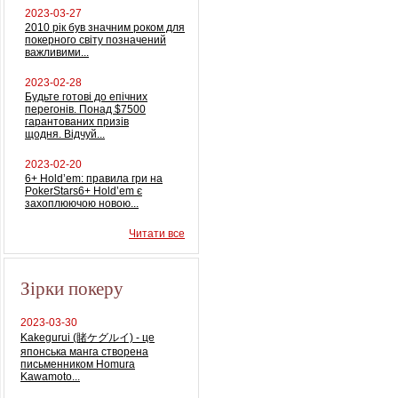
2023-03-27
2010 рік був значним роком для
покерного світу позначений
важливими...
2023-02-28
Будьте готові до епічних
перегонів. Понад $7500
гарантованих призів
щодня. Відчуй...
2023-02-20
6+ Hold’em: правила гри на
PokerStars6+ Hold’em є
захоплюючою новою...
Читати все
Зірки покеру
2023-03-30
Kakegurui (賭ケグルイ) - це
японська манга створена
письменником Homura
Kawamoto...