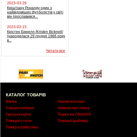
2023-03-28
Кріштіану Роналду один з
найвідоміших футболістів у світі
він прославився...
2023-03-15
Крістен Бікнелл /Kristen Bicknell/
(народилася 29 грудня 1986 року
в...
Читати все
КАТАЛОГ ТОВАРІВ
Фішки
Хранителі карт
Покерні набори
Книжки про покер
Гральні карти
Покер на CD&DVD
Покерні столи
Покерні дрібниці
Покер атрибутика