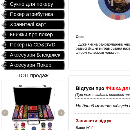
Сукно для покеру
Покер атрибутика
Хранителі карт
Книжки про покер
Опис:
Покер на CD&DVD
Дуже якісна однодоларова кера
радіусі фішки вигравірувана наз
широкі кольорові маркери.
Аксесуари Блекджек
Аксесуари Покер
ТОП-продаж
Відгуки про
Фішка для
(Тут можна задати питання про
На даний момент відгуків н
Залишити відгук
Керамические фишки
«EPT PokerStars»
Ваше ім'я
*