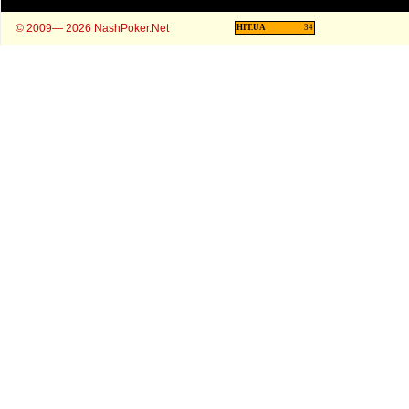
© 2009— 2026 NashPoker.Net
HIT.UA
34