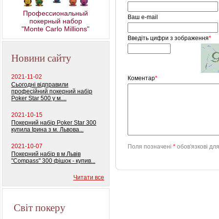
Профессиональный
Ваш e-mail
покерный набор
"Monte Carlo Millions"
Введіть цифри з зображення
*
Новини сайту
2021-11-02
Коментар
*
Сьогодні відправили
професійний покерний набір
Poker Star 500 у м....
2021-10-15
Покерний набір Poker Star 300
купила Ірина з м. Львова...
2021-10-07
Поля позначені
*
обов'язкові дл
Покерний набір в м Львів
"Compass" 300 фішок - купив...
Читати все
Світ покеру