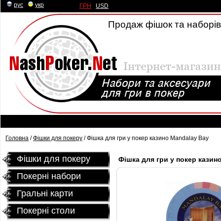
рус
|
укр
ГРН
|
USD
Продаж фішок та наборів 
Головна
/
Фішки для покеру
/ Фішка для гри у покер казино Mandalay Bay
Фішки для покеру
Фішка для гри у покер казин
Покерні набори
Гральні карти
Покернi столи