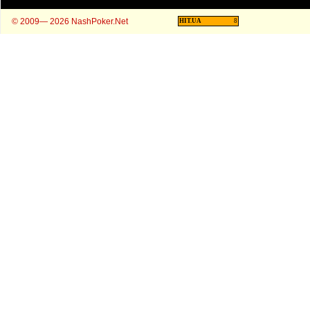
© 2009— 2026 NashPoker.Net
HIT.UA
8