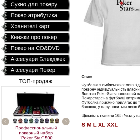
Сукно для покеру
Покер атрибутика
Хранителі карт
Книжки про покер
Покер на CD&DVD
Аксесуари Блекджек
Аксесуари Покер
Опис:
ТОП-продаж
Футболка з емблемою самого відо
покерну індивідуальність власн
Логотип PokerStars нанесений 
Покерстарс на футболці витримає
Футболка приємно прилягає до т
бавовна, у жару носиться легко
Щільність тканини 165 г/кв.м, у 
S M L XL XXL
Профессиональный
покерный набор
"Poker Star" 500