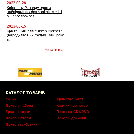
2023-03-28
Кріштіану Роналду один з
найвідоміших футболістів у світі
він прославився...
2023-03-15
Крістен Бікнелл /Kristen Bicknell/
(народилася 29 грудня 1986 року
в...
Читати все
КАТАЛОГ ТОВАРІВ
Фішки
Хранителі карт
Покерні набори
Книжки про покер
Гральні карти
Покер на CD&DVD
Покерні столи
Покерні дрібниці
Покер атрибутика