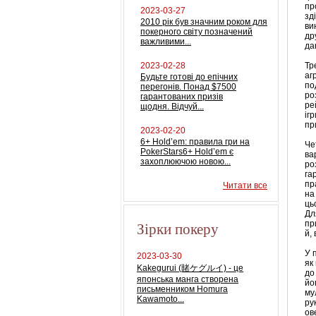
пр
2023-03-27
зд
2010 рік був значним роком для
ви
покерного світу позначений
др
важливими...
да
2023-02-28
Тр
аг
Будьте готові до епічних
по
перегонів. Понад $7500
ро
гарантованих призів
ре
щодня. Відчуй...
іг
пр
2023-02-20
6+ Hold’em: правила гри на
Че
PokerStars6+ Hold’em є
ва
захоплюючою новою...
ро
га
пр
Читати все
на
ць
Дл
Зірки покеру
пр
й,
У 
2023-03-30
як
Kakegurui (賭ケグルイ) - це
до
японська манга створена
йо
письменником Homura
му
Kawamoto...
ру
ов