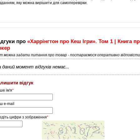
вданням, яку можна вирішити для самоперевірки.
ідгуки про
«Харрінгтон про Кеш Ігри». Том 1 | Книга п
окер
ут можна задати питання про товар - постараємося оперативно відповісти
 даний момент відгуків немає...
алишити відгук
ше ім'я
*
ш e-mail
едіть цифри з зображення
*