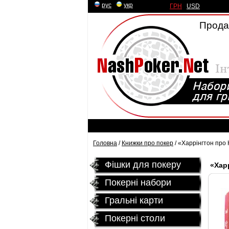
рус
|
укр
ГРН
|
USD
Продаж
Головна
/
Книжки про покер
/ «Харрінгтон про 
Фішки для покеру
«Харр
Покерні набори
Гральні карти
Покернi столи