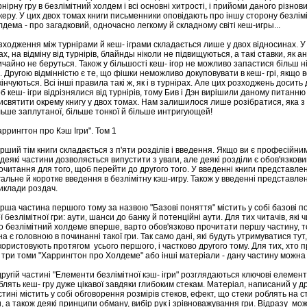
рнірну гру в безлімітний холдем і всі основні хитрості, і прийоми даного різнов
керу. У цих двох томах книги письменники оповідають про іншу сторону безлім
лдема - про загадковий, одночасно легкому й складному світі кеш-игры...
зходження між турнірами й кеш- іграми складається лише у двох відносинах. У
рах, на відміну від турнірів, блайнды ніколи не підвищуються, а такі ставки, як ан
ичайно не беруться. Також у більшості кеш- ігор не можливо запастися більш н
. Другою відмінністю є те, що фішки неможливо докуповувати в кеш- грі, якщо 
кінчуються. Всі інші правила такі ж, як і в турнірах. Але цих розходжень досить 
б кеш- ігри відрізнялися від турнірів, тому Бив і Дэн вирішили даному питанню
исвятити окрему книгу у двох томах. Нам залишилося лише розібратися, яка з 
льше заплутаної, більше тонкої й більше интригующей!
аррингтон про Кэш Ігри". Том 1
рший тім книги складається з п'яти розділів і введення. Якщо ви є професійни
 деякі частини дозволяється випустити з уваги, але деякі розділи є обов'язков
очитання для того, щоб перейти до другого того. У введенні книги представле
гальне й коротке введення в безлімітну кэш-игру. Також у введенні представлен
иклади роздач.
рша частина першого тому за назвою "Базові поняття" містить у собі базові п
еї безлімітної гри: аути, шанси до банку й потенційні аути. Для тих читачів, які 
о безлімітний холдеме вперше, варто обов'язково прочитати першу частину, 
на є головною в починанні такої гри. Так само дані, які будуть утримуватися тут
користовують протягом усього першого, і частково другого тому. Для тих, хто 
і три томи "Харрингтон про Холдеме" або інші матеріали - дану частину можна
другій частині "Елементи безлімітної кэш- ігри" розглядаються ключові елементи
блять кеш- гру дуже цікавої завдяки глибоким стекам. Матеріал, написаний у др
стині містить у собі обговорення розмірів стеков, ефект, що стеки роблять на с
и, а також деякі принципи обману, вибір рук і зрівноважування гри. Відразу мо