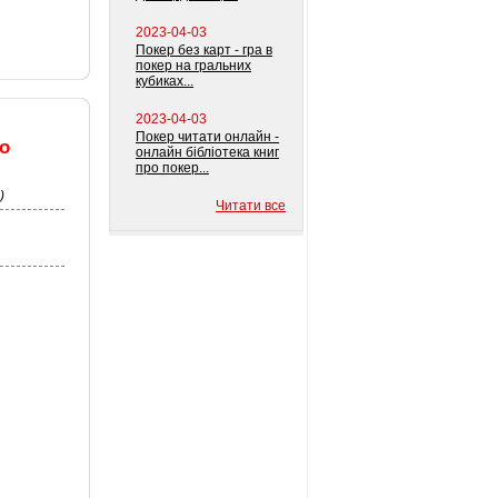
2023-04-03
Покер без карт - гра в
покер на гральних
кубиках...
2023-04-03
Покер читати онлайн -
ро
онлайн бібліотека книг
про покер...
)
Читати все