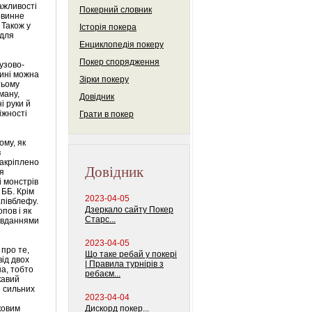
ажливості
Покерний словник
овинне
 Також у
Історія покера
 для
Енциклопедія покеру
Покер спорядження
узово-
тині можна
Зірки покеру
тьому
ману,
Довідник
і руки й
іжності
Грати в покер
ому, як
в
закріплено
Довідник
я
і монстрів
 ББ. Крім
2023-04-05
апівблефу.
Дзеркало сайту Покер
пов і як
Старс...
завданнями
2023-04-05
 про те,
Що таке ребай у покері
ід двох
| Правила турнірів з
на, тобто
ребаєм...
кавий
е сильних
2023-04-04
ковим
Дискорд покер...