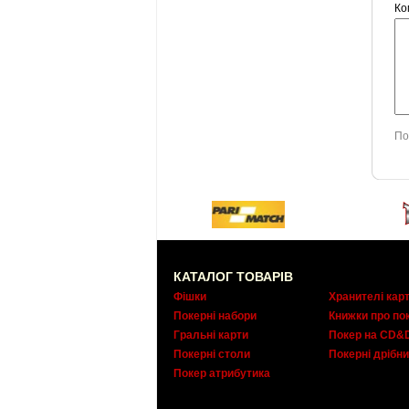
Ко
По
КАТАЛОГ ТОВАРІВ
Фішки
Хранителі кар
Покерні набори
Книжки про по
Гральні карти
Покер на CD&
Покерні столи
Покерні дрібни
Покер атрибутика