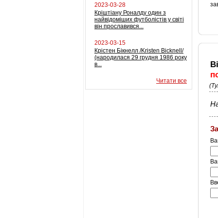
за
2023-03-28
Кріштіану Роналду один з
найвідоміших футболістів у світі
він прославився...
2023-03-15
Крістен Бікнелл /Kristen Bicknell/
(народилася 29 грудня 1986 року
В
в...
п
Читати все
(Т
На
З
Ва
Ва
Вв