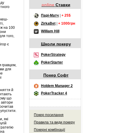
иду
online
Ставки
ітного
Парі-Матч
|
+ 25$
 кеш-
ZirkaBet
|
+ 1000грн
ті,
іж на 100
William Hill
вони
для того,
Школи покеру
ігор є
PokerStrategy
PokerStarter
м гравцем,
ими для
не
Покер Софт
і
Holdem Manager 2
оняття й
PokerTracker 4
читають
тому що
, автори
прочитав
 упустити.
Покер посилання
, які
Правила та види покеру
угій
тратегію
Покерні комбінації
жна