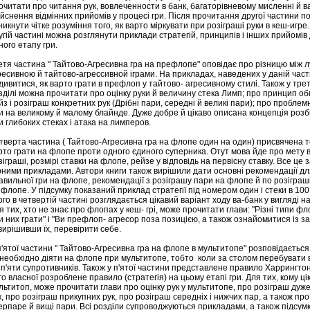
очитати про читання рук, вовлеченности в банк, багаторівневому мисленні й в
ійснення відмінних прийомів у процесі гри. Після прочитання другої частини п
никнути чітке розуміння того, як варто міркувати при розіграші руки в кеш-игре.
угій частині можна розглянути приклади стратегій, принципів і інших прийомів
ного етапу гри.
етя частина " Тайтово-Агресивна гра на префлопе" оповідає про різницю між л
ресивною й тайтово-агрессивной іграми. На прикладах, наведених у даній час
дивитися, як варто грати в префлоп у тайтово- агресивному стилі. Також у тре
зділі можна прочитати про оцінку руки й величину стека Лимп; про принцип об
йз і розіграш конкретних рук (Дрібні пари, середні й великі пари); про проблемн
ри на великому й малому блайнде. Дуже добре й цікаво описана концепція розб
и глибоких стеках і атака на лимперов.
тверта частина ( Тайтово-Агресивна гра на флопе один на один) присвячена т
рто грати на флопе проти одного єдиного суперника. Отут мова йде про мету 
зіграші, розмірі ставки на флопе, рейзе у відповідь на первісну ставку. Все це 
рними прикладами. Автори книги також вирішили дати основні рекомендації дл
авильної гри на флопе, рекомендації з розіграшу пари на флопе й по розіграш
 флопе. У підсумку показаний приклад стратегії під номером один і стеки в 100
ого в четвертій частині розглядається цікавий варіант ходу ва-банк у вигляді н
я тих, хто не знає про флопах у кеш- грі, може прочитати глави: "Різні типи фло
и них грати" і "Ви префлоп- агресор поза позицією, а також ознайомитися із 
 вирішивши їх, перевірити себе.
п'ятої частини " Тайтово-Агресивна гра на флопе в мультитопе" розповідається
 необхідно діяти на флопе при мультитопе, тобто коли за столом перебувати в
 п'яти супротивників. Також у п'ятої частини представлене правило Харрингто
го власної розроблене правило (стратегія) на цьому етапі гри. Для тих, кому ці
льтитоп, може прочитати глави про оцінку рук у мультитопе, про розіграш дуж
к, про розіграш прикупних рук, про розіграш середніх і нижчих пар, а також про
ерпаре й вищі пари. Всі розділи супроводжуються прикладами, а також підсум