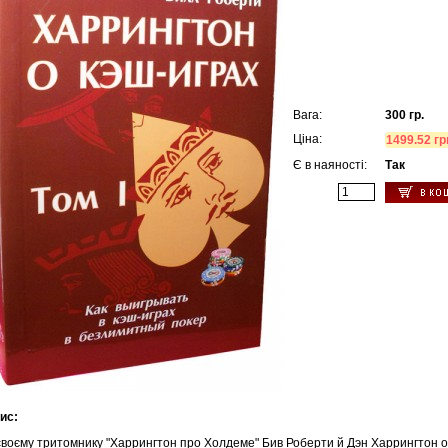
Вага:
300 гр.
Ціна:
1499.52 гр
Є в наяності:
Так
ис:
шки
»
своєму тритомнику "Харрингтон про Холдеме" Бив Роберти й Дэн Харрингтон 