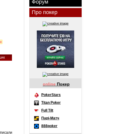
Форум
Про покер
н
online
Покер
PokerStars
Titan Poker
Full Tilt
Парі-Матч
888poker
описали