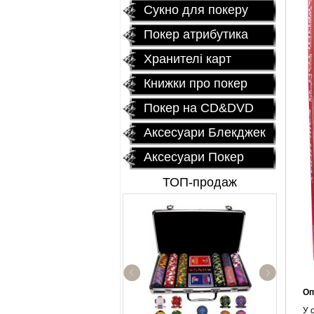
Сукно для покеру
Покер атрибутика
Хранителі карт
Книжки про покер
Покер на CD&DVD
Аксесуари Блекджек
Аксесуари Покер
ТОП-продаж
Оп
Керамические фи
«EPT PokerStars
У 