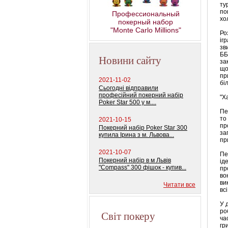
ту
по
Профессиональный
хо
покерный набор
"Monte Carlo Millions"
Ро
іг
зв
ББ
Новини сайту
за
що
пр
2021-11-02
бі
Сьогодні відправили
професійний покерний набір
"Х
Poker Star 500 у м....
Пе
то
2021-10-15
пр
Покерний набір Poker Star 300
за
купила Ірина з м. Львова...
пр
2021-10-07
Пе
Покерний набір в м Львів
ід
"Compass" 300 фішок - купив...
пр
во
ви
Читати все
вс
У 
ро
Світ покеру
ча
гр