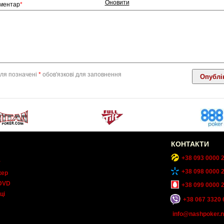
Оновити
ментар
*
ля позначені
*
обов'язкові для заповнення
КОНТАКТИ
+38 093 0000 
т
+38 098 0000 
кер
DVD
+38 099 0000 
ці
+38 067 3320 
info@nashpoker.n