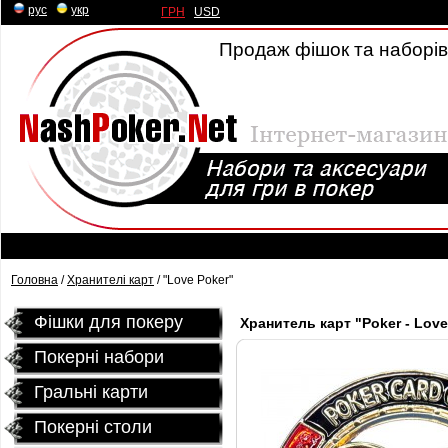
рус
|
укр
ГРН
|
USD
Продаж фішок та наборів 
Головна
/
Хранителі карт
/ "Love Poker"
Фішки для покеру
Хранитель карт "Poker - Lov
Покерні набори
Гральні карти
Покернi столи