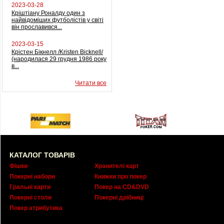
2023-03-28
Кріштіану Роналду один з
найвідоміших футболістів у світі
він прославився...
2023-03-15
Крістен Бікнелл /Kristen Bicknell/
(народилася 29 грудня 1986 року
в...
Читати все
КАТАЛОГ ТОВАРІВ
Фішки
Хранителі карт
Покерні набори
Книжки про покер
Гральні карти
Покер на CD&DVD
Покерні столи
Покерні дрібниці
Покер атрибутика