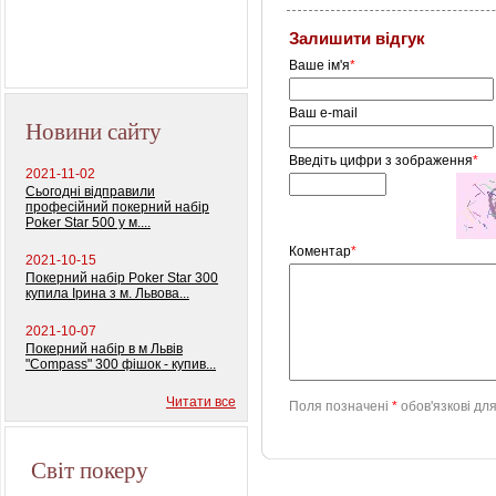
Залишити відгук
Ваше ім'я
*
Ваш e-mail
Новини сайту
Введіть цифри з зображення
*
2021-11-02
Сьогодні відправили
професійний покерний набір
Poker Star 500 у м....
Коментар
*
2021-10-15
Покерний набір Poker Star 300
купила Ірина з м. Львова...
2021-10-07
Покерний набір в м Львів
"Compass" 300 фішок - купив...
Читати все
Поля позначені
*
обов'язкові дл
Світ покеру