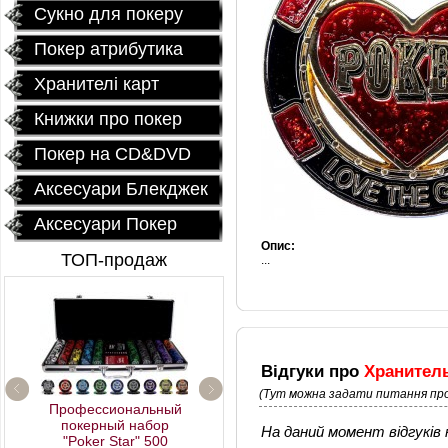
Сукно для покеру
Покер атрибутика
Хранителі карт
Книжки про покер
Покер на CD&DVD
Аксесуари Блекджек
Аксесуари Покер
Опис:
ТОП-продаж
...
Відгуки про
Хранитель
(Тут можна задати питання про
Профессиональный
покерный набор
Керамические фишки
На даний момент відгуків н
"Poker Star" 500
«EPT PokerStars»