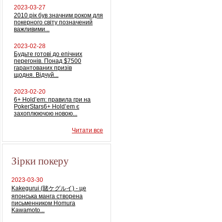
2023-03-27
2010 рік був значним роком для
покерного світу позначений
важливими...
2023-02-28
Будьте готові до епічних
перегонів. Понад $7500
гарантованих призів
щодня. Відчуй...
2023-02-20
6+ Hold’em: правила гри на
PokerStars6+ Hold’em є
захоплюючою новою...
Читати все
Зірки покеру
2023-03-30
Kakegurui (賭ケグルイ) - це
японська манга створена
письменником Homura
Kawamoto...