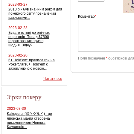
2023-03-27
2010 рік був значним роком для
покерного світу позначений
Коментар
*
важливими...
2023-02-28
Будьте готові до епічних
перегонів. Понад $7500
гарантованих призів
щодня. Відчуй...
2023-02-20
Поля позначені
*
обов'язкові дл
6+ Hold’em: правила гри на
PokerStars6+ Hold’em є
захоплюючою новою...
Читати все
Зірки покеру
2023-03-30
Kakegurui (賭ケグルイ) - це
японська манга створена
письменником Homura
Kawamoto...