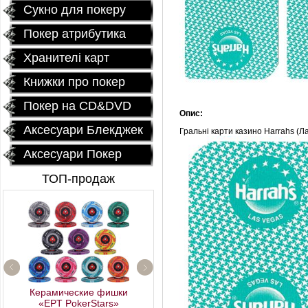
Сукно для покеру
Покер атрибутика
Хранителі карт
Книжки про покер
Покер на CD&DVD
Опис:
Аксесуари Блекджек
Гральні карти казино Harrahs (Л
Аксесуари Покер
ТОП-продаж
Профессиональный
Керамические фишки
покерный набор
«EPT PokerStars»
"Poker Star" 500