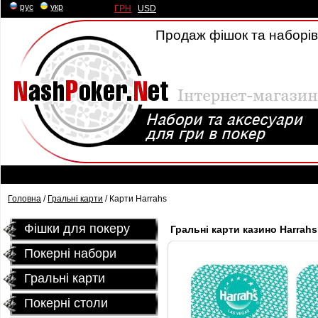
рус
|
укр
ГРН
|
USD
Продаж фішок та наборів 
Головна
/
Гральні карти
/ Карти Harrahs
Фішки для покеру
Гральні карти казино Harrahs
Покерні набори
Гральні карти
Покернi столи