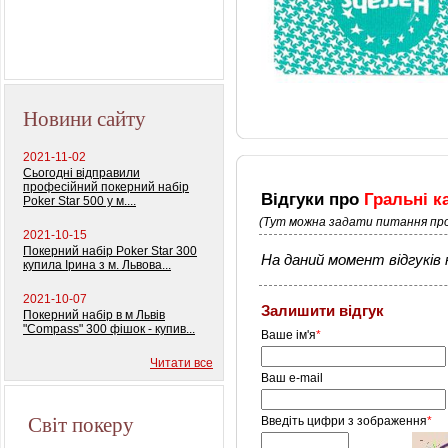
Новини сайту
2021-11-02
Сьогодні відправили
професійний покерний набір
Відгуки про
Гральні к
Poker Star 500 у м....
(Тут можна задати питання про
2021-10-15
Покерний набір Poker Star 300
На даний момент відгуків н
купила Ірина з м. Львова...
2021-10-07
Залишити відгук
Покерний набір в м Львів
"Compass" 300 фішок - купив...
Ваше ім'я
*
Читати все
Ваш e-mail
Світ покеру
Введіть цифри з зображення
*