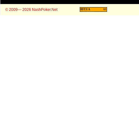
© 2009— 2026 NashPoker.Net
HIT.UA
60