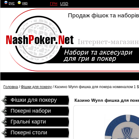
рус
|
укр
ГРН
|
USD
Продаж фішок та наборів 
Головна
/
Фішки для покеру
/ Казино Wynn фишка для покера номиналом 1 $
Фішки для покеру
Казино Wynn фишка для поке
Покерні набори
Гральні карти
Покернi столи