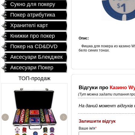
Сукно для покеру
Покер атрибутика
Хранителі карт
Книжки про покер
Опис:
Покер на CD&DVD
Фишка для покера из казино Wy
бело синих тонах.
Аксесуари Блекджек
Аксесуари Покер
ТОП-продаж
Відгуки про
Казино W
(Тут можна задати питання про
На даний момент відгуків н
Залишити відгук
Керамические фишки
Ваше ім'я
*
«EPT PokerStars»