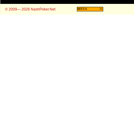
© 2009— 2026 NashPoker.Net
HIT.UA
31