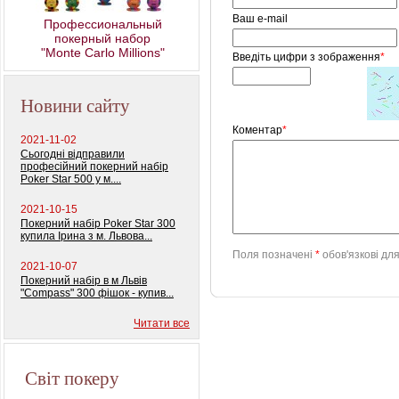
Ваш e-mail
Профессиональный
покерный набор
"Monte Carlo Millions"
Введіть цифри з зображення
*
Новини сайту
Коментар
*
2021-11-02
Сьогодні відправили
професійний покерний набір
Poker Star 500 у м....
2021-10-15
Покерний набір Poker Star 300
купила Ірина з м. Львова...
Поля позначені
*
обов'язкові дл
2021-10-07
Покерний набір в м Львів
"Compass" 300 фішок - купив...
Читати все
Світ покеру