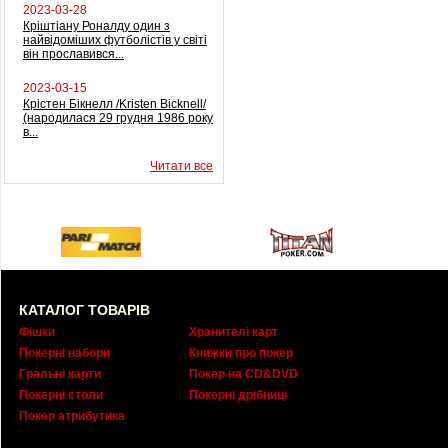
2023-03-28
Кріштіану Роналду один з
найвідоміших футболістів у світі
він прославився...
2023-03-15
Крістен Бікнелл /Kristen Bicknell/
(народилася 29 грудня 1986 року
в...
Читати все
КАТАЛОГ ТОВАРІВ
Фішки
Хранителі карт
Покерні набори
Книжки про покер
Гральні карти
Покер на CD&DVD
Покерні столи
Покерні дрібниці
Покер атрибутика