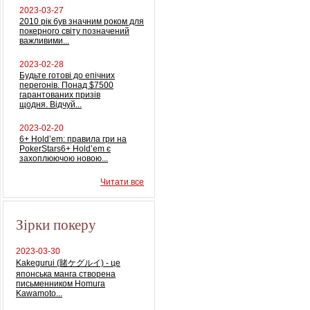
2023-03-27
2010 рік був значним роком для
покерного світу позначений
важливими...
2023-02-28
Будьте готові до епічних
перегонів. Понад $7500
гарантованих призів
щодня. Відчуй...
2023-02-20
6+ Hold’em: правила гри на
PokerStars6+ Hold’em є
захоплюючою новою...
Читати все
Зірки покеру
2023-03-30
Kakegurui (賭ケグルイ) - це
японська манга створена
письменником Homura
Kawamoto...