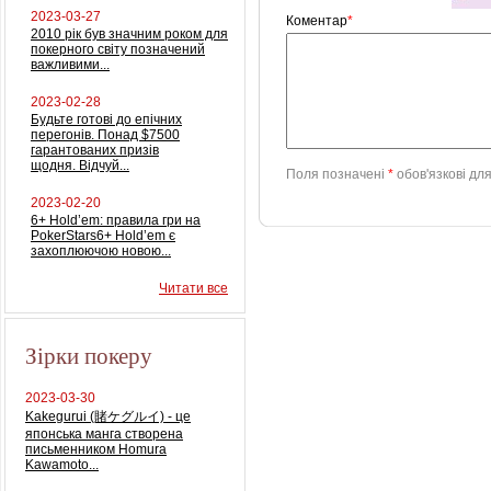
2023-03-27
Коментар
*
2010 рік був значним роком для
покерного світу позначений
важливими...
2023-02-28
Будьте готові до епічних
перегонів. Понад $7500
гарантованих призів
щодня. Відчуй...
Поля позначені
*
обов'язкові дл
2023-02-20
6+ Hold’em: правила гри на
PokerStars6+ Hold’em є
захоплюючою новою...
Читати все
Зірки покеру
2023-03-30
Kakegurui (賭ケグルイ) - це
японська манга створена
письменником Homura
Kawamoto...