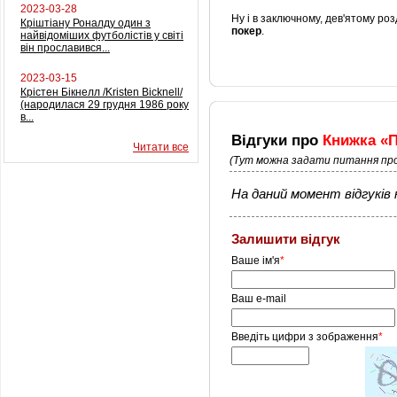
2023-03-28
Ну і в заключному, дев'ятому роз
Кріштіану Роналду один з
покер
.
найвідоміших футболістів у світі
він прославився...
2023-03-15
Крістен Бікнелл /Kristen Bicknell/
(народилася 29 грудня 1986 року
в...
Відгуки про
Книжка «П
Читати все
(Тут можна задати питання про
На даний момент відгуків н
Залишити відгук
Ваше ім'я
*
Ваш e-mail
Введіть цифри з зображення
*