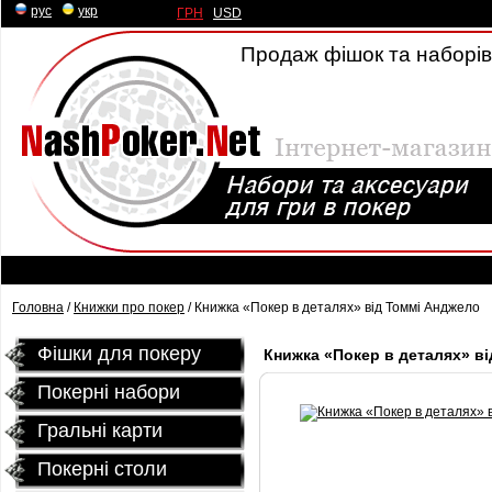
рус
|
укр
ГРН
|
USD
Продаж фішок та наборів 
Головна
/
Книжки про покер
/ Книжка «Покер в деталях» від Томмі Анджело
Фішки для покеру
Книжка «Покер в деталях» в
Покерні набори
Гральні карти
Покернi столи