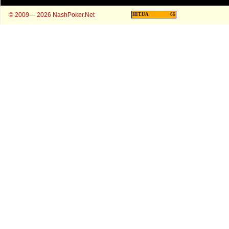
© 2009— 2026 NashPoker.Net
HIT.UA
66