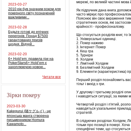
мережі, по великій частині мова
2023-03-27
2010 рік був значним роком для
Як підручник дана книга допомо
покерного світу позначений
часто міркує про професіоналізм
важливими...
Пояснює він своє вираження тим,
стратегічних основ, які застосовн
крайності - професіоналізму.
2023-02-28
Будьте готові до епічних
Що стосується розділів книг, то ї
перегонів. Понад $7500
1.
Універсальні одиниці.
гарантованих призів
2.
Покер наживо
щодня. Відчуй...
3.
Інтернет Покер
4.
Кеш гра
2023-02-20
5.
Турніри
6+ Hold’em: правила гри на
6.
Холдем
PokerStars6+ Hold’em є
7.
Лімітний Холдем
захоплюючою новою...
8.
Безлімітний Холдем
9.
Елементи (характеристика) іг
Читати все
Перший розділ познайомить вас 
тільт і вихід з гри.
У другому і третьому розділі оп
Зірки покеру
і наводяться ситуації, за якими м
Четвертий розділ і п'ятий, розпов
2023-03-30
наводяться узагальнені приклад
Kakegurui (賭ケグルイ) - це
стратегій.
японська манга створена
письменником Homura
В слідуючих розділах Холдем, Л
Kawamoto...
тільки про позиції в покері.
Хоча 
специфічні теми, що стосуються 