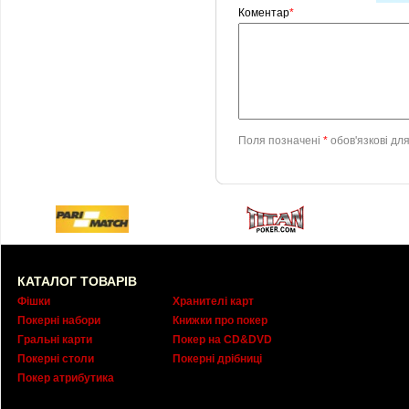
Коментар
*
Поля позначені
*
обов'язкові дл
КАТАЛОГ ТОВАРІВ
Фішки
Хранителі карт
Покерні набори
Книжки про покер
Гральні карти
Покер на CD&DVD
Покерні столи
Покерні дрібниці
Покер атрибутика