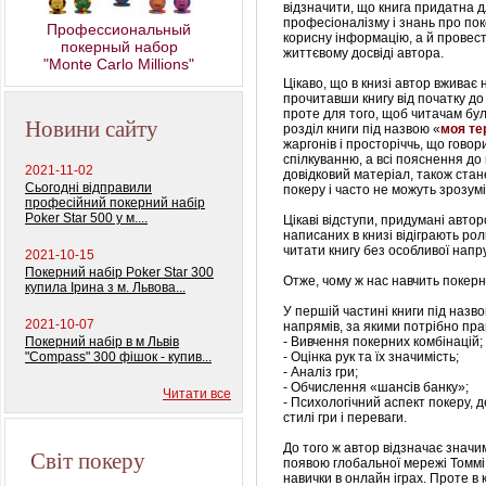
колод) 100%
відзначити, що книга придатна д
пластиковых карт
професіоналізму і знань про по
Профессиональный
корисну інформацію, а й провести
покерный набор
життєвому досвіді автора.
"Monte Carlo Millions"
Цікаво, що в книзі автор вживає н
прочитавши книгу від початку до
проте для того, щоб читачам бу
Новини сайту
розділ
книги під назвою «
моя те
жаргонів і просторіччь, що говор
спілкуванню, а всі пояснення до 
2021-11-02
довідковий матеріал, також стане 
Сьогодні відправили
покеру і часто не можуть зрозумі
професійний покерний набір
Poker Star 500 у м....
Цікаві відступи, придумані авто
написаних в книзі відіграють рол
читати книгу без особливої напр
2021-10-15
Покерний набір Poker Star 300
Отже, чому ж нас навчить покерн
купила Ірина з м. Львова...
У першій частині книги під назв
2021-10-07
напрямів, за якими потрібно пр
Покерний набір в м Львів
- Вивчення покерних комбінацій;
"Compass" 300 фішок - купив...
- Оцінка рук та їх значимість;
- Аналіз гри;
- Обчислення «шансів банку»;
Читати все
- Психологічний аспект покеру, д
стилі гри і переваги.
До того ж автор відзначає значи
Світ покеру
появою глобальної мережі Томмі
навички в онлайн іграх.
Проте в 