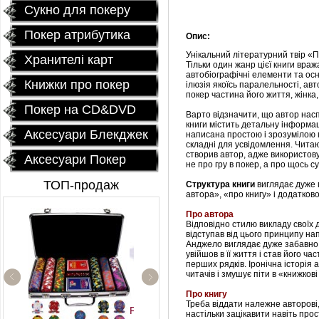
Сукно для покеру
Покер атрибутика
Опис:
Унікальний літературний твір «
Хранителі карт
Тільки один жанр цієї книги враж
автобіографічні елементи та осн
Книжки про покер
ілюзія якоїсь паралельності, авт
покер частина його життя, жінка, 
Покер на CD&DVD
Варто відзначити, що автор насп
книги містить детальну інформа
Аксесуари Блекджек
написана простою і зрозумілою м
складні для усвідомлення.
Читаю
створив автор, адже використов
Аксесуари Покер
не про гру в покер, а про щось с
ТОП-продаж
Структура книги
виглядає дуже 
автора», «про книгу» і додатков
Про автора
Відповідно стилю викладу своїх
відступав від цього принципу н
Анджело виглядає дуже забавно
увійшов в її життя і став його ча
перших рядків.
Іронічна історія 
читачів і змушує піти в «книжков
Про книгу
Треба віддати належне авторові,
Fournier 2818 Блок (12
настільки зацікавити навіть про