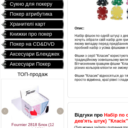
Сукно для покеру
Покер атрибутика
Хранителі карт
Опис:
Книжки про покер
Набір фішок по одній штуці з де
хочуть зібрати свій набір для гр
Покер на CD&DVD
якому випадку перед придбанням
пробний набір з усіма фішками по
Аксесуари Блекджек
Фішки з серії "Класик" користуют
традиційному зовнішньому вигляду
Аксесуари Покер
Вітчизняним гравцям фішки "Кла
різних кольорів клієнти не змож
ТОП-продаж
Фішки "Класик" відносяться до тя
просто відмінна, краї рівні і глад
Відгуки про
Набір по 
дев'ять штук) "Класік"
Fournier 2818 Блок (12
(Тут можна задати питання про