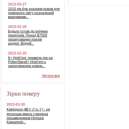
2023-03-27
2010 рік був значним роком для
покерного світу позначений
важливими...
2023-02-28
Будьте готові до епічних
перегонів. Понад $7500
гарантованих призів
щодня. Відчуй...
2023-02-20
6+ Hold’em: правила гри на
PokerStars6+ Hold’em є
захоплюючою новою...
Читати все
Зірки покеру
2023-03-30
Kakegurui (賭ケグルイ) - це
японська манга створена
письменником Homura
Kawamoto...