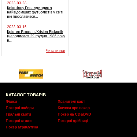
2023-03-28
Кріштіану Роналду один з
найвідоміших футболістів у світі
він прославився...
2023-03-15
Крістен Бікнелл /Kristen Bicknell/
(народилася 29 грудня 1986 року
в...
Читати все
КАТАЛОГ ТОВАРІВ
Фішки
Хранителі карт
Покерні набори
Книжки про покер
Гральні карти
Покер на CD&DVD
Покерні столи
Покерні дрібниці
Покер атрибутика