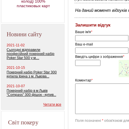
колод) 100%
пластиковых карт
Профессиональный
На даний момент відгуків н
покерный набор
"Monte Carlo Millions"
Залишити відгук
Новини сайту
Ваше ім'я
*
Ваш e-mail
2021-11-02
Сьогодні відправили
професійний покерний набір
Введіть цифри з зображення
*
Poker Star 500 у м....
2021-10-15
Покерний набір Poker Star 300
купила Ірина з м. Львова...
Коментар
*
2021-10-07
Покерний набір в м Львів
"Compass" 300 фішок - купив...
Читати все
Світ покеру
Поля позначені
*
обов'язкові дл