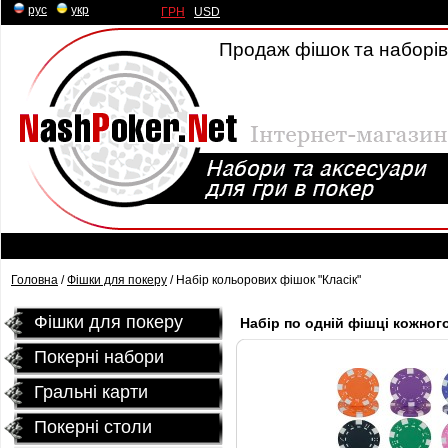
рус
|
укр
ГРН
|
USD
Продаж фішок та наборів 
Головна
/
Фішки для покеру
/ Набір кольорових фішок "Класік"
Фішки для покеру
Набір по одній фішці кожного
Покерні набори
Гральні карти
Покернi столи