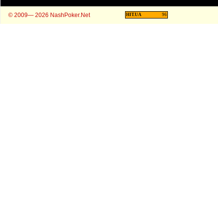
© 2009— 2026 NashPoker.Net
HIT.UA
96