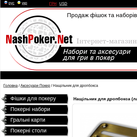
рус
|
укр
ГРН
|
USD
Продаж фішок та наборів 
Головна
/
Аксесуари Покер
/ Нащільник для дропбокса
Фішки для покеру
Нащільник для дропбокса (лату
Покерні набори
Гральні карти
Покернi столи