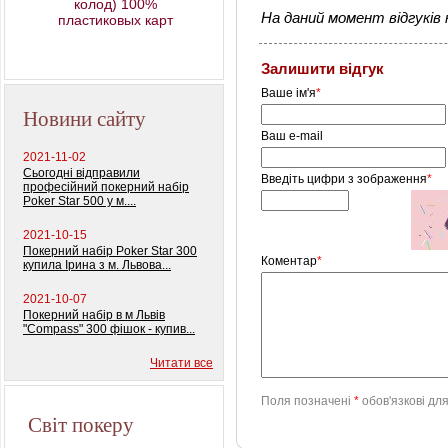
колод) 100%
На даний момент відгуків н
пластиковых карт
Профессиональный
покерный набор
"Monte Carlo Millions"
Залишити відгук
Ваше ім'я
*
Новини сайту
Ваш e-mail
2021-11-02
Сьогодні відправили
Введіть цифри з зображення
*
професійний покерний набір
Poker Star 500 у м....
2021-10-15
Покерний набір Poker Star 300
Коментар
*
купила Ірина з м. Львова...
2021-10-07
Покерний набір в м Львів
"Compass" 300 фішок - купив...
Читати все
Поля позначені
*
обов'язкові дл
Світ покеру