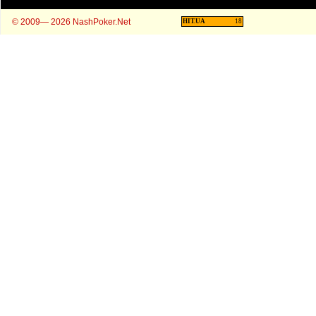
© 2009— 2026 NashPoker.Net
HIT.UA
18