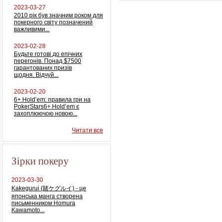
2023-03-27
2010 рік був значним роком для
покерного світу позначений
важливими...
2023-02-28
Будьте готові до епічних
перегонів. Понад $7500
гарантованих призів
щодня. Відчуй...
2023-02-20
6+ Hold’em: правила гри на
PokerStars6+ Hold’em є
захоплюючою новою...
Читати все
Зірки покеру
2023-03-30
Kakegurui (賭ケグルイ) - це
японська манга створена
письменником Homura
Kawamoto...