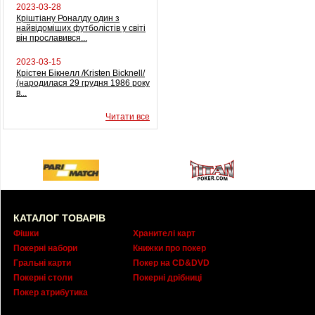
2023-03-28
Кріштіану Роналду один з
найвідоміших футболістів у світі
він прославився...
2023-03-15
Крістен Бікнелл /Kristen Bicknell/
(народилася 29 грудня 1986 року
в...
Читати все
КАТАЛОГ ТОВАРІВ
Фішки
Хранителі карт
Покерні набори
Книжки про покер
Гральні карти
Покер на CD&DVD
Покерні столи
Покерні дрібниці
Покер атрибутика