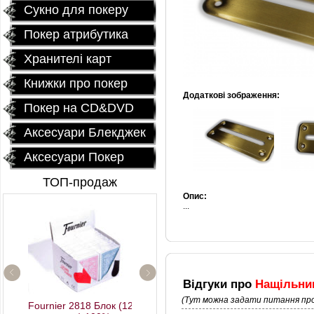
Сукно для покеру
Покер атрибутика
Хранителі карт
Книжки про покер
Додаткові зображення:
Покер на CD&DVD
Аксесуари Блекджек
Аксесуари Покер
ТОП-продаж
Опис:
...
Відгуки про
Нащільник
(Тут можна задати питання про
Fournier 2818 Блок (12