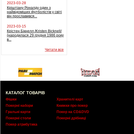
2023-03-28
Кріштіану Роналду один з
найвідоміших футболістів у світі
він прославився...
2023-03-15
Крістен Бікнелл /Kristen Bicknell/
(народилася 29 грудня 1986 року
в...
Читати все
КАТАЛОГ ТОВАРІВ
Фішки
Хранителі карт
Покерні набори
Книжки про покер
Гральні карти
Покер на CD&DVD
Покерні столи
Покерні дрібниці
Покер атрибутика