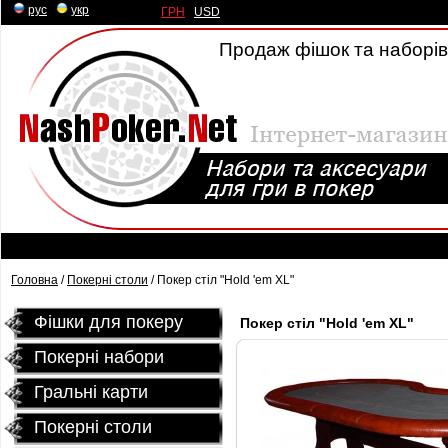
рус
|
укр
ГРН
|
USD
Продаж фішок та наборів 
Головна
/
Покернi столи
/ Покер стіл "Hold 'em XL"
Фішки для покеру
Покер стіл "Hold 'em XL"
Покерні набори
Гральні карти
Покернi столи