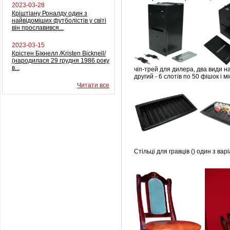
2023-03-28
Кріштіану Роналду один з
найвідоміших футболістів у світі
він прославився...
2023-03-15
Крістен Бікнелл /Kristen Bicknell/
(народилася 29 грудня 1986 року
в...
чіп-трей для дилера, два види н
другий - 6 слотів по 50 фішок і м
Читати все
Стільці для гравців () один з варі