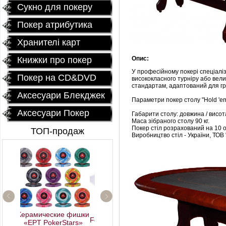
Сукно для покеру
Покер атрибутика
Хранителі карт
Книжки про покер
Опис:
У професійному покері спеціаліз
Покер на CD&DVD
висококласного турніру або вели
стандартам, адаптований для гр
Аксесуари Блекджек
Параметри покер столу "Hold 'e
Аксесуари Покер
Габарити столу: довжина / висот
Маса зібраного столу 90 кг.
Покер стіл розрахований на 10 о
ТОП-продаж
Виробництво стіл - України, ТОВ 
рамические фишки
Fournier 2818 Блок (12
«EPT PokerStars»