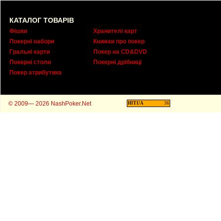
КАТАЛОГ ТОВАРІВ
Фішки
Хранителі карт
Покерні набори
Книжки про покер
Гральні карти
Покер на CD&DVD
Покерні столи
Покерні дрібниці
Покер атрибутика
© 2009— 2026 NashPoker.Net
HIT.UA
36