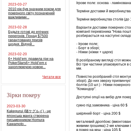
Ігрове поле: основа - ламінована
2023-03-27
2010 рік був значним роком для
Терміни доставки й виробництва 
покерного світу позначений
важливими...
Терміни виробництва столів (до 10
2023-02-28
Варіанти доставки покерних стол
компанії перевізника "Нова пошт
Будьте готові до епічних
розбирається на наступні складо
перегонів. Понад $7500
гарантованих призів
- Ігрове поле;
щодня. Відчуй...
- Борт в зборі;
- Ніжки (ніжки + царги)
2023-02-20
6+ Hold’em: правила гри на
В розібраному вигляді стіл можна
PokerStars6+ Hold’em є
Всі три частини упаковуються в 
захоплюючою новою...
мм.
Повністю розібраний стіл монтує
Читати все
зборі).
До них зверху пригвинчує
болтів (10 шт.) - Ніжки покерног
"Командор".
Зірки покеру
Доступні опції на вибір для покер
сукно під замовника - ціна 60 $
2023-03-30
Kakegurui (賭ケグルイ) - це
шкіряний борт - ціна 200 $
японська манга створена
письменником Homura
металевий дропбокс (вмонтований
Kawamoto...
живими грошима) 2-мя ключами і
в покер на кеш - ціна 105 $