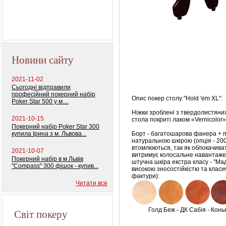
колод) 100%
пластиковых карт
Новини сайту
2021-11-02
Сьогодні відправили
професійний покерний набір
Опис покер столу "Hold 'em XL":
Poker Star 500 у м....
Ніжки зроблені з твердолистяних
2021-10-15
стола покриті лаком «Vernicolor» 
Покерний набір Poker Star 300
купила Ірина з м. Львова...
Борт - багатошарова фанера + 
натуральною шкірою (опція - 200 
втомлюються, так як облокачиват
2021-10-07
витримує колосальне навантаж
Покерний набір в м Львів
штучна шкіра екстра класу - "М
"Compass" 300 фішок - купив...
високою зносостійкістю та клас
фактури):
Читати все
Світ покеру
Голд Беж - ДК Сабія - Конь