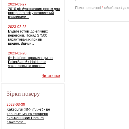
2023-03-27
Поля позначені
*
обов'язкові дл
2010 рік був значним роком для
покерного світу позначений
важливими...
2023-02-28
Будьте готові до епічних
перегонів. Понад $7500
гарантованих призів
щодня. Відчуй...
2023-02-20
6+ Hold’em: правила гри на
PokerStars6+ Hold’em є
захоплюючою новою...
Читати все
Зірки покеру
2023-03-30
Kakegurui (賭ケグルイ) - це
японська манга створена
письменником Homura
Kawamoto...