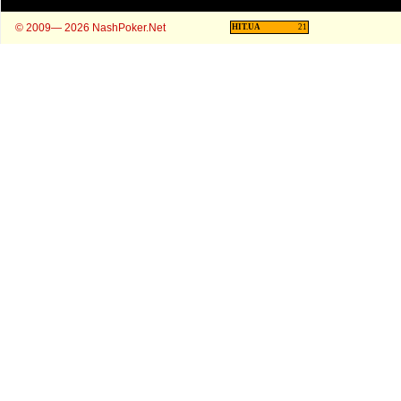
© 2009— 2026 NashPoker.Net
HIT.UA
21