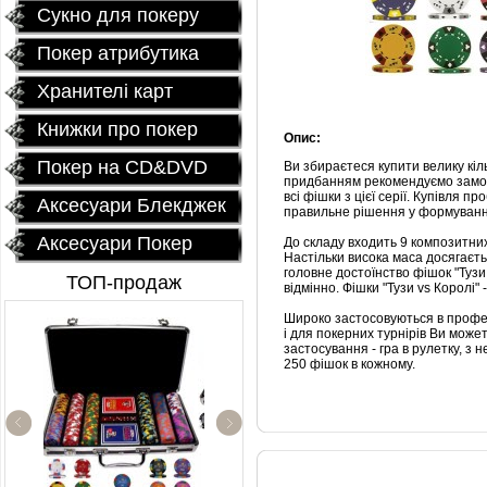
Сукно для покеру
Покер атрибутика
Хранителі карт
Книжки про покер
Опис:
Покер на CD&DVD
Ви збираєтеся купити велику кіл
придбанням рекомендуємо замови
всі фішки з цієї серії. Купівля 
Аксесуари Блекджек
правильне рішення у формуванні
Аксесуари Покер
До складу входить 9 композитних
Настільки висока маса досягаєть
головне достоїнство фішок "Тузи 
ТОП-продаж
відмінно. Фішки "Тузи vs Королі" 
Широко застосовуються в професі
і для покерних турнірів Ви може
застосування - гра в рулетку, з
250 фішок в кожному.
Профессиональный
покерный набор
"Poker Star" 500