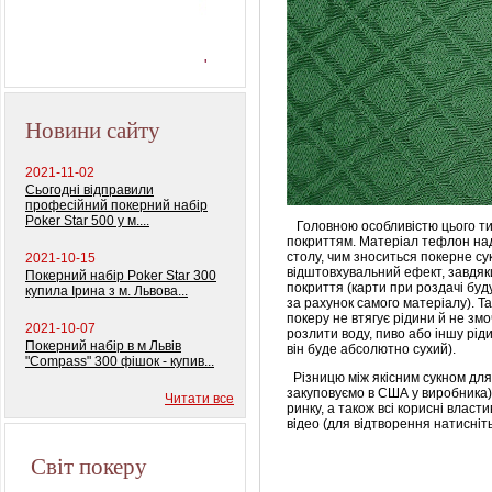
Профессиональный
покерный набор
"Monte Carlo Millions"
Новини сайту
2021-11-02
Сьогодні відправили
професійний покерний набір
Poker Star 500 у м....
Головною особливістю цього ти
покриттям. Матеріал тефлон нада
столу, чим зноситься покерне су
2021-10-15
відштовхувальний ефект, завдяк
Покерний набір Poker Star 300
покриття (карти при роздачі буду
купила Ірина з м. Львова...
за рахунок самого матеріалу). Т
покеру не втягує рідини й не зм
2021-10-07
розлити воду, пиво або іншу ріди
Покерний набір в м Львів
він буде абсолютно сухий).
"Compass" 300 фішок - купив...
Різницю між якісним сукном для 
закуповуємо в США у виробника)
Читати все
ринку, а також всі корисні влас
відео (для відтворення натисніть 
Світ покеру