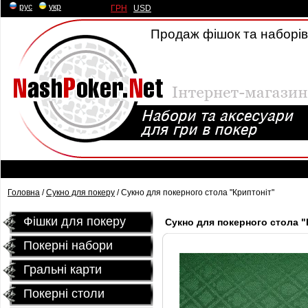
рус
|
укр
ГРН
|
USD
Продаж фішок та наборів 
Головна
/
Сукно для покеру
/ Сукно для покерного стола "Криптоніт"
Фішки для покеру
Сукно для покерного стола "
Покерні набори
Гральні карти
Покернi столи