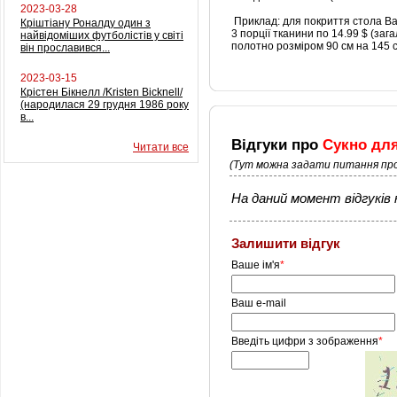
2023-03-28
Приклад: для покриття стола Ва
Кріштіану Роналду один з
3 порції тканини по 14.99 $ (заг
найвідоміших футболістів у світі
полотно розміром 90 см на 145 с
він прославився...
2023-03-15
Крістен Бікнелл /Kristen Bicknell/
(народилася 29 грудня 1986 року
в...
Відгуки про
Сукно для
Читати все
(Тут можна задати питання про
На даний момент відгуків н
Залишити відгук
Ваше ім'я
*
Ваш e-mail
Введіть цифри з зображення
*