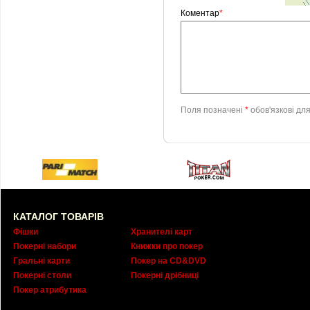
Коментар
*
Поля позначені
*
обов'язкові дл
КАТАЛОГ ТОВАРІВ
Фішки
Хранителі карт
Покерні набори
Книжки про покер
Гральні карти
Покер на CD&DVD
Покерні столи
Покерні дрібниці
Покер атрибутика