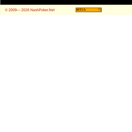
© 2009— 2026 NashPoker.Net
HIT.UA
73