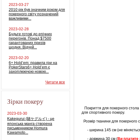
2023-03-27
2010 рік був значним роком для
покерного світу позначений
важливими...
2023-02-28
Будьте готові до епічних
перегонів. Понад $7500
гарантованих призів
щодня. Відчуй...
2023-02-20
6+ Hold’em: правила гри на
PokerStars6+ Hold’em є
захоплюючою новою...
Читати все
Зірки покеру
Покриття для покерного стола "
для спортивного покеру.
2023-03-30
Kakegurui (賭ケグルイ) - це
Розмір тканини для покерного с
японська манга створена
письменником Homura
- ширина 145 см (не міняєтьс
Kawamoto...
- довжина 30 см (
Ви платите