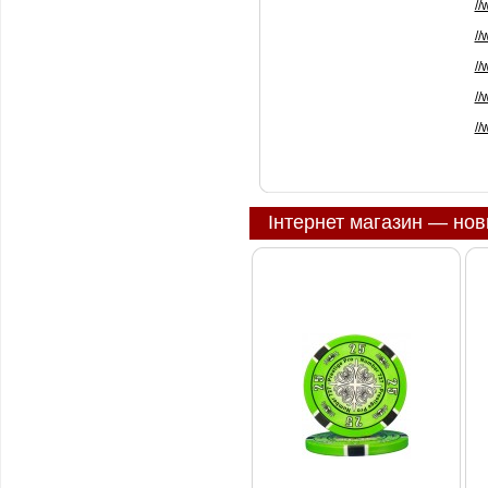
//
//
//
//
//
Інтернет магазин — нов