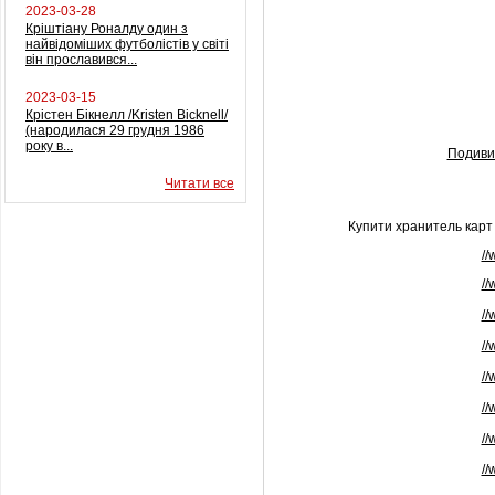
2023-03-28
Кріштіану Роналду один з
найвідоміших футболістів у світі
він прославився...
2023-03-15
Крістен Бікнелл /Kristen Bicknell/
(народилася 29 грудня 1986
року в...
Подиви
Читати все
Купити хранитель карт 
//
//
//
//
//
//
//
//