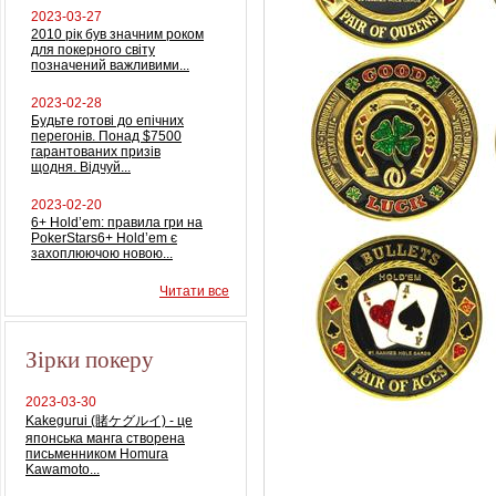
2023-03-27
2010 рік був значним роком
для покерного світу
позначений важливими...
2023-02-28
Будьте готові до епічних
перегонів. Понад $7500
гарантованих призів
щодня. Відчуй...
2023-02-20
6+ Hold’em: правила гри на
PokerStars6+ Hold’em є
захоплюючою новою...
Читати все
Зірки покеру
2023-03-30
Kakegurui (賭ケグルイ) - це
японська манга створена
письменником Homura
Kawamoto...