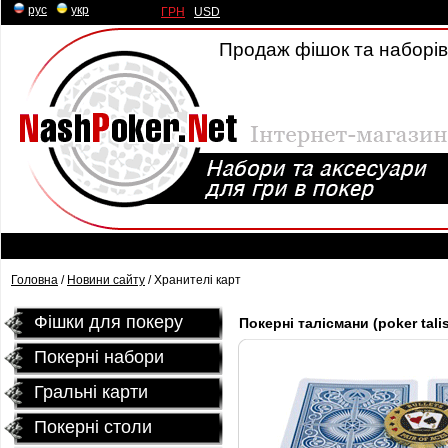
рус
|
укр
ГРН
|
USD
Продаж фішок та наборів 
Головна
/
Новини сайту
/ Хранителі карт
Фішки для покеру
Покерні талісмани (poker tali
Покерні набори
Гральні карти
Покернi столи