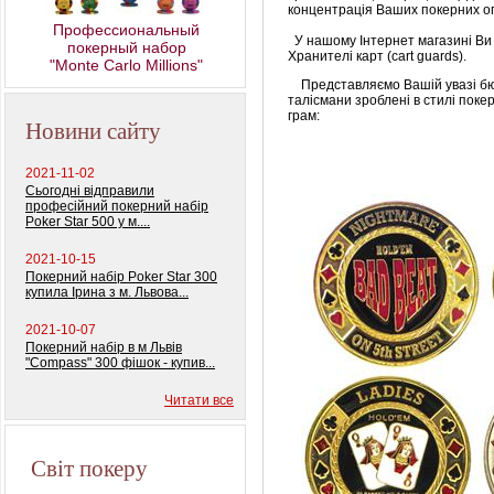
концентрація Ваших покерних оп
Профессиональный
У нашому Інтернет магазині Ви
покерный набор
Хранителі карт (cart guards).
"Monte Carlo Millions"
Представляємо Вашій увазі бюдж
талісмани зроблені в стилі пок
грам:
Новини сайту
2021-11-02
Сьогодні відправили
професійний покерний набір
Poker Star 500 у м....
2021-10-15
Покерний набір Poker Star 300
купила Ірина з м. Львова...
2021-10-07
Покерний набір в м Львів
"Compass" 300 фішок - купив...
Читати все
Світ покеру