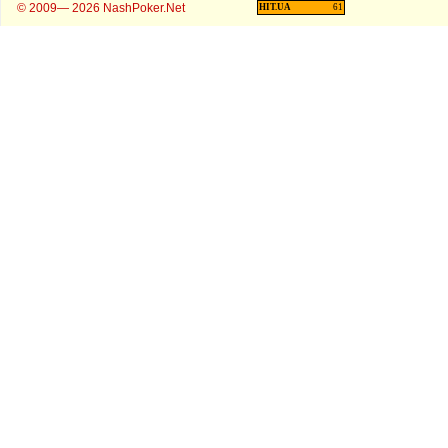
© 2009— 2026 NashPoker.Net
HIT.UA
61