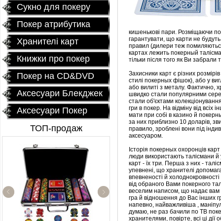
Сукно для покеру
Покер атрибутика
кишенькові пари. Розміщаючи по
гарантувати, що карти не будут
Хранителі карт
правил (дилери теж помиляються
картах лежить покерный талісман
Книжки про покер
тільки після того як Ви забрали 
Захисники карт є різних розмірів
Покер на CD&DVD
стилі покерных фішок), або у виг
або вилиті з металу. Фактично, х
Аксесуари Блекджек
швидко стали популярними серед
стали об'єктами колекціонуван
гри в покер. На відміну від всіх
Аксесуари Покер
мати при собі в казино й покерн
за них приблизно 10 доларів, зви
ТОП-продаж
правило, зроблені вони під інди
аксесуаром.
Історія покерных охоронців карт
люди використають талісмани й у
карт - їх три. Перша з них - та
упевнені, що хранителі допомаг
впевненості й холоднокровності 
від обраного Вами покерного тал
веселим написом, що надає вам 
гра й відношення до Вас інших гр
Профессиональный
напевно, найважливіша , маніпул
покерный набор
думаю, не раз бачили по ТВ покер
"Poker Star" 500
хранителями, повірте, всі ці дії