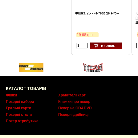
Фішка 25 - «Prestige Pro»
К
п
к
19.68 грн
КАТАЛОГ ТОВАРІВ
Фішки
Хранителі карт
Покерні набори
Книжки про покер
Гральні карти
Покер на CD&DVD
Покерні столи
Покерні дрібниці
Покер атрибутика