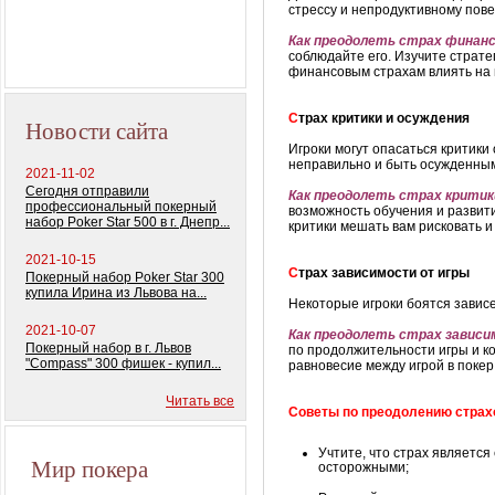
стрессу и непродуктивному пов
Профессиональный
Как преодолеть страх финанс
покерный набор
соблюдайте его. Изучите страте
"Monte Carlo Millions"
финансовым страхам влиять на 
С
трах критики и осуждения
Новости сайта
Игроки могут опасаться критики 
неправильно и быть осужденны
2021-11-02
Сегодня отправили
Как преодолеть страх критик
профессиональный покерный
возможность обучения и развити
набор Poker Star 500 в г. Днепр...
критики мешать вам рисковать и
2021-10-15
С
трах зависимости от игры
Покерный набор Poker Star 300
купила Ирина из Львова на...
Некоторые игроки боятся зависе
2021-10-07
Как преодолеть страх зависи
Покерный набор в г. Львов
по продолжительности игры и ко
"Compass" 300 фишек - купил...
равновесие между игрой в покер
Читать все
Советы по преодолению страхо
Учтите, что страх является
Мир покера
осторожными;