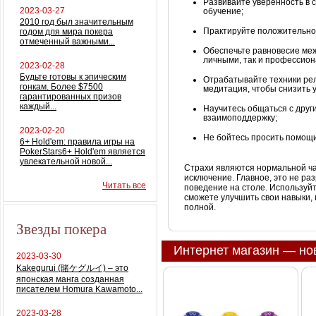
Развивайте уверенность в с
2023-03-27
обучение;
2010 год был значительным
Практируйте положительно
годом для мира покера
отмеченный важными...
Обеспечьте равновесие меж
личными, так и профессио
2023-02-28
Будьте готовы к эпическим
Отрабатывайте техники рел
гонкам. Более $7500
медитация, чтобы снизить у
гарантированных призов
каждый...
Научитесь общаться с друг
взаимоподдержку;
2023-02-20
Не бойтесь просить помощи
6+ Hold'em: правила игры на
PokerStars6+ Hold'em является
увлекательной новой...
Страхи являются нормальной час
исключение. Главное, это не р
Читать все
поведение на столе. Используй
сможете улучшить свои навыки, 
полной.
Звезды покера
Интернет магазин — но
2023-03-30
Kakegurui (賭ケグルイ) – это
японская манга созданная
писателем Homura Kawamoto...
2023-03-28