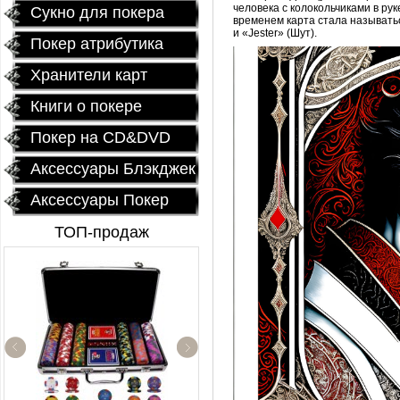
человека с колокольчиками в ру
Сукно для покера
временем карта стала называтьс
и «Jester» (Шут).
Покер атрибутика
Хранители карт
Книги о покере
Покер на CD&DVD
Аксессуары Блэкджек
Аксессуары Покер
ТОП-продаж
Fournier 2818 Блок (12