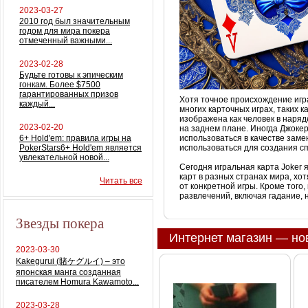
2023-03-27
2010 год был значительным
годом для мира покера
отмеченный важными...
2023-02-28
Будьте готовы к эпическим
гонкам. Более $7500
гарантированных призов
Хотя точное происхождение игра
каждый...
многих карточных играх, таких к
изображена как человек в наряд
2023-02-20
на заднем плане. Иногда Джоке
6+ Hold'em: правила игры на
использоваться в качестве зам
PokerStars6+ Hold'em является
использоваться для создания с
увлекательной новой...
Сегодня игральная карта Joker
карт в разных странах мира, хо
Читать все
от конкретной игры. Кроме того,
развлечений, включая гадание, 
Звезды покера
Интернет магазин — но
2023-03-30
Kakegurui (賭ケグルイ) – это
японская манга созданная
писателем Homura Kawamoto...
2023-03-28