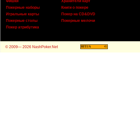
Фишки
Хранители карт
Покерные наборы
Книги о покере
Игральные карты
Покер на CD&DVD
Покерные столы
Покерные мелочи
Покер атрибутика
© 2009— 2026 NashPoker.Net
HIT.UA
45