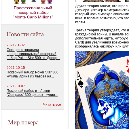
колод) 100%
пластиковых карт
Другая теория гласит, что игра
Профессиональный
Джокера. Джокер в американском
покерный набор
который носил маску с лицом кл
"Monte Carlo Millions"
века, и вполне возможно, что 
карты.
Третья теория утверждает, что 
Новости сайта
гражданской войны. В начале во
дополнительная карта, которую м
Card) для увеличения возможно
2021-11-02
изображалась как клоун или шут
Сегодня отправили
профессиональный покерный
набор Poker Star 500 в г. Днепр...
2021-10-15
Покерный набор Poker Star 300
купила Ирина из Львова на...
2021-10-07
Покерный набор в г. Львов
"Compass" 300 фишек - купил...
Читать все
Мир покера