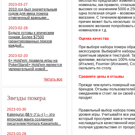
бесплатно предлагают изменит
2023-03-27
номиналы, как правило, отказыв
высоких со значением 5000 и 25
2010 год был значительным
одна полезная опция – возможн
годом для мира покера
магазине. С течением времени 
отмеченный важными...
причин может быть несколько: п
возникло желание попробовать 
2023-02-28
номиналов и т.д.
Будьте готовы к эпическим
гонкам. Более $7500
Оценка качества
гарантированных призов
каждый...
При выборе набора покера обра
аксессуаров. Выбирайте набор
приятным звуком и текстурой. Т
2023-02-20
крепкими, желательно 100% пла
6+ Hold'em: правила игры на
(Италия), Fournier (Испания), C
PokerStars6+ Hold'em является
скользить по столу.
увлекательной новой...
Сравните цены и отзывы
Читать все
Прежде чем купить покерный на
брендов. Отзывы пользователей 
ожиданиям и стоит ли он своей 
Звезды покера
продукт.
2023-03-30
Правильный выбор набора покер
Kakegurui (賭ケグルイ) – это
уровня игры. Учитывайте все у
который прослужит вам в течен
японская манга созданная
наслаждаться качественной игро
писателем Homura Kawamoto...
получая удовольствие от процес
2023-03-28