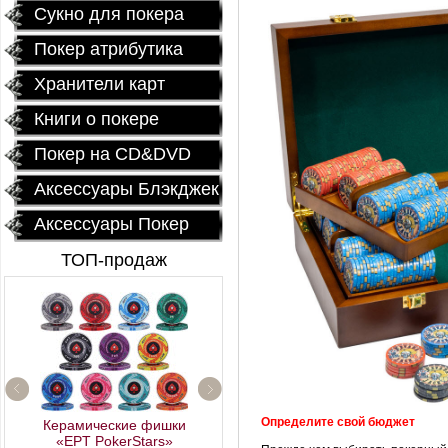
Сукно для покера
Покер атрибутика
Хранители карт
Книги о покере
Покер на CD&DVD
Аксессуары Блэкджек
Аксессуары Покер
ТОП-продаж
Определите свой бюджет
Керамические фишки
Fournier 2818 Блок (12
«EPT PokerStars»