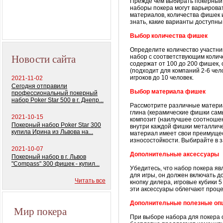
Прежде чем выбирать покерный 
колод) 100%
наборы покера могут варьироват
пластиковых карт
материалов, количества фишек и
знать, какие варианты доступны 
Выбор количества фишек
Определите количество участни
Новости сайта
набор с соответствующим колич
содержат от 100 до 200 фишек,
(подходит для компаний 2-6 чел
игроков до 10 человек.
2021-11-02
Сегодня отправили
Выбор материала фишек
профессиональный покерный
набор Poker Star 500 в г. Днепр...
Рассмотрите различные материа
глина (керамические фишки самы
2021-10-15
композит (наилучшее соотношен
Покерный набор Poker Star 300
внутри каждой фишки металличе
купила Ирина из Львова на...
материал имеет свои преимуществ
износостойкости. Выбирайте в 
2021-10-07
Дополнительные аксессуары
Покерный набор в г. Львов
"Compass" 300 фишек - купил...
Убедитесь, что набор покера я
для игры, он должен включать д
Читать все
кнопку дилера, игровые кубики 5
эти аксессуары облегчают проц
Дополнительные полезные оп
Мир покера
При выборе набора для покера 