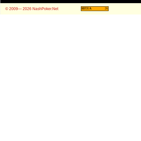
© 2009— 2026 NashPoker.Net
HIT.UA
26