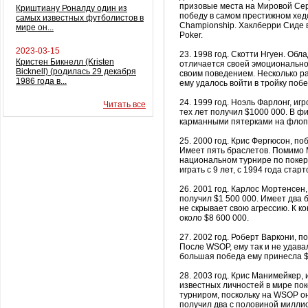
призовые места на Мировой Сери
Криштиану Роналду один из
победу в самом престижном
хед
самых известных футболистов в
Championship
.
Хаклберри
Сиде в
мире он...
Poker
.
2023-03-15
23. 1998 год.
Скотти
Нгуен
. Обл
Кристен Бикнелл (Kristen
отличается своей эмоционально
Bicknell) (родилась 29 декабря
своим поведением. Несколько 
1986 года в...
ему удалось войти в тройку поб
24. 1999 год. Ноэль
Фарлонг
, иг
Читать все
тех лет получил $1000 000. В ф
карманными пятерками на
флоп
25. 2000 год.
Крис
Фергюсон
, по
Имеет пять браслетов. Помимо 
национальном турнире по покеру
играть с 9 лет, с 1994 года ст
26. 2001 год.
Карлос
Мортенсен
получил $1 500 000. Имеет два 
не скрывает свою агрессию. К ко
около $8 600 000.
27. 2002 год. Роберт Варкони, 
После
WSOP
, ему так и не удав
большая победа ему принесла $
28. 2003 год.
Крис
Манимейкер
,
известных личностей в мире по
турниром, поскольку на
WSOP
он
получил два с половиной милли