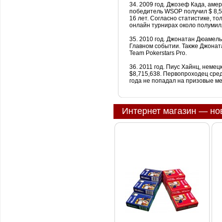
34. 2009 год. Джозеф Када, аме
победитель
WSOP
получил $ 8,
16 лет. Согласно статистике, тол
онлайн
турнирах около полумил
35. 2010 год. Джонатан
Дюамель
Главном событии. Также Джонат
Team
Pokerstars
Pro
.
36. 2011 год. Пиус
Хайнц
, немец
$8,715,638. Первопроходец сре
года не попадал на призовые мес
Интернет магазин — но