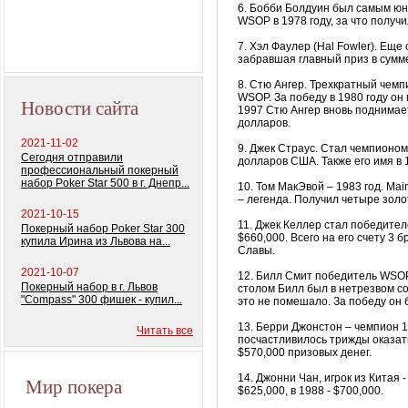
6. Бобби
Болдуин
был самым юны
WSOP
в 1978 году, за что получ
Профессиональный
покерный набор
7.
Хэл
Фаулер
(
Hal
Fowler
). Еще
"Monte Carlo Millions"
забравшая главный приз в сумм
8.
Стю
Ангер
. Трехкратный чемп
WSOP
. За победу в 1980 году он
Новости сайта
1997
Стю
Ангер
вновь поднимает
долларов.
2021-11-02
9. Джек Страус. Стал чемпионо
Сегодня отправили
долларов США. Также его имя в 
профессиональный покерный
набор Poker Star 500 в г. Днепр...
10. Том
МакЭвой
– 1983 год.
Mai
– легенда. Получил четыре зол
2021-10-15
11. Джек
Келлер
стал победителе
Покерный набор Poker Star 300
$660,000. Всего на его счету 3 
купила Ирина из Львова на...
Славы.
2021-10-07
12. Билл
Смит
победитель
WSO
Покерный набор в г. Львов
столом Билл был в нетрезвом со
"Compass" 300 фишек - купил...
это не помешало. За победу он 
13.
Берри
Джонстон
– чемпион 1
Читать все
посчастливилось трижды оказа
$570,000 призовых денег.
14. Джонни Чан, игрок из Китая
Мир покера
$625,000, в 1988 - $700,000.