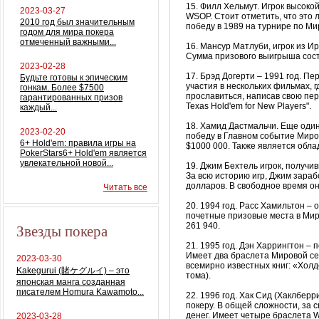
15.
Филл
Хельмут
. Игрок высок
2023-03-27
WSOP
. Стоит отметить, что это
2010 год был значительным
победу в 1989 на турнире по Ми
годом для мира покера
отмеченный важными...
16.
Мансур
Матлуби
, игрок из 
Сумма призового выигрыша сост
2023-02-28
17.
Брэд
Догерти
– 1991 год. П
Будьте готовы к эпическим
участия в нескольких фильмах, 
гонкам. Более $7500
прославиться, написав свою перв
гарантированных призов
Texas
Hold
'em
for
New
Players
".
каждый...
18.
Хамид
Дастмальчи
. Еще оди
2023-02-20
победу в Главном событие Миров
6+ Hold'em: правила игры на
$1000 000. Также является обл
PokerStars6+ Hold'em является
увлекательной новой...
19. Джим
Бехтель
игрок, получив
За всю историю игр, Джим зараб
долларов. В свободное время о
Читать все
20. 1994 год.
Расс
Хамильтон
– 
почетные призовые места в Мир
Звезды покера
261 940.
21. 1995 год.
Дэн
Харрингтон
– п
Имеет два браслета Мировой се
2023-03-30
всемирно известных книг: «
Холд
Kakegurui (賭ケグルイ) – это
тома).
японская манга созданная
писателем Homura Kawamoto...
22. 1996 год.
Хак
Сид
(
Хаклберр
покеру. В общей сложности, за 
денег. Имеет четыре браслета
2023-03-28