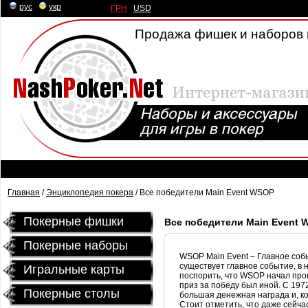
рус
|
укр
ГРН
|
USD
Продажа фишек и наборов 
Главная
/
Энциклопедия покера
/ Все победители Main Event WSOP
Покерные фишки
Все победители Main Event 
Покерные наборы
WSOP
Main
Event
– Главное соб
существует главное событие, в
Игральные карты
поспорить, что
WSOP
начал пров
приз за победу был иной. С 197
Покерные столы
большая денежная награда и, к
Стоит отметить, что даже сейч