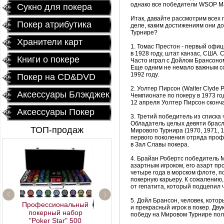
однако все победители
WSOP
M
Сукно для покера
Итак, давайте рассмотрим всех
Покер атрибутика
деле, каким достижениям они д
Турнире?
Хранители карт
1. Томас Престон - первый оф
в 1928 году, штат канзас, США. 
Книги о покере
Часто играл с
Дойлом
Брансоно
Еще одним не немало важным со
1992 году.
Покер на CD&DVD
2.
Уолтер
Пирсон (
Walter
Clyde
P
Аксессуары Блэкджек
Чемпионате по покеру в 1973 год
12 апреля
Уолтер
Пирсон сконча
Аксессуары Покер
3. Третий победитель из списка
Обладатель целых девяти брас
ТОП-продаж
Мирового Турнира (1970, 1971, 
первого поколения отряда профе
в Зал Славы покера.
4.
Брайан
Робертс
победитель
M
азартным игроком, его азарт про
четыре года в морском флоте, п
покерную карьеру. К сожалению,
от гепатита, который подцепил ч
5.
Дойл
Брансон
, человек, кото
рофессиональный
и прекрасный игрок в покер. Дв
покерный набор
победу на Мировом Турнире полу
"Poker Star" 500