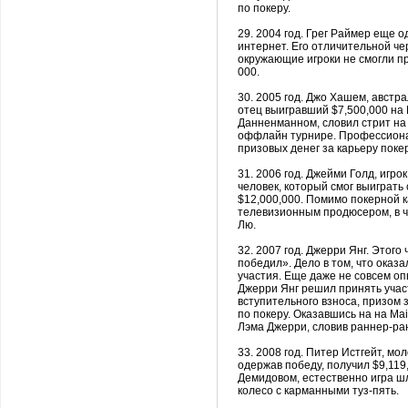
по покеру.
29. 2004 год.
Грег
Раймер еще од
интернет. Его отличительной че
окружающие игроки не смогли пр
000.
30. 2005 год. Джо
Хашем
, австр
отец выигравший $7,500,000 на
Данненманном
, словил
стрит
н
оффлайн
турнире. Профессиона
призовых денег за карьеру
поке
31. 2006 год.
Джейми
Голд
, игро
человек, который смог выиграть
$12,000,000. Помимо покерной 
телевизионным продюсером, в ч
Лю.
32. 2007 год.
Джерри
Янг
. Этого
победил». Дело в том, что оказа
участия. Еще даже не совсем оп
Джерри
Янг
решил принять участ
вступительного взноса, призом
по покеру. Оказавшись на на
Ma
Лэма
Джерри
, словив раннер-р
33. 2008 год. Питер
Истгейт
, мо
одержав победу, получил $9,119
Демидовом
, естественно игра ш
колесо с карманными туз-пять.