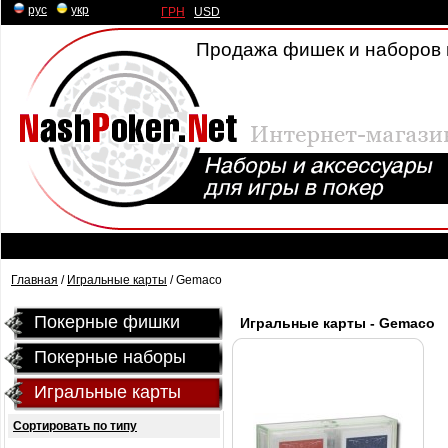
рус
|
укр
ГРН
|
USD
Продажа фишек и наборов 
Главная
/
Игральные карты
/ Gemaco
Покерные фишки
Игральные карты - Gemaco
Покерные наборы
Игральные карты
Сортировать по типу