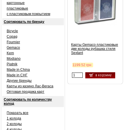
картонные
пластиковые
с пластиковым покрытием
Сортировать по бренду
Bicycle
Copag
Fournier
Карты Gemaco пластиковые
Gemaco
две колоды рубашка стиля
Sextant
Kem
Modiano
Piatnik
1199.52 грн
Made in China
Made in СНГ
Другие бренды
Карты из казино Лас-Вегаса
Оптовая продажа карт
Сортировать по количеству
колод
Показать все
1 колода
2 колоды
4 колоды