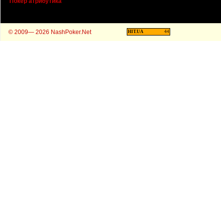
Покер атрибутика
© 2009— 2026 NashPoker.Net
HIT.UA
44