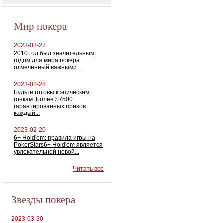
Мир покера
2023-03-27
2010 год был значительным
годом для мира покера
отмеченный важными...
2023-02-28
Будьте готовы к эпическим
гонкам. Более $7500
гарантированных призов
каждый...
2023-02-20
6+ Hold'em: правила игры на
PokerStars6+ Hold'em является
увлекательной новой...
Читать все
Звезды покера
2023-03-30