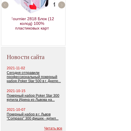
Профессиональный
покерный набор
Fournier 2818 Блок (12
"Poker Star" 500
колод) 100%
пластиковых карт
Новости сайта
2021-11-02
Сегодня отправили
профессиональный покерный
набор Poker Star 500 в г. Днепр...
2021-10-15
Покерный набор Poker Star 300
купила Ирина из Львова на...
2021-10-07
Покерный набор в г. Львов
"Compass" 300 фишек - купил...
Читать все