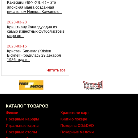
Kakegurui (賭ケグルイ) – это
японская манга созданная
писателем Homura Kawamoto...
2023-03-28
Криштиану Роналду один из
самых известных футболистов в
мире он...
2023-03-15
Кристен Бикнелл (Kristen
Bicknell) (родилась 29 декабря
1986 года в...
Читать все
КАТАЛОГ ТОВАРОВ
Фишки
Хранители карт
Покерные наборы
Книги о покере
Игральные карты
Покер на CD&DVD
Покерные столы
Покерные мелочи