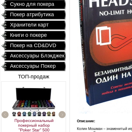
Сукно для покера
Покер атрибутика
Хранители карт
Книги о покере
Покер на CD&DVD
Аксессуары Блэкджек
Аксессуары Покер
ТОП-продаж
Профессиональный
Описание:
покерный набор
Fournier 2818 Блок (12
Колин
Мошман
– знаменитый иг
"Poker Star" 500