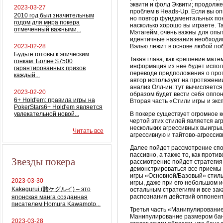
эквити
и
фолд
Эквити
; продолже
2023-03-27
проблем в Heads-Up. Если вы оп
2010 год был значительным
но повтор фундаментальных поня
годом для мира покера
насколько хорошо вы играете. Т
отмеченный важными...
Мэтагейм
, очень важны для опы
идентичные названия необходимо
2023-02-28
Вэлью
лежит в основе любой по
Будьте готовы к эпическим
Такая глава, как «решение мате
гонкам. Более $7500
информация из нее будет испол
гарантированных призов
переводе предположения о проти
каждый...
автор использует на протяжени
анализ Олл-ин: тут вычисляется
2023-02-20
образом будет вести себя оппон
6+ Hold'em: правила игры на
Вторая часть «Стили игры и эк
PokerStars6+ Hold'em является
увлекательной новой...
В покере существует огромное 
чертой этих стилей является агр
нескольких агрессивных выигрыш
Читать все
агрессивную и тайтово-агрессив
Далее пойдет рассмотрение спо
пассивно, а также то, как проти
Звезды покера
рассмотрение пойдет стратегия 
демонстрироваться все приемы 
игры «Основной/Базовый» стиль
2023-03-30
игры, даже при его небольшом 
Kakegurui (賭ケグルイ) – это
остальным стратегиям и все зак
распознания действий оппонент
японская манга созданная
писателем Homura Kawamoto...
Третья часть «Манипулировани
Манипулирование размером бан
2023-03-28