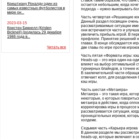
ставок таким образом, что банк 
Криштиану Роналду один из
остается небольшим, когда хоче
самых известных футболистов в
подхода – нужно выигрывать бо
мире он...
Часть четвертая «Решающие ко
Данный раздел посвящен очень 
2023-03-15
рассматриваемые ситуации имею
Кристен Бикнелл (Kristen
они встречаются часто и улучша
Bicknell) (родилась 29 декабря
увеличить прибыль игрой. В пер
1986 года в...
префлопе
. Принятие решений 
главах. В конце обсуждается игр
Читать все
две главы по игре против игроко
Часть пятая «Форматы игры:
кэ
Heads-up – это игра один-на-о
влияет на выбор оптимальной ст
турнирных
блайндов
, а точнее 
В заключительной части обраща
отвечает
колл
, для разделения 
кэш
игры.
Часть шестая «Метаигра»
Метаигра – это такая игра, кото
некоторые, о которых говоритьс
метаигра в действии, когда оппо
корректировка игры в процессе м
рассматривается ситуация, ког
проницательных игроков, которы
холдеме
.
Седьмая часть «Карьера игрока
В данном разделе мы рассмотри
heads-up, которые включают в с