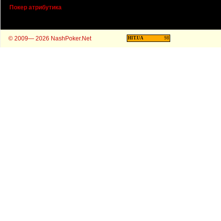
Покер атрибутика
© 2009— 2026 NashPoker.Net
HIT.UA
98