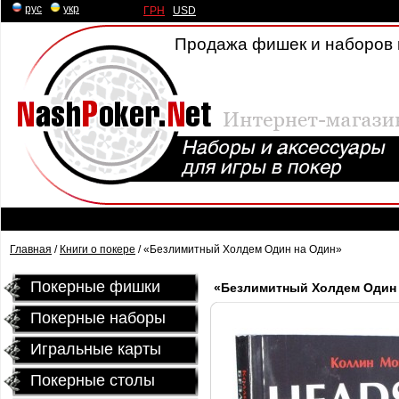
рус
|
укр
ГРН
|
USD
Продажа фишек и наборов 
Главная
/
Книги о покере
/ «Безлимитный Холдем Один на Один»
Покерные фишки
«Безлимитный Холдем Один 
Покерные наборы
Игральные карты
Покерные столы