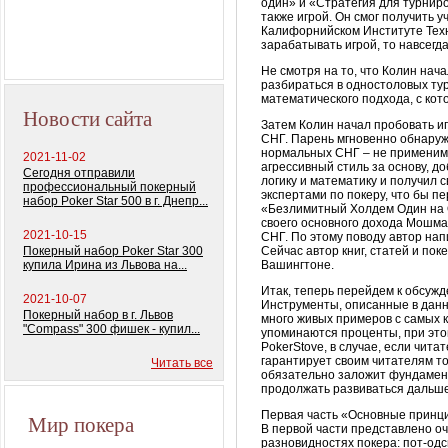
колод) 100%
один» и «Стратегия для турнир
также игрой. Он смог получить 
пластиковых карт
Калифорнийском Институте Техно
зарабатывать игрой, то навсегд
Не смотря на то, что
Колин
нача
разбираться в одностоловых тур
математического подхода, с ко
Новости сайта
Затем
Колин
начал пробовать и
СНГ. Парень мгновенно обнаруж
нормальных СНГ – не применима
2021-11-02
агрессивный стиль за основу, д
Сегодня отправили
логику и математику и получил с
профессиональный покерный
экспертами по покеру, что бы п
набор Poker Star 500 в г. Днепр...
«Безлимитный
Холдем
Один на 
своего основного дохода
Мошма
2021-10-15
СНГ. По этому поводу автор нап
Покерный набор Poker Star 300
Сейчас автор книг, статей и по
купила Ирина из Львова на...
Вашингтоне.
Итак, теперь перейдем к обсуж
2021-10-07
Инструменты, описанные в данно
Покерный набор в г. Львов
много живых примеров с самых к
"Compass" 300 фишек - купил...
упоминаются проценты, при это
PokerStove
, в случае, если чит
гарантирует своим читателям тог
Читать все
обязательно заложит фундамент
продолжать развиваться дальше
Первая часть «Основные принц
Мир покера
В первой части представлено оч
разновидностях покера: пот-од