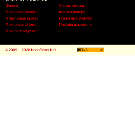
Фишки
Хранители карт
Покерные наборы
Книги о покере
Игральные карты
Покер на CD&DVD
Покерные столы
Покерные мелочи
Покер атрибутика
© 2009— 2026 NashPoker.Net
HIT.UA
27