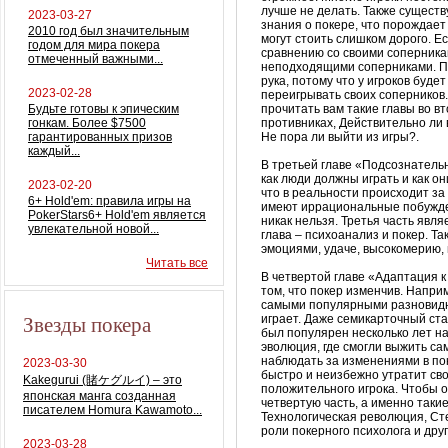
лучше не делать. Также существ
2023-03-27
знания о покере, что порождает
2010 год был значительным
могут стоить слишком дорого. Ес
годом для мира покера
сравнению со своими соперникам
отмеченный важными...
неподходящими соперниками. П
рука, потому что у игроков будет
2023-02-28
переигрывать своих соперников.
Будьте готовы к эпическим
прочитать вам такие главы во в
гонкам. Более $7500
противниках, Действительно ли 
гарантированных призов
Не пора ли выйти из игры?.
каждый...
В третьей главе «Подсознатель
как люди должны играть и как он
2023-02-20
что в реальности происходит за
6+ Hold'em: правила игры на
имеют иррациональные побужде
PokerStars6+ Hold'em является
никак нельзя. Третья часть явл
увлекательной новой...
глава – психоанализ и покер. Т
эмоциями, удаче, высокомерию,
Читать все
В четвертой главе «Адаптация к
том, что покер изменчив. Наприм
самыми популярными разновиднос
Звезды покера
играет. Даже семикарточный ст
был популярен несколько лет на
эволюция, где смогли выжить са
наблюдать за изменениями в пок
2023-03-30
быстро и неизбежно утратит сво
Kakegurui (賭ケグルイ) – это
положительного игрока. Чтобы о
японская манга созданная
четвертую часть, а именно таки
писателем Homura Kawamoto...
Технологическая революция, Ст
роли покерного психолога и друг
2023-03-28