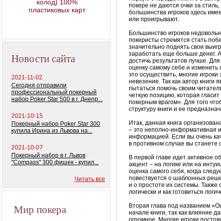
колод) 100%
покере не даются очки за стиль
пластиковых карт
большинства игроков здесь имее
Профессиональный
или проигрывают.
покерный набор
"Monte Carlo Millions"
Большинство игроков недовольн
покеристы
стремятся стать побе
значительно поднять свои выиг
заработать еще больше денег. А
Новости сайта
достичь результатов лучше. Дл
оценку самому себе и изменить 
это осуществить, многие игрок
2021-11-02
невезение. Так как автор книги
Сегодня отправили
пытаться помочь своим читателя
профессиональный покерный
четкую позицию, которая гласит
набор Poker Star 500 в г. Днепр...
покерным врагом». Для того что
структуру книги и ее предназнач
2021-10-15
Итак, данная книга организован
Покерный набор Poker Star 300
– это неполно-информативная и
купила Ирина из Львова на...
информацией. Если вы очень ка
в противном случае вы станете
2021-10-07
Покерный набор в г. Львов
В первой главе идет активное об
"Compass" 300 фишек - купил...
акцент – на логике или на интуи
оценка самого себя, когда следу
повествуется
о шаблонных решен
Читать все
и о простоте их системы. Также о
логически и как готовиться логиче
Мир покера
Вторая глава под названием «О
начале книги, так как влияние д
огромное. Многие игроки постоя