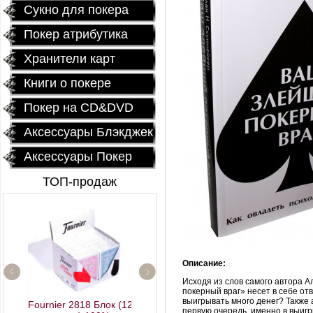
Сукно для покера
Покер атрибутика
Хранители карт
Книги о покере
Покер на CD&DVD
Аксессуары Блэкджек
Аксессуары Покер
ТОП-продаж
Описание:
Исходя из слов самого автора
А
покерный враг» несет в себе отв
выигрывать много денег? Также а
Fournier 2818 Блок (12
первую очередь, именно в выигр