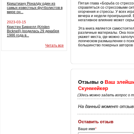
Пятая глава «Борьба со стрессо
Криштиану Роналду один из
справляться со стрессовыми сит
самых известных футболистов в
огорчения и стрессы. У всех и
мире он...
вечера и недели проигрышной. Е
негативное влияние может серье
2023-03-15
Кристен Бикнелл (Kristen
Эта книга является самостояте
Bicknell) (родилась 29 декабря
различные материалы. Она позн
1986 года в...
укажет места, где можно запол
логическом размышлении о псих
большинство покерных авторов в
Читать все
Отзывы о
Ваш злейши
Скунмейкер
(Здесь можно задать вопрос о 
На данный момент отзыво
Оставить отзыв
Ваше имя
*