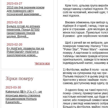
2023-03-27
Крім того, цільова група виробник
2010 рік був значним роком
представниці слабкої підлоги. Р
для покерного світу
собі як чоловічий, жіночий одяг, 
позначений важливими...
якої підлоги.
2023-02-28
Вікових обмежень при виборі одя
підбере й старий, і млад, і при
Будьте готові до епічних
речі зі стразами - для молодих д
перегонів. Понад $7500
жінок постарше. Прикольні толст
гарантованих призів
й ремені - для серйозних чоловік
щодня. Відчуй...
Щоб з речей ви не вибрали, цен
2023-02-20
покерную тематику. Напису "І love 
6+ Hold’em: правила гри на
"Poker Star", "Poker Wars" - на
PokerStars6+ Hold’em є
покеру. А картинки із зображенн
захоплюючою новою...
таблиць і великих гравців нітрох
оригінального, завжди їсти можл
індивідуальний напис, нашивку а
Читати все
1) Футболки, майки й поло - на 
впливу на суперника під час гри -
Зірки покеру
Пальма першості в цьому ряді п
бретелях у жінок і майкам- поло
самому доступному виді одягу, гр
2023-03-30
З одного боку, на такої простої 
Kakegurui (賭ケグルイ) - це
покер- сленгу, привертаючи уваг
японська манга створена
настільки непомітним, що буде 
письменником Homura
напис або покерный символ можн
Kawamoto...
лише у вигляді невеликого зобр
Більшість футболок, майок і пол