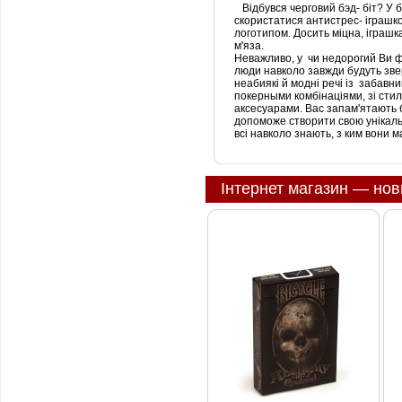
Відбувся черговий бэд- біт? У бо
скористатися антистрес- іграшко
логотипом. Досить міцна, іграшк
м'яза.
Неважливо, у чи недорогий Ви ф
люди навколо завжди будуть звер
неабиякі й модні речі із забавн
покерными комбінаціями, зі ст
аксесуарами. Вас запам'ятають 
допоможе створити свою унікальн
всі навколо знають, з ким вони м
Інтернет магазин — нов