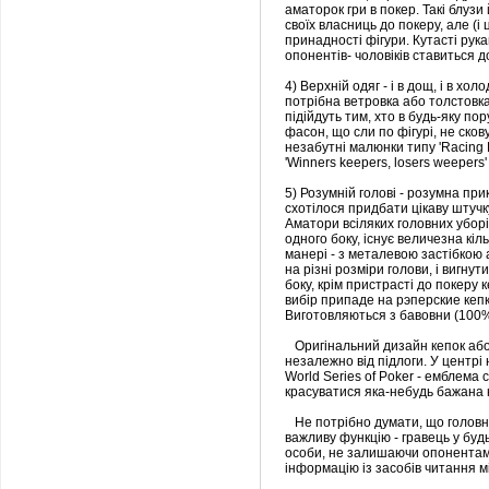
аматорок гри в покер. Такі блуз
своїх власниць до покеру, але (і
принадності фігури. Кутасті рука
опонентів- чоловіків ставиться д
4) Верхній одяг - і в дощ, і в хо
потрібна ветровка або толстовка.
підійдуть тим, хто в будь-яку по
фасон, що сли по фігурі, не сков
незабутні малюнки типу 'Racіng Pu
'Wіnners keepers, losers weepers
5) Розумній голові - розумна пр
схотілося придбати цікаву штучку,
Аматори всіляких головних уборі
одного боку, існує величезна кіл
манері - з металевою застібкою
на різні розміри голови, і вигнути
боку, крім пристрасті до покеру
вибір припаде на рэперские кеп
Виготовляються з бавовни (100%
Оригінальний дизайн кепок або
незалежно від підлоги. У центр
World Serіes of Poker - емблема с
красуватися яка-небудь бажана ка
Не потрібно думати, що головний
важливу функцію - гравець у буд
особи, не залишаючи опонентам
інформацію із засобів читання м