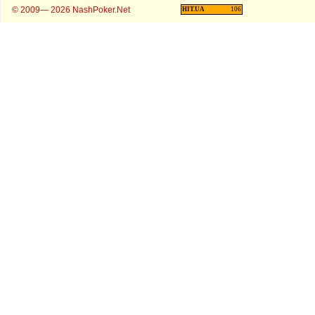
© 2009— 2026 NashPoker.Net
HIT.UA
106