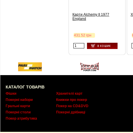
Карти Alchemy II 1977
Х
England
431.52 грн
КАТАЛОГ ТОВАРІВ
Фішки
Хранителі карт
Покерні набори
Книжки про покер
Гральні карти
Покер на CD&DVD
Покерні столи
Покерні дрібниці
Покер атрибутика