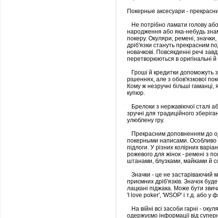
Покерные аксесуари - прекрасни
Не потрібно ламати голову або 
народження або яка-небудь зна
покеру. Окуляри, ремені, значки,
дріб'язки стануть прекрасним по
новачкові. Повсякденні речі за
перетворюються в оригінальні й 
Гроші й кредитки допоможуть збе
рішеннях, але з обов'язкової п
Кому ж незручні більші гаманці, 
купюр.
Брелоки з нержавіючої сталі або
зручні для традиційного зберіга
улюблену гру.
Прекрасним доповненням до одяг
покерными написами. Особливо 
підлоги. У різних колірних варіан
рожевого для жінок - ремені з п
штанами, блузками, майками й с
Значки - це не застаріваючий 
приємних дріб'язків. Значок буде
лацкані піджака. Може бути звич
'І love poker', 'WSOP' і т.д. або 
На війні всі засоби гарні - окул
одержуємо інформації від суперн