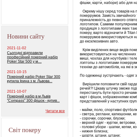
фішки, карти, набори) або для нав
Окрему нішу серед товарів на 
покеррумов. Замість звичайного 
приналежність до певного співт
логотипом. Самими популярними п
продукція з логотипами яких та
покеру, варто відзначити й Tіtan 
Новини сайту
покеррумов використовуються на
до ексклюзивних авто.
2021-11-02
Крім виділених вище видів покерн
Сьогодні відправили
використовуються на численних 
професійний покерний набір
миші, чохлах для ноутбуків і тел
Poker Star 500 у м....
лэптопы з логотипами покеррумо
техніки до автомобілів, на які в
2021-10-15
По одежинці зустрічають - одяг 
Покерний набір Poker Star 300
купила Ірина з м. Львова...
Вирішили поповнити свій гардер
речей?! Цікаву штучку зможе піді
2021-10-07
перестануть бути просто речам
Покерний набір в м Львів
карт і фішок, зображеннями ком
"Compass" 300 фішок - купив...
представлений у наступних груп
- майки, поло, спортивні футболк
Читати все
- светра, реглани, капюшонки, ке
- сорочки, сорочки, блузки;
- верхній одяг - куртки, ветровки,
- головні убори - шапки, кепки, к
Світ покеру
- нижня білизна;
- шорти, штани, штани;