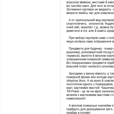
власною мімікою, жестами й емоці
всі засоби гарні. Для чого ж пот
Затемнені окуляри не видають оч
виграти якийсь час для ухваленн
А от оригінальний вид окулярів
спантеличить опонентів. Надягш
очей змії, черепів і т.д., можна
дивитися в очі, але й навіть зрі
При виборі окулярів саме з гол
якщо колірна гама зображення мі
Предмети для будинку - покер п
рушника), різноманітний посуд (ч
термоси), магніти й вінілові накл
зображенням покерной символік
Всі перераховані предмети підій
власний побут небагато різнома
Заходимо у ванну кімнату, а там
покерной фішки або колоди карт,
зберігає його. А на кухні й зовс
логотипом одного з покеррумов, 
карт, карткових мастей. Чашечка 
Tіlt Poker - це чи не мрія запекл
келихів з картковими мастями с
навколишніх!
А вінілові покерные наклейки п
підійдуть для декорування авто, 
прийде в голову!