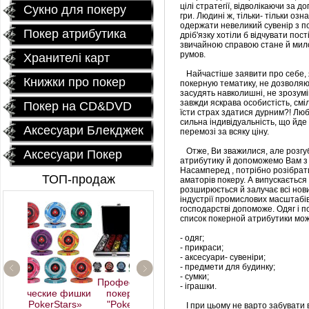
цілі стратегії, відволікаючи за 
Сукно для покеру
гри. Людині ж, тільки- тільки оз
одержати невеликий сувенір з по
Покер атрибутика
дріб'язку хотіли б відчувати пост
звичайною справою стане й мило
румов.
Хранителі карт
Найчастіше заявити про себе, як
Книжки про покер
покерную тематику, не дозволяють
засудять навколишні, не зрозумі
завжди яскрава особистість, смі
Покер на CD&DVD
їсти страх здатися дурним?! Люб
сильна індивідуальність, що йде
Аксесуари Блекджек
перемозі за всяку ціну.
Отже, Ви зважилися, але розгуб
Аксесуари Покер
атрибутику й допоможемо Вам з 
Насамперед , потрібно розібрат
ТОП-продаж
аматорів покеру. А випускається
розширюється й залучає всі нови
індустрії промислових масштабів,
господарстві допоможе. Одяг і по
список покерной атрибутики мож
- одяг;
- прикраси;
- аксесуари- сувеніри;
- предмети для будинку;
- сумки;
Профессиональный
- іграшки.
покерный набор
"Poker Star" 500
І при цьому не варто забувати в