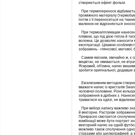
створюється ефект фольги.
При термопереносе відбуваєтьс
проміжного матеріалу (термобум
потім з її переноситься на ткани
малюнок не відрізняється зносос
При термоаппликации нанесенн
плівкою, що під дією тепла й тиск
волокна. Це дозволяє наносити м
експлуатації. Цікавою особливіст
зображень - глянсової, матової, 
Самим якісним, звичайно ж, є с
вицвітає, не змивається, не втра
Яскравий, об'ємна, напис вишив
зробити оригінальної, додавши з
Ексклюзивним методом створенн
вважати напис із кристалів Swar
чоловічої половини. Різні кольо
зображення в дрібних з. Нанесе
триматися на одязі, не відклеюю
При виборі напису важливо знат
й векторне. Растрове зображення 
Прекрасно смотрится сполучення
комбінації може бути портрет зн
векторний напис на одній футбо
можливо також сполучення одноч
стразами або шелкографией, а 