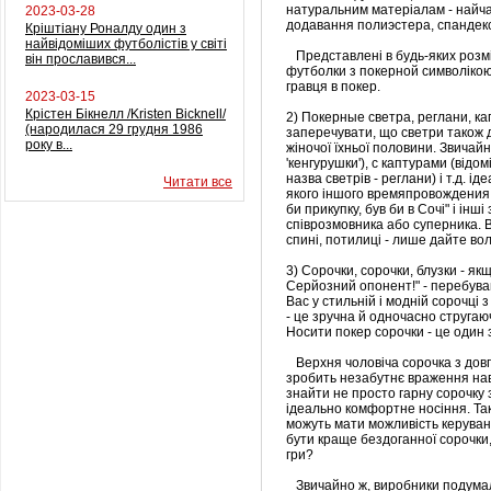
натуральним матеріалам - найча
2023-03-28
додавання полиэстера, спандек
Кріштіану Роналду один з
найвідоміших футболістів у світі
Представлені в будь-яких розмір
він прославився...
футболки з покерной символікою
гравця в покер.
2023-03-15
Крістен Бікнелл /Kristen Bicknell/
2) Покерные светра, реглани, ка
(народилася 29 грудня 1986
заперечувати, що светри також д
року в...
жіночої їхньої половини. Звичайні
'кенгурушки'), c каптурами (відом
назва светрів - реглани) і т.д. ід
Читати все
якого іншого времяпровождения. 
би прикупку, був би в Сочі" і інш
співрозмовника або суперника. В
спині, потилиці - лише дайте вол
3) Сорочки, сорочки, блузки - якщ
Серйозний опонент!" - перебува
Вас у стильній і модній сорочці 
- це зручна й одночасно стругаю
Носити покер сорочки - це один з
Верхня чоловіча сорочка з дов
зробить незабутнє враження нав
знайти не просто гарну сорочку 
ідеально комфортне носіння. Так
можуть мати можливість керува
бути краще бездоганної сорочки
гри?
Звичайно ж, виробники подумали 