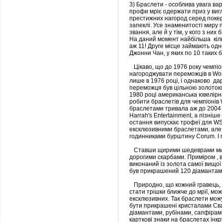
3) Браслети - особлива увага в
профи мріє одержати приз у виг
престижних нагород серед покер
запеклі. Усе знаменитості миру 
звання, але й у тім, у кого з ни
На даний момент найбільша кіль
аж 11! Друге місце займають одн
Джонни Чан, у яких по 10 таких б
Цікаво, що до 1976 року чемпіон
нагороджувати переможців в Wor
лише в 1976 році, і однаково д
переможця був цільною золотою п
1980 році американська ювелірн
робити браслетів для чемпіонів
браслетами тривала аж до 2004 
Нarrah's Entertaіnment, а пізніш
остання випускає трофеї для WS
ексклюзивними браслетами, але 
годинниками бурштину Corum. І п
Ставши щирими шедеврами мист
дорогими скарбами. Приміром , в
виконаний із золота самої вищої 
був прикрашений 120 діамантами
Природно, що кожний гравець, 
стати трішки ближче до мрії, мо
ексклюзивних. Так браслети можу
бути прикрашені кристалами Сва
діамантами, рубінами, сапфірами
карткові знаки на браслетах інк