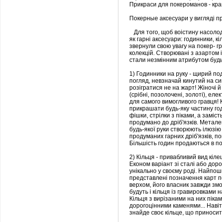
Прикраси для покероманов - кращ
Покерные аксесуари у вигляді п
Для того, щоб воістину насолоди
як гарні аксесуари: годинники, к
звернули свою увагу на покер- г
колекцій. Створювані з азартом 
стали незмінним атрибутом будь
1) Годинники на руку - щирий по
погляд, невзначай кинутий на си
розігратися не на жарт! Жіночі й 
(срібні, позолочені, золоті), елек
для самого вимогливого гравця!
прикрашати будь-яку частину год
фішки, стрілки з піками, а замі
продумано до дріб'язків. Металев
будь-якої руки створюють ілюзію 
продуманих гарних дріб'язків, 
Більшість годин продаються в п
2) Кільця - привабливий вид кіле
Економ варіант зі сталі або дорог
унікально у своєму роді. Найпош
представлені позначення карт п
верхом, його власник завжди зм
будуть і кільця із гравировками 
Кільця з вирізаними на них пік
дорогоцінними каменями... Наві
знайде своє кільце, що приносит