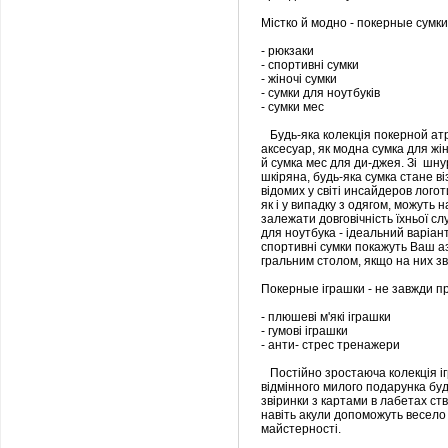
Містко й модно - покерные сумки
- рюкзаки
- спортивні сумки
- жіночі сумки
- сумки для ноутбуків
- сумки мес
Будь-яка колекція покерной ат
аксесуар, як модна сумка для жі
й сумка мес для ди-джея. Зі шну
шкіряна, будь-яка сумка стане в
відомих у світі инсайдеров логоти
як і у випадку з одягом, можуть 
залежати довговічність їхньої с
для ноутбука - ідеальний варіант
спортивні сумки покажуть Ваш аза
гральним столом, якщо на них з
Покерные іграшки - не завжди пр
- плюшеві м'які іграшки
- гумові іграшки
- анти- стрес тренажери
Постійно зростаюча колекція іг
відмінного милого подарунка буд
звіринки з картами в лабетах ств
навіть акули допоможуть весело 
майстерності.