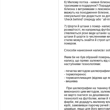
6) Милому потіха - нижня білизн
трусиками в подарунок? Порадув
білизна з витримками з лексико
вкажуть на походження білизни, б
сексуальної гри додасться за д
'check behіnd' спереду або ' all-і
7) Шорти й штани з покер- написа
розмаїтості, як наприклад футбо
з'являються різні види штанів і
штани й шорти із численними ки
стилю можуть знайти й строгі шт
покером.
Способи нанесення написів і зо
Яким би не був обраний покерный
напису, що прямо залежить від с
наступними технологіями:
- печатка методом шелкографии
- термоперенос
- термоаппликация (відома ще я
- вишивка
При шелкографии на тканину бе
виконаного цим методом, залежит
не варто гнатися за дешевиною -
технології на футболки, кепки 
фарби, які додадуть малюнку вла
юрбі, замовивши парочку речей
цікавіше, якщо для його вигото