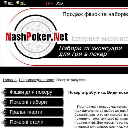
рус
|
укр
ГРН
|
USD
Продаж фішок та наборів 
Головна
/
Енциклопедія покеру
/ Покер атрибутика
Фішки для покеру
Покер атрибутика. Види поке
Покерні набори
Поціновувачі покеру частенько 
індивідуальність і любов до гри
Гральні карти
бажанні: варто тільки придбати 
покерную тематику, щоб всі навк
Покернi столи
новачок у грі. Для когось невел
інтереси для співрозмовника, хт