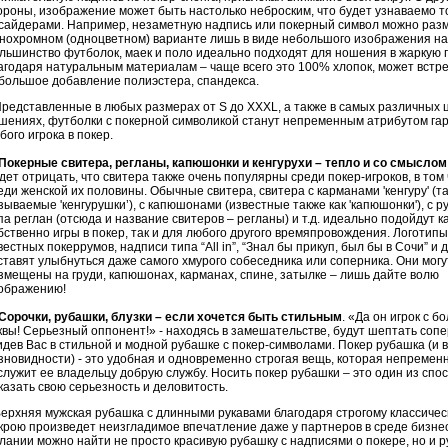
ороны, изображение может быть настолько неброским, что будет узнаваемо т
сайдерами
. Например, незаметную надпись или покерный символ можно разм
нохромном (одноцветном) варианте лишь в виде небольшого изображения на
льшинство футболок, маек и поло идеально подходят для ношения в жаркую п
агодаря натуральным материалам – чаще всего это 100% хлопок, может встре
большое добавление
полиэстера
,
спандекса
.
едставленные в любых размерах от S до
XXXL
, а также в самых различных
шениях, футболки с покерной символикой станут непременным атрибутом га
бого игрока в покер.
Покерные свитера,
регланы
,
капюшонки
и
кенгурухи
– тепло и со смыслом
дет
отрицать, что свитера также очень популярны среди покер-игроков, в том 
еди женской их половины. Обычные свитера, свитера с карманами 'кенгуру' (та
зываемые '
кенгурушки
’), c капюшонами (известные также как '
капюшонки
'), с 
па реглан (отсюда и название свитеров –
регланы
) и т.д. идеально подойдут к
бственно игры в покер, так и для любого другого времяпровождения. Логотипы
вестных
покеррумов
, надписи типа “
All
in”, “Знал бы прикуп, был бы в Сочи” и 
ставят улыбнуться даже самого хмурого собеседника или соперника. Они могу
змещены на груди, капюшонах, карманах, спине, затылке – лишь дайте волю
ображению!
Сорочки, рубашки, блузки – если хочется быть стильным
. «Да он игрок с б
квы! Серьезный оппонент!» - находясь в замешательстве, будут шептать сопе
идев Вас в стильной и модной рубашке с покер-символами. Покер рубашка (и в
зновидности) - это удобная и одновременно строгая вещь, которая непремен
служит ее владельцу добрую службу. Носить покер рубашки – это один из спо
казать свою серьезность и деловитость.
рхняя мужская рубашка с длинными рукавами благодаря строгому классичес
крою произведет неизгладимое впечатление даже у партнеров в среде бизне
лании можно найти не просто красивую рубашку с надписями о покере, но и р