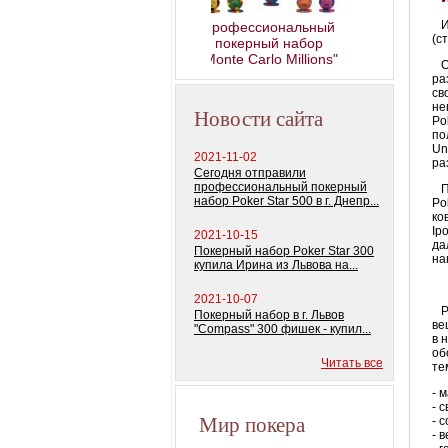
И 
Профессиональный
(с
покерный набор
"Monte Carlo Millions"
От
ра
св
не
Новости сайта
Po
по
Un
2021-11-02
ра
Сегодня отправили
профессиональный покерный
По
набор Poker Star 500 в г. Днепр...
Po
ко
Ip
2021-10-15
да
Покерный набор Poker Star 300
на
купила Ирина из Львова на...
2021-10-07
Ре
Покерный набор в г. Львов
ве
"Compass" 300 фишек - купил...
в 
об
Читать все
те
- 
- 
Мир покера
- 
- 