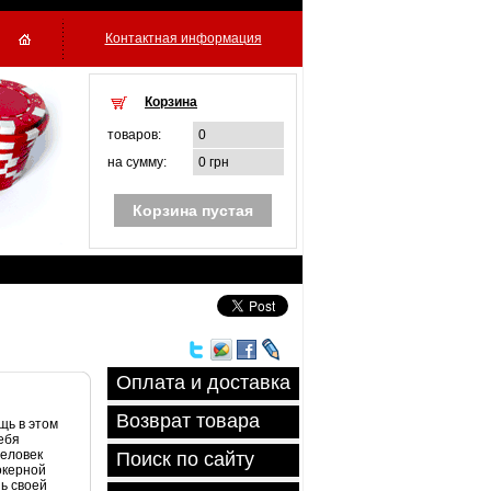
Контактная информация
Корзина
товаров:
0
на сумму:
0 грн
Корзина пустая
Оплата и доставка
Возврат товара
щь в этом
ебя
человек
Поиск по сайту
окерной
нь своей