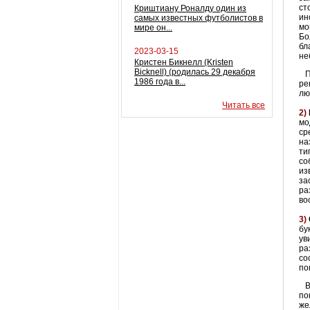
ст
Криштиану Роналду один из
ин
самых известных футболистов в
мо
мире он...
Бо
бл
2023-03-15
не
Кристен Бикнелл (Kristen
Bicknell) (родилась 29 декабря
Пр
1986 года в...
ре
лю
Читать все
2)
мо
ср
на
ти
со
из
за
ра
во
3)
бу
ув
ра
со
по
Ве
по
же