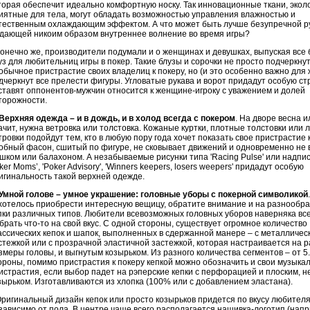
торая обеспечит идеально комфортную носку. Так инновационные ткани,
экол
иятные для тела, могут обладать возможностью управления влажностью и
тественным охлаждающим эффектом. А что может быть лучше безупречной р
дающей никоим образом внутреннее волнение во время игры?
нечно же, производители подумали и о женщинах и девушках, выпуская все
уз для любительниц игры в покер. Такие блузы и сорочки не просто подчеркну
обычное пристрастие своих владелиц к покеру, но (и это особенно важно для
дчеркнут все прелести фигуры. Угловатые рукава и ворот придадут особую ст
ставят оппонентов-мужчин относится к женщине-игроку с уважением и долей
торожности.
Верхняя одежда – и в дождь, и в холод всегда с покером
. На дворе весна и
ачит, нужна ветровка или толстовка. Кожаные куртки, плотные толстовки или л
тровки подойдут тем, кто в любую пору года хочет показать свое пристрастие к
обный фасон, сшитый по фигуре, не сковывает движений и одновременно не 
шком или балахоном. А незабываемые рисунки типа '
Racing
Pulse
' или надпис
ker
Moms
’, '
Poker
Advisory
', '
Winners
keepers
,
losers
weepers
' придадут особую
игинальность такой верхней одежде.
Умной голове – умное украшение: головные уборы с покерной символикой
хотелось приобрести интересную вещицу, обратите внимание и на разнообр
пки различных типов. Любители всевозможных головных уборов наверняка все
брать что-то на свой вкус. С одной стороны, существует огромное количество
ассических кепок и шапок, выполненных в сдержанной манере – с металличес
стежкой или с прозрачной эластичной застежкой, которая настраивается на 
змеры головы, и выгнутым козырьком. Из разного количества сегментов – от 5.
ороны, помимо пристрастия к покеру кепкой можно обозначить и свои музыка
истрастия, если выбор падет на
рэперские
кепки с перфорацией и плоским, 
зырьком. Изготавливаются из хлопка (100% или с добавлением
эластана
).
игинальный дизайн кепок или просто козырьков придется по вкусу любител
зависимо от пола. В центре чаще всего располагается нашивка-логотип (нап