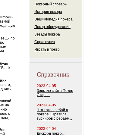
Покерный словарь
История покера
игроки-
Энциклопедия покера
гаемой
дходящую
Покер оборудование
Звезды покера
 вещи по
Справочник
но.
мным
Играть в покер
ми
 будет
 “
Black
Справочник
иких
льного,
2023-04-05
адпись,
Зеркало сайта Покер
Старс...
способ
ие на
2023-04-05
енно
Что такое ребай в
поло с
покере | Правила
ежды,
турниров с ребаем...
2023-04-04
йне
Дискорд покер...
гой