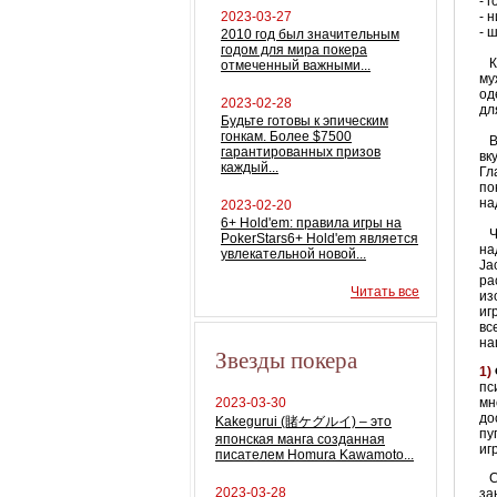
- 
2023-03-27
- 
- 
2010 год был значительным
годом для мира покера
Кр
отмеченный важными...
му
од
2023-02-28
дл
Будьте готовы к эпическим
гонкам. Более $7500
Во
гарантированных призов
вк
каждый...
Гл
по
на
2023-02-20
6+ Hold'em: правила игры на
Чт
PokerStars6+ Hold'em является
на
увлекательной новой...
Ja
ра
Читать все
из
иг
вс
на
Звезды покера
1)
пс
2023-03-30
мн
до
Kakegurui (賭ケグルイ) – это
пу
японская манга созданная
иг
писателем Homura Kawamoto...
С 
2023-03-28
за