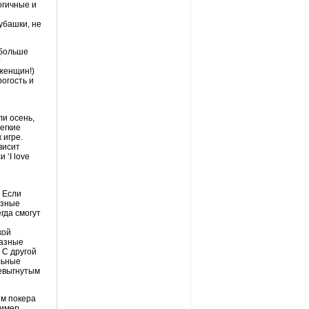
огичные
и
убашки, не
 больше
т
 женщин!)
рогость и
ли осень,
егкие
 игре.
висит
и ‘I
love
. Если
азные
гда смогут
кой
разные
 С другой
льные
невыгнутым
ям покера
ример,