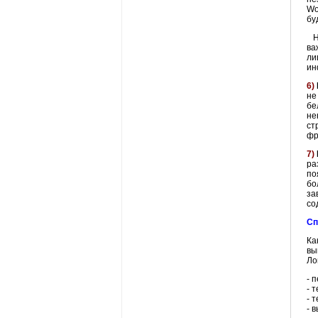
Wo
бу
Не
ва
ли
ин
6)
не
бе
не
ст
фр
7)
ра
по
бо
за
со
Сп
Ка
вы
Ло
- 
-
т
-
т
- 