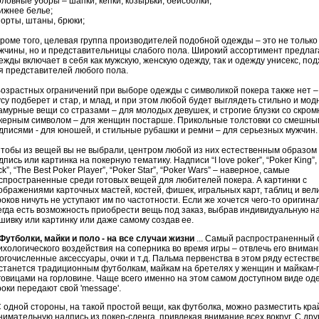
головные уборы – шапки, кепки, козырьки,
бейсболки
;
нижнее белье;
шорты, штаны, брюки;
оме того, целевая группа производителей подобной одежды – это не только 
жчины, но и представительницы слабого пола. Широкий ассортимент предла
ежды включает в себя как мужскую, женскую одежду, так и одежду
унисекс
, по
я представителей любого пола.
зрастных ограничений при выборе одежды с символикой покера также нет –
усу подберет и стар, и млад, и при этом любой будет выглядеть стильно и мод
амурные
вещи со стразами – для молодых девушек, и строгие блузки со скро
керным символом – для женщин постарше. Прикольные толстовки со смешны
дписями - для юношей, и стильные рубашки и ремни – для серьезных мужчин.
обы из вещей вы не выбрали, центром любой из них естественным образом
дпись или картинка на покерную тематику. Надписи “I
love
poker
”, “
Poker
King
”,
ck
”, “
The
Best
Poker
Player
”, “
Poker
Star
”, “
Poker
Wars
” – наверное, самые
спространенные среди готовых вещей для любителей покера. А картинки с
ображениями карточных мастей, костей, фишек, игральных карт, таблиц и вел
роков ничуть не уступают им по частотности. Если же хочется чего-то оригина
егда есть возможность приобрести вещь под заказ, выбрав индивидуальную н
шивку или картинку или даже самому создав ее.
Футболки, майки и поло - на все случаи жизни
... Самый распространенный 
ихологического воздействия на соперника во время игры – отвлечь его вниман
огочисленные аксессуары, очки и т.д. Пальма первенства в этом ряду естеств
станется традиционным футболкам, майкам на бретелях у женщин и майкам-
говицами на горловине. Чаще всего именно на этом самом доступном виде од
роки передают свой '
message
'.
одной стороны, на такой простой вещи, как футболка, можно разместить кра
нимательную надпись из покер-сленга, привлекая внимание всех вокруг. С дру