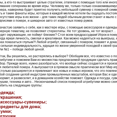
ры, а кто-то выстраивает целые стратегии, отвлекая с помощью того или иног
имание соперника во время игры. Человеку же, только-только ознакомившему
кера, наверняка будет приятно получить небольшой сувенир с покерной симв
ть и такие фанаты игры, которые в каждой мелочи хотели бы ощущать постоя
исутствие игры в их жизни – для таких людей обычным делом станет и мыло с
дписями о покере, и шикарное авто от известных покер
румов
.
частую заявить о себе, как о мастере игры, с помощью аксессуаров и одежды
керную тематику, не позволяют стереотипы. Не тот уровень, не тот возраст… 
удят окружающие, не поймут близкие? Стоп всем предрассудкам! Игрок в поке
егда яркая личность, смелая и
креативная
. Как можно надеяться на выигрыш, 
рах показаться глупым?! Любой атрибут, связанный с покером, покажет и дока
 сильная индивидуальность, идущая по жизни уверенной походкой к своей гр
ли №1 – победе любой ценой.
ак, Вы решились, но растерялись в выборе? Обобщим все, что известно о п
рибутике и поможем Вам из множества предлагаемой продукции сделать пра
бор. Прежде всего, нужно разобраться, что вообще сейчас создается и произ
я любителей покера. А выпускается в прямом смысле практически все! Мир и
столько расширяется и привлекает все новых и новых игроков, что это повлек
бой создание целой индустрии промышленных масштабов, которая Вас и оден
кормит, и развеселит, и в домашнем хозяйстве поможет. Одежда и посуда, су
рушки, техника и авто... Нескончаемый список покерной атрибутики можно сх
збить на следующие группы:
 одежда;
 украшения;
 аксессуары-сувениры;
предметы для дома;
сумки;
игрушки.