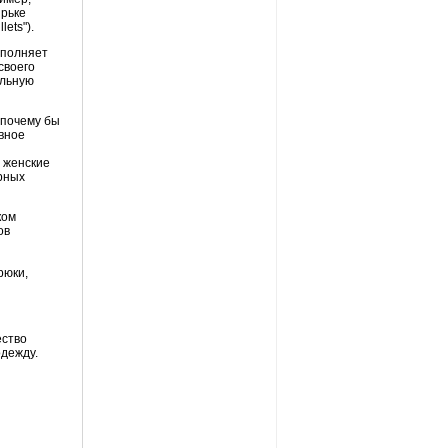
ырьке
llets
").
сполняет
своего
ельную
 почему бы
авное
 женские
ерных
ком
ов
рюки,
ество
одежду.