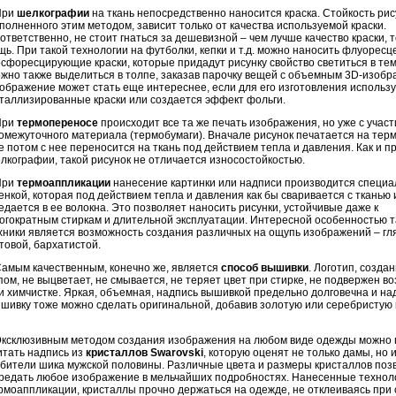
ри
шелкографии
на ткань непосредственно наносится краска. Стойкость рис
полненного этим методом, зависит только от качества используемой краски.
ответственно, не стоит гнаться за дешевизной – чем лучше качество краски, 
щь. При такой технологии на футболки, кепки и т.д. можно наносить флуоресц
сфоресцирующие краски, которые придадут рисунку свойство светиться в тем
жно также выделиться в толпе, заказав парочку вещей с объемным 3D-изобр
ображение может стать еще интереснее, если для его изготовления использ
таллизированные краски или создается эффект фольги.
ри
термопереносе
происходит все та же печать изображения, но уже с учас
омежуточного материала (
термобумаги
). Вначале рисунок печатается на
терм
е потом с нее переносится на ткань под действием тепла и давления. Как и п
лкографии, такой рисунок не отличается износостойкостью.
ри
термоаппликации
нанесение картинки или надписи производится специа
енкой, которая под действием тепла и давления как бы сваривается с тканью
едается в ее волокна. Это позволяет наносить рисунки, устойчивые даже к
огократным стиркам и длительной эксплуатации. Интересной особенностью т
хники является возможность создания различных на ощупь изображений – гл
товой, бархатистой.
мым качественным, конечно же, является
способ вышивки
. Логотип, созда
пом, не выцветает, не смывается, не теряет цвет при стирке, не подвержен в
и химчистке. Яркая, объемная, надпись вышивкой предельно долговечна и на
шивку тоже можно сделать оригинальной, добавив золотую или серебристую 
склюзивным методом создания изображения на любом виде одежды можно 
итать надпись из
кристаллов
Swarovski
, которую оценят не только дамы, но 
бители шика мужской половины. Различные цвета и размеры кристаллов поз
редать любое изображение в мельчайших подробностях. Нанесенные технол
рмоаппликации
, кристаллы прочно держаться на одежде, не отклеиваясь при 