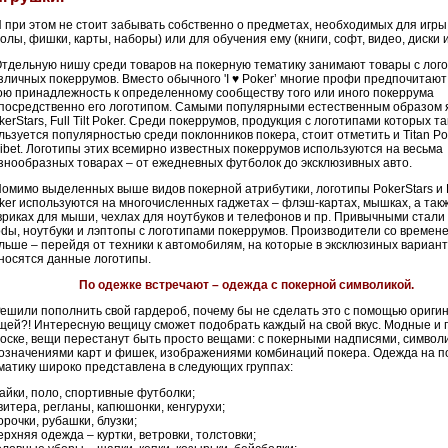
при этом не стоит забывать собственно о предметах, необходимых для игры
толы, фишки, карты, наборы) или для обучения ему (книги,
софт
, видео, диски и
дельную нишу среди товаров на покерную тематику занимают товары с лог
зличных
покеррумов
. Вместо обычного 'I ♥
Poker
’ многие профи предпочитают
ою принадлежность к определенному сообществу того или иного
покеррума
посредственно его логотипом. Самыми популярными естественным образом 
kerStars
,
Full
Tilt
Poker
. Среди
покеррумов
, продукция с логотипами которых т
льзуется популярностью среди поклонников покера, стоит отметить и
Titan
Po
ibet
. Логотипы этих всемирно известных
покеррумов
используются на весьма
знообразных товарах – от ежедневных футболок до эксклюзивных авто.
мимо выделенных выше видов покерной атрибутики, логотипы
PokerStars
и
ker
используются на многочисленных
гаджетах
– флэш-картах, мышках, а так
вриках для мыши, чехлах для ноутбуков и телефонов и пр. Привычными стали
odы
, ноутбуки и
лэптопы
с логотипами
покеррумов
. Производители со времен
льше – перейдя от техники к автомобилям, на которые в
эксклюзиных
вариант
носятся данные логотипы.
По одежке встречают – одежда с покерной символикой.
шили пополнить свой гардероб, почему бы не сделать это с помощью ориги
щей?! Интересную вещицу сможет подобрать каждый на свой вкус. Модные и
носке, вещи перестанут быть просто вещами: с покерными надписями, символ
означениями карт и фишек, изображениями комбинаций покера. Одежда на п
матику широко представлена в следующих группах:
майки, поло, спортивные футболки;
свитера,
регланы
,
капюшонки
,
кенгурухи
;
сорочки, рубашки, блузки;
верхняя одежда – куртки, ветровки, толстовки;