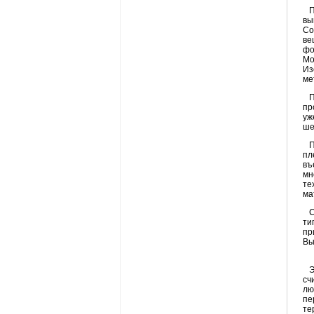
П
вы
Со
ве
фо
Мо
Из
ме
П
пр
уж
ше
П
пл
въ
мн
те
ма
Са
ти
пр
Вы
Эк
сч
лю
пе
те