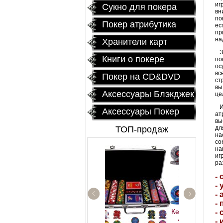
иг
Сукно для покера
вн
по
Покер атрибутика
ес
пр
на
Хранители карт
За
Книги о покере
по
ос
вс
Покер на CD&DVD
ст
вы
Аксессуары Блэкджек
це
Ит
Аксессуары Покер
ат
вы
ТОП-продаж
дл
на
со
на
иг
ра
-
-
-
-
Керамические фишки
- 
«EPT PokerStars»
- 