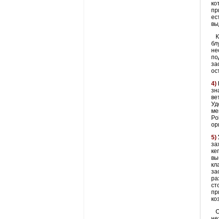
ко
пр
ес
вы
Ко
бл
не
по
за
ос
4)
зн
ве
Уд
ме
Po
ор
5)
за
ке
вы
кл
за
ра
ст
пр
ко
Ор
не