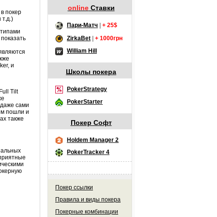
online
Ставки
 в покер
 т.д.)
Пари-Матч
|
+ 25$
отипами
ZirkaBet
|
+ 1000грн
 показать
William Hill
являются
акже
ker
, и
Школы покера
PokerStrategy
Full
Tilt
же
PokerStarter
 даже сами
ем пошли и
ах также
Покер Софт
Holdem Manager 2
нальных
PokerTracker 4
 приятные
ическими
окерную
Покер ссылки
Правила и виды покера
Покерные комбинации