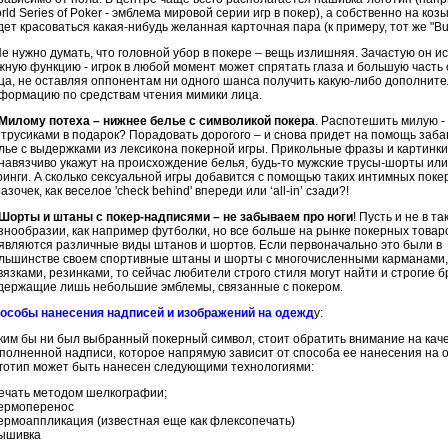
rld
Series
of
Poker
- эмблема мировой серии игр в покер), а собственно на коз
дет красоваться какая-нибудь желанная карточная пара (к примеру, тот же "
Bu
 нужно думать, что головной убор в покере – вещь излишняя. Зачастую он и
жную функцию - игрок в любой момент может спрятать глаза и большую часть 
ца, не оставляя оппонентам ни одного шанса получить какую-либо дополнит
формацию по средствам чтения мимики лица.
Милому потеха – нижнее белье с символикой покера
. Распотешить милую -
 трусиками в подарок? Порадовать дорогого – и снова придет на помощь заб
лье с выдержками из лексикона покерной игры. Прикольные фразы и картинки
навязчиво укажут на происхождение белья, будь-то мужские трусы-шорты или
ринги
. А сколько сексуальной игры добавится с помощью таких интимных пок
азочек
, как веселое '
check
behind
' впереди или ‘all-in’ сзади?!
Шорты и штаны с покер-надписями – не забываем про ноги
! Пусть и не в та
знообразии, как например футболки, но все больше на рынке покерных товар
являются различные виды штанов и шортов. Если первоначально это были в
льшинстве своем спортивные штаны и шорты с многочисленными карманами,
вязками, резинками, то сейчас любители строго стиля могут найти и строгие б
держащие лишь небольшие эмблемы, связанные с покером.
особы нанесения надписей и изображений на одежд
у:
ким бы ни был выбранный покерный символ, стоит обратить внимание на кач
полненной надписи, которое напрямую зависит от способа ее нанесения на 
готип может быть нанесен следующими технологиями:
печать методом шелкографии;
ермоперенос
ермоаппликация
(известная еще как
флексопечать
)
вышивка