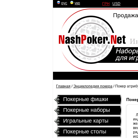
рус
|
укр
ГРН
|
USD
Продажа
Главная
/
Энциклопедия покера
/ Покер атриб
Покерные фишки
Поке
Покерные наборы
Лю
ин
Игральные карты
же
ве
Покерные столы
ря
иг