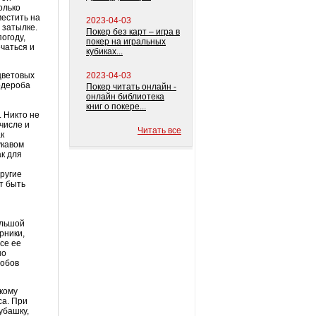
олько
естить на
2023-04-03
 затылке.
Покер без карт – игра в
огоду,
покер на игральных
чаться и
кубиках...
 цветовых
2023-04-03
рдероба
Покер читать онлайн -
онлайн библиотека
книг о покере...
. Никто не
числе и
Читать все
к
рукавом
ак для
другие
т быть
ольшой
рники,
се ее
но
собов
кому
са. При
убашку,