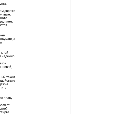
унка,
тем дороже
ентные,
ноте.
ажением.
уются
тием
обумаге
, а
ри
льной
 и надежно
акой
янцевой,
нный таким
оздействию
дежна.
нити.
по праву
и
воляют
огией
стирке.