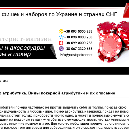
 фишек и наборов по Украине и странах СНГ
утика
р атрибутика. Виды покерной атрибутики и их описание
бители покера частенько не против выделить себя из толпы, показав свою
дивидуальность и любовь к игре. Покер атрибутика наверняка придет на помо
лании: стоит только приобрести что-то одно, а может и полностью окружить с
щами на покерную тематику, чтобы все окружающие знали, что, как минимум, 
дом с ними - не новичок в игре. Для кого-то небольшой предмет с логотипом п
ры раскроет его интересы для собеседника, кто-то сможет подчеркнуть урове