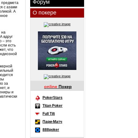
Форум
о предмета
ся с азами
оликой. А
О покере
нное
 на
А вдруг
р – это
если есть
жет, что
андиозной
окерной
вильный
водится
гры
ло за
online
Покер
ет, и
вениры и
ематически
PokerStars
Titan Poker
Full Tilt
Пари-Матч
888poker