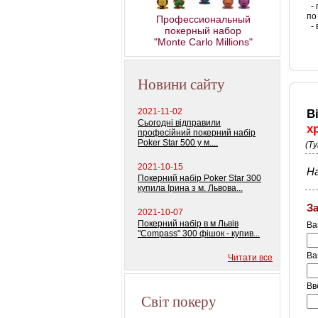
- 
по 
Профессиональный
- 
покерный набор
"Monte Carlo Millions"
Новини сайту
2021-11-02
В
Сьогодні відправили
х
професійний покерний набір
Poker Star 500 у м....
(Т
2021-10-15
На
Покерний набір Poker Star 300
купила Ірина з м. Львова...
З
2021-10-07
Покерний набір в м Львів
Ва
"Compass" 300 фішок - купив...
Ва
Читати все
Вв
Світ покеру