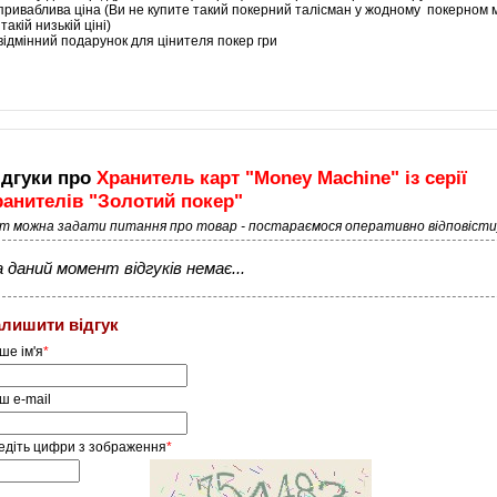
приваблива ціна (Ви не купите такий покерний талісман у жодному покерном 
такій низькій ціні)
відмінний подарунок для цінителя покер гри
ідгуки про
Хранитель карт "Money Machіne" із серії
ранителів "Золотий покер"
ут можна задати питання про товар - постараємося оперативно відповісти
 даний момент відгуків немає...
алишити відгук
ше ім'я
*
ш e-mail
едіть цифри з зображення
*