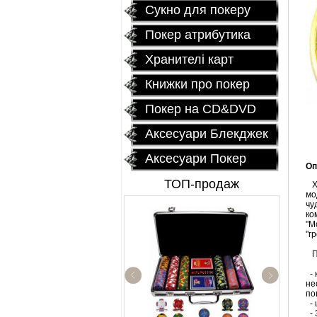
Сукно для покеру
Покер атрибутика
Хранителі карт
Книжки про покер
Покер на CD&DVD
Аксесуари Блекджек
Аксесуари Покер
Оп
ТОП-продаж
Хр
мо
чу
ко
"M
"г
По
- 
не
Профессиональ
по
покерный наб
- 
"Poker Star" 50
- 