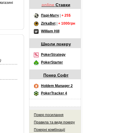
магазині
online
Ставки
Парі-Матч
|
+ 25$
ZirkaBet
|
+ 1000грн
William Hill
Школи покеру
PokerStrategy
)
PokerStarter
Покер Софт
Holdem Manager 2
PokerTracker 4
Покер посилання
Правила та види покеру
Покерні комбінації