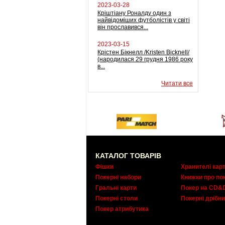
2023-03-28
Кріштіану Роналду один з
найвідоміших футболістів у світі
він прославився...
2023-03-15
Крістен Бікнелл /Kristen Bicknell/
(народилася 29 грудня 1986 року
в...
Читати все
КАТАЛОГ ТОВАРІВ
Фішки
Хранителі кар
Покерні набори
Книжки про по
Гральні карти
Покер на CD&
Покерні столи
Покерні дрібни
Покер атрибутика