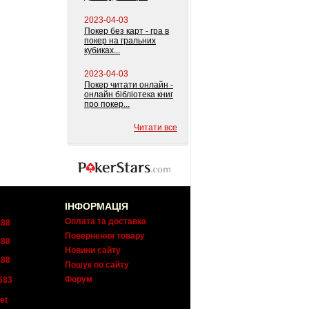
2023-04-03
Покер без карт - гра в
покер на гральних
кубиках...
2023-04-03
Покер читати онлайн -
онлайн бібліотека книг
про покер...
Читати все
ІНФОРМАЦІЯ
Оплата та доставка
288
Повернення товару
288
Новини сайту
288
Пошук по сайту
Форум
683
et