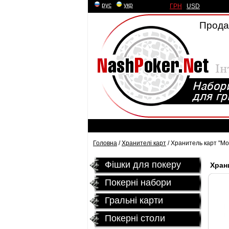
рус
|
укр
ГРН
|
USD
Продаж
Головна
/
Хранителі карт
/ Хранитель карт "Mo
Фішки для покеру
Хран
Покерні набори
Гральні карти
Покернi столи