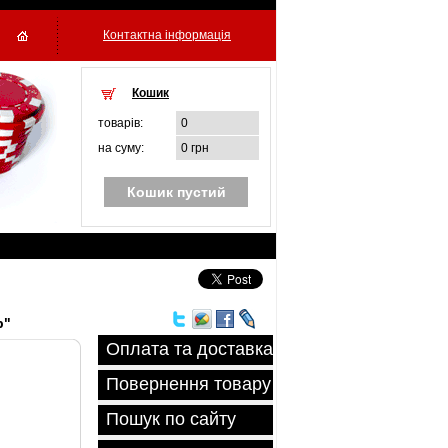
Контактна інформація
Кошик
товарiв:
0
на суму:
0 грн
Кошик пустий
р"
Оплата та доставка
Повернення товару
Пошук по сайту