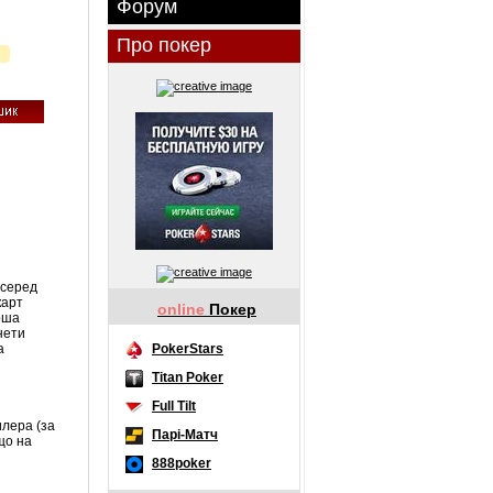
Форум
Про покер
 серед
карт
online
Покер
арша
нети
а
PokerStars
Titan Poker
Full Tilt
илера (за
Парі-Матч
що на
888poker