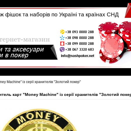
 фішок та наборів по Україні та країнах СНД
ney Machіne" із серії хранителів "Золотий покер"
итель карт "Money Machіne" із серії хранителів "Золотий поке