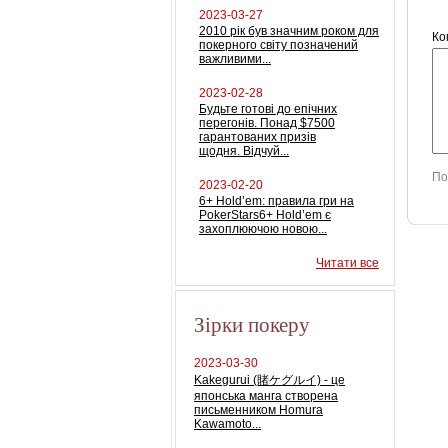
2023-03-27
2010 рік був значним роком для
Ко
покерного світу позначений
важливими...
2023-02-28
Будьте готові до епічних
перегонів. Понад $7500
гарантованих призів
щодня. Відчуй...
По
2023-02-20
6+ Hold’em: правила гри на
PokerStars6+ Hold’em є
захоплюючою новою...
Читати все
Зірки покеру
2023-03-30
Kakegurui (賭ケグルイ) - це
японська манга створена
письменником Homura
Kawamoto...