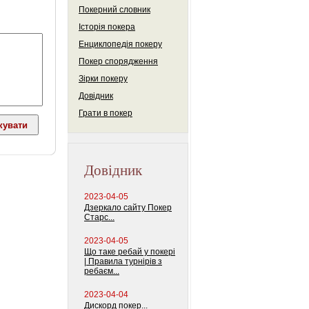
Покерний словник
Історія покера
Енциклопедія покеру
Покер спорядження
Зірки покеру
Довідник
Грати в покер
Довідник
2023-04-05
Дзеркало сайту Покер
Старс...
2023-04-05
Що таке ребай у покері
| Правила турнірів з
ребаєм...
2023-04-04
Дискорд покер...