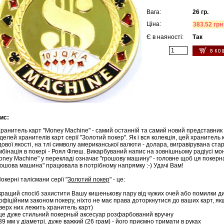
Вага:
26 гр.
Ціна:
383.52 грн
Є в наяності:
Так
ис:
анитель карт "Money Machіne" - самий останній та самий новий представник
делей хранителів карт серії "Золотий покер". Як і вся колекція, цей хранитель 
дової якості, на тлі символу американської валюти - долара, вигравірувана ст
мбінація в покері - Роял Флеш. Викарбуваний напис на зовнішньому радіусі мо
oney Machіne" у перекладі означає "грошову машину" - головне щоб ця покерн
рошова машина" працювала в потрібному напрямку :-) Удачі Вам!
керні талісмани серії "
Золотий покер
" - це:
кращий спосіб захистити Вашу кишенькову пару від чужих очей або помилки д
офіційним законом покеру, ніхто не має права доторкнутися до ваших карт, як
ный
верх них лежить хранитель карт)
ор
це дуже стильний покерный аксесуар розфарбований вручну
0
39 мм у діаметрі, дуже важкий (26 грам) - його приємно тримати в руках