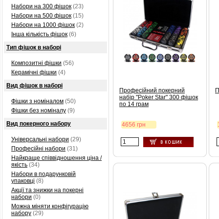
Набори на 300 фішок
(23)
Набори на 500 фішок
(15)
Набори на 1000 фішок
(2)
Інша кількість фішок
(6)
Тип фішок в наборі
Композитні фішки
(56)
Керамічні фішки
(4)
Вид фішок в наборі
Професійний покерний
П
набір "Poker Star" 300 фішок
Фішки з номіналом
(50)
по 14 грам
Фішки без номіналу
(9)
Вид покерного набору
4656 грн
Універсальні набори
(29)
Професійні набори
(31)
Найкраще співвідношення ціна /
якість
(34)
Набори в подарунковій
упаковці
(8)
Акції та знижки на покерні
набори
(0)
Можна міняти конфігурацію
набору
(29)