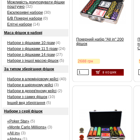
Можливість докуповувати фішки
поштучно
(32)
Ексклюзивні набори
(30)
Б/В Покерні набори
(0)
Елітні набори
(14)
Маса фішок в наборі
Покерний набір "All in" 200
П
Набори з фішками 10 грам
(4)
фішок
н
C
Набори з фішками 11.5 грам
(24)
Набори з фішками 14 грам
(27)
Набори з іншої масою фішок
(5)
2688 грн
За типом зберігання фішок
Набори в алюмінієвому кейсі
(40)
Набори в шкіряному кейсі
(3)
Набори в дерев'яному кейсі
(2)
Набори з самих фішок
(10)
Інший вид зберігання
(5)
Набори з серії фішок
«Poker Star»
(5)
«Monte Carlo Millions»
(3)
«All in»
(3)
«Alpha»
(1)