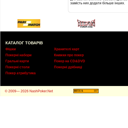
замість них додати більше інших.
КАТАЛОГ ТОВАРІВ
Фішки
Хранителі карт
Покерні набори
Книжки про покер
Гральні карти
Покер на CD&DVD
Покерні столи
Покерні дрібниці
Покер атрибутика
© 2009— 2026 NashPoker.Net
HIT.UA
107