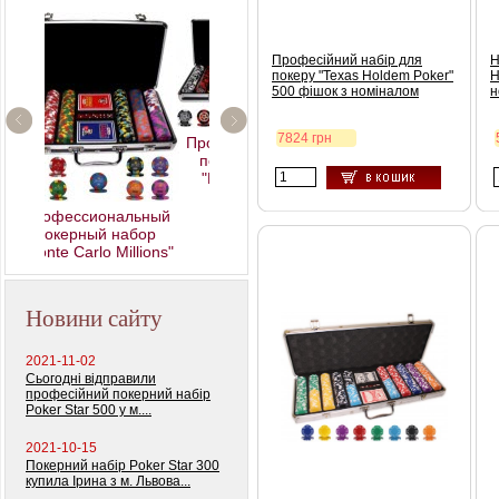
Професійний набір для
Н
покеру "Texas Holdem Poker"
H
500 фішок з номіналом
н
7824 грн
Профессиональный
покерный набор
"Poker Star" 500
иональный
ый набор
lo Millions"
Новини сайту
2021-11-02
Сьогодні відправили
професійний покерний набір
Poker Star 500 у м....
2021-10-15
Покерний набір Poker Star 300
купила Ірина з м. Львова...