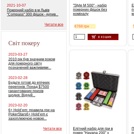
2021-10-07
"Style M 500" - набір
Е
покерних фішок без
п
Покерний набір в м Львів
номіналу
к
"Compass" 300 фішок - купив...
Читати все
6768 грн
Світ покеру
2023-03-27
2010 рік був значним роком
для покерного світу
позначений важливими...
2023-02-28
Будьте готові до епічних
перегонів. Понад $7500
гарантованих призів
щодня. Відчуй...
2023-02-20
6+ Hold’em: правила гри на
PokerStars6+ Hold’em є
захоплюючою новою...
Читати все
Елітний набір для гри в
П
покер "Havana 200" з
п